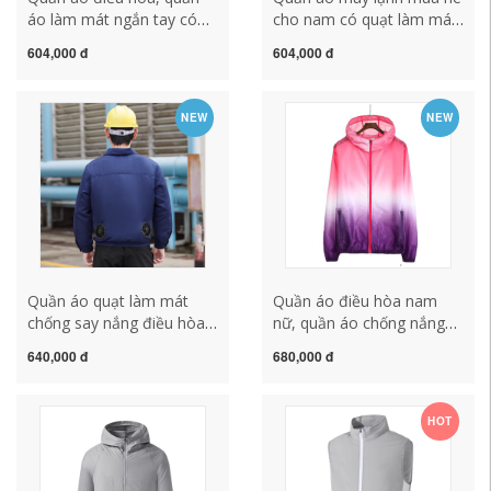
áo làm mát ngắn tay có
cho nam có quạt làm mát,
quạt, quần áo chống nắng
quần áo bảo hộ lao động
604,000 đ
604,000 đ
sạc điện cho nam và nữ,
điện lạnh ngắn tay, áo
quần áo làm việc ngoài
chống nắng công trường
trời chống nóng mùa hè
và áo gió làm mát đồng
NEW
NEW
ao lao dong áo gile bảo hộ
phục bảo hộ lao động áo
công nhân
Quần áo quạt làm mát
Quần áo điều hòa nam
chống say nắng điều hòa
nữ, quần áo chống nắng
không khí quần áo quần
mát có quạt, áo khoác
640,000 đ
680,000 đ
áo lao động
ngoài sạc điện, quần áo đi
làm xưởng mỏng mát áo
gile bảo hộ quan ao bhld
HOT