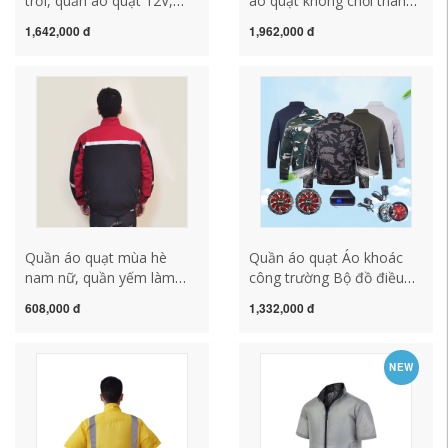
trời, quần áo quạt 12V,
áo quạt không chổi than
quần áo chống say nắng
15V Quần áo hàn có quạt
1,642,000 đ
1,962,000 đ
và làm mát công trường,
Quần áo công sở hàn
quần áo thợ điện, quần áo
Quần áo làm việc nam nữ
làm việc hàn nhiệt độ cao,
phòng chống say nắng và
quần áo câu cá áo bảo hộ
làm mát áo gile bảo hộ
công nhân quần áo bảo hộ
đẹp quần áo lao động
nhập khẩu
Quần áo quạt mùa hè
Quần áo quạt Áo khoác
nam nữ, quần yếm làm
công trường Bộ đồ điều
mát, đai làm mát quạt bảo
hòa không khí Quần áo
608,000 đ
1,332,000 đ
vệ say nắng, quần áo phản
quạt ngoài trời cho nam
quang 19V áo lưới công
và nữ Quần áo quạt phản
nhân đồng phục bảo hộ
quang 14V Áo sơ mi ngụy
NEW
lao động
trang không chổi than áo
công nhân quần áo bảo hộ
cao cấp