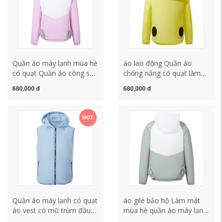
Quần áo máy lạnh mùa hè
áo lao động Quần áo
có quạt Quần áo công sở
chống nắng có quạt làm
lạnh Quần áo chống nắng
mát điều hòa quần áo
680,000 đ
680,000 đ
cho phụ nữ làm việc tại
mỏng sạc làm mát áo
công trường Quần áo da
khoác câu cá chống tia
mỏng quan ao lao dong
cực tím quần áo da nam
HOT
nam áo bảo hộ
nữ áo công nhân quần áo
bhld
Quần áo máy lạnh có quạt
áo gile bảo hộ Làm mát
áo vest có mũ trùm đầu
mùa hè quần áo máy lạnh
làm lạnh chống tia cực tím
có quạt áo sạc điện lạnh