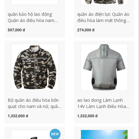
quần bảo hộ lao động
quần áo điện lực Quần áo
Quần áo điều hòa nam
điều hòa làm mát thông
nữ, quần áo công sở hè
minh với quạt gió mạnh
507,000 đ
274,000 đ
2022, sạc điện lạnh, quần
Quần áo chống say nắng
áo chống say nắng và quạt
và làm lạnh quần áo làm
làm mát, áo đa năng quần
việc tại công trường mùa
áo bảo hộ nhập khẩu quan
hè cho nam và nữ quần áo
ao bhld
bảo hộ lao dộng quần áo
bảo hộ
Bộ quần áo điều hòa bốn
ao lao dong Làm Lạnh
quạt cho nam và nữ, quần
14V Làm Lạnh Điều Hòa
áo làm việc mùa hè chống
Không Khí Quần Áo Quạt
1,332,000 đ
1,332,000 đ
nóng và làm mát, quần áo
Công Suất Cao Mùa Hè
công nhân điện lạnh có
Nam Không Chổi Than
quạt quần áo bảo hộ thợ
Quạt Tay Ngắn Ngoài Trời
NEW
hàn quần áo bao ho lao
Làm Mát Quần Áo Làm