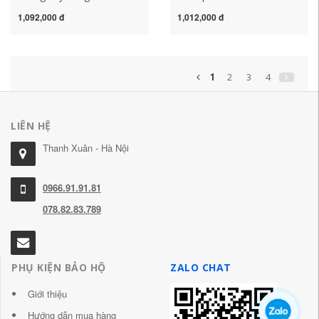
mát quần áo điều hòa
không khí có quạt quần áo
1,092,000 đ
1,012,000 đ
quần áo điện lạnh sạc điện
quạt lạnh quần áo sạc
cho công nhân ngoài trời
ngoài trời áo khoác nam
quần áo bảo hộ lao động
và nữ quần áo bảo hộ
nam nữ áo gile bảo hộ
nhập khẩu
1
2
3
4
LIÊN HỆ
Thanh Xuân - Hà Nội
0966.91.91.81
078.82.83.789
PHỤ KIỆN BẢO HỘ
ZALO CHAT
Giới thiệu
Hướng dẫn mua hàng