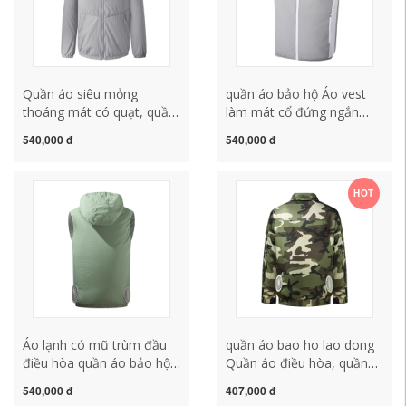
Quần áo siêu mỏng
quần áo bảo hộ Áo vest
thoáng mát có quạt, quần
làm mát cổ đứng ngắn
áo chống nắng, quần áo
tay, áo vest điều hòa, bộ
540,000 đ
540,000 đ
điều hòa mát lạnh, quần
đồ quạt mỏng thoáng khí
áo da câu cá sạc điện làm
thông thường, bộ đồ câu
mát cho nam và nữ áo
cá thể thao ngoài trời, áo
HOT
bảo hộ quần áo điện lực
chống nắng đồng phục
bảo hộ lao động quan ao
bhld
Áo lạnh có mũ trùm đầu
quần áo bao ho lao dong
điều hòa quần áo bảo hộ
Quần áo điều hòa, quần
lao động thời trang quạt
áo làm mát mùa hè có
540,000 đ
407,000 đ
làm mát chống tia cực tím
quạt, quần áo bảo hộ lao