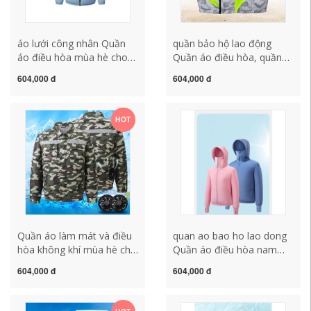
áo lưới công nhân Quần
quần bảo hộ lao động
áo điều hòa mùa hè cho
Quần áo điều hòa, quần
nam, quần áo quạt làm
áo đi làm nam, quần áo đi
604,000 đ
604,000 đ
mát, sạc điện lạnh, câu cá
làm ngắn tay, sạc điện
ngoài trời ở công trường,
lạnh, quần áo cách nhiệt
quần áo chống nắng có
và làm mát, quần áo
HOT
mũ trùm đầu chống nóng
chống nắng có quạt quần
cho nữ áo công nhân màu
áo bhld quần áo bảo hộ
xanh quần áo bảo hộ thợ
hàn
Quần áo làm mát và điều
quan ao bao ho lao dong
hòa không khí mùa hè cho
Quần áo điều hòa nam
nam, quần áo chống say
nữ, mỏng mát có quạt,
604,000 đ
604,000 đ
nắng có quạt, quần áo
quần áo chống nắng, quần
bảo hộ lao động làm lạnh
áo da có mũ trùm đầu câu
và sạc công trường cỡ lớn
cá ngoài trời sạc điện áo