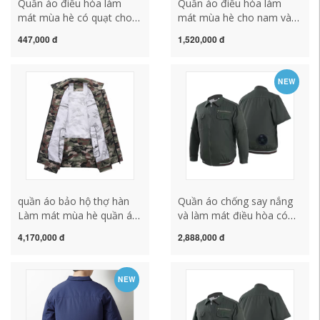
Quần áo điều hòa làm
Quần áo điều hòa làm
mát mùa hè có quạt cho
mát mùa hè cho nam và
công nhân công trường
nữ ngoài trời công trường
447,000 đ
1,520,000 đ
sạc điện lạnh bảo hộ lao
quần áo quạt sạc thợ hàn
động hàn quần áo bảo hộ
áo bảo hộ chống say nắng
lao động phong cách nam
công nhân quần áo bảo hộ
NEW
áo bao ho lao dong áo
lao động quần áo bảo hộ
phản quang bảo hộ
lao động bảo hộ lao đông
cho công nhân
quần áo bảo hộ thợ hàn
Quần áo chống say nắng
Làm mát mùa hè quần áo
và làm mát điều hòa có
điều hòa có quạt công
quạt Quần áo cho nam
4,170,000 đ
2,888,000 đ
nhân xây dựng sạc điện
mùa hè Quần áo làm việc
lạnh thợ hàn phần mỏng
ngoài trời Quần áo hàn
áo bảo hộ đồng phục bảo
công trường Điện lạnh
NEW
hộ lao động
Quần áo bảo hộ lao động
quần áo bảo hộ quan ao
bhld