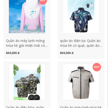
HOT
quần áo bao ho lao dong
khoác bảo hộ áo gile bảo
áo bảo hộ công nhân
hộ đẹp
Quần áo máy lạnh mỏng
quần áo điện lực Quần áo
mùa hè giải nhiệt mát có
mùa hè có quạt, quần áo
quạt sạc quần áo chống
làm mát, quần áo điều
604,000 đ
604,000 đ
nắng cho cặp đôi mũ trùm
hòa, quần áo lạnh nam
đầu câu cá da quần áo
ngắn tay công trường sạc
máy lạnh đồng phục bảo
điện quần áo chống nắng
HOT
hộ lao động áo phản
hàn, quần áo đi làm nữ
quang bảo hộ
quần áo công nhân quần
áo bao ho lao dong
Quần áo điều hòa, quần
Quần áo máy lạnh mùa hè