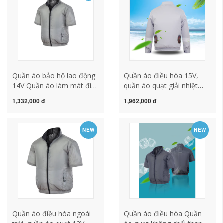
dong
Việc quần áo bảo hộ công
nhân quần áo công nhân
Quần áo bảo hộ lao động
Quần áo điều hòa 15V,
14V Quần áo làm mát điều
quần áo quạt giải nhiệt
hòa không khí Khối lượng
mùa hè, quần áo chống
1,332,000 đ
1,962,000 đ
không khí lớn Quần áo
nóng và làm lạnh, quần áo
điều hòa không khí mùa
bảo hộ lao động công
hè Áo sơ mi chống nhiệt
nhân nhà máy, quần áo
NEW
NEW
ngoài trời Áo sơ mi dài tay
chống gió nam ngắn tay
có quạt đồng phục bảo hộ
quần áo bảo hộ lao động
lao động quần áo bảo hộ
quần áo bảo hộ cho kỹ sư
công nhân
Quần áo điều hòa ngoài
Quần áo điều hòa Quần