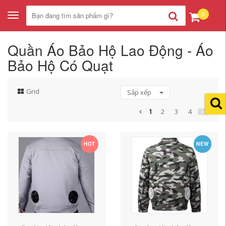
0
Toggle
navigation
Quần Áo Bảo Hộ Lao Động - Áo
Bảo Hộ Có Quạt
Grid
Sắp xếp
1
2
3
4
HOT
NEW