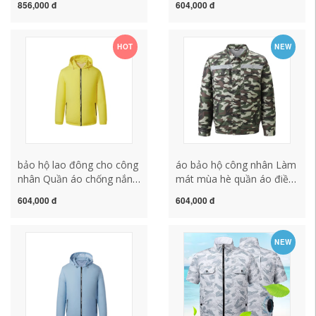
856,000 đ
604,000 đ
nam nữ quần áo chống
công trường ngoài trời câu
nắng quần áo câu cá mùa
cá mỏng quần áo chống
hè quan ao bao ho lao
nắng cho nam và nữ quan
HOT
NEW
dong áo phản quang lưới
ao lao dong nam quần áo
bảo hộ
bảo hộ lao đông cho công
áo bảo hộ công nhân Làm
nhân Quần áo chống nắng
mát mùa hè quần áo điều
nam có quạt làm mát làm
hòa quần áo nam có quạt
604,000 đ
604,000 đ
lạnh điều hòa không khí
chống say nắng sạc điện
quần áo sạc áo khoác
lạnh công trường quần áo
mỏng thoáng khí cho nữ
làm việc chống nắng ngoài
NEW
Bộ áo liền quần câu cá
trời quần áo bảo hộ lao
ngoài trời mùa hè quần áo
động quần áo bảo hộ thợ
bao ho lao dong áo phản
hàn
quang bảo hộ