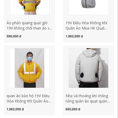
Áo phản quang quạt gió
19V Điều Hòa Không Khí
19V không chổi than áo sơ
Quần Áo Mùa Hè Quạt
mi màu vàng công trường
Làm Mát Quần Áo Dài
596,000 đ
1,962,000 đ
làm mát ngoài trời lạnh
Sensi Làm Lạnh Không
điều hòa không khí quần
Chổi Than Quần Áo Có
áo quần áo nam áo bảo
Phản Quang Quạt Áo Sơ
hộ quần áo bảo hộ công
Mi Tay Ngắn quần áo bảo
nhân
hộ lao dộng quần áo bảo
hộ lao động
quan áo bảo hộ 19V Điều
Nhẹ và thoáng khí chống
Hòa Không Khí Quần Áo
nắng quần áo quạt quần
Mùa Hè Quạt Làm Mát
áo làm mát điều hòa
1,962,000 đ
600,000 đ
Quần Áo Đặc Biệt Anh
không khí quần áo nam
Hồng Kông Pin Sạc Phụ
sạc điện lạnh du lịch da