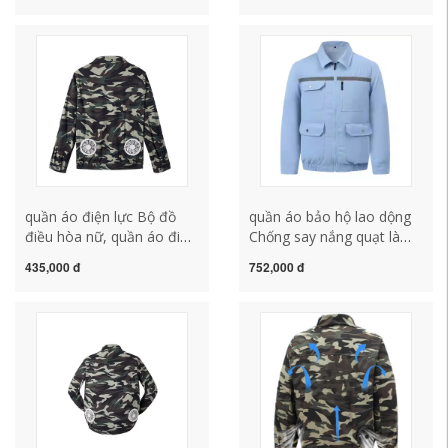
làm lạnh và giảm nhiệt độ
thợ hàn, quạt chống say
cao, quần áo bảo hiểm lao
nắng, phụ kiện quần áo,
động hàn và chống bỏng
liên kết chụp ảnh đặc biệt
áo bảo hộ công nhân áo
bảo hộ lao đông cho công
công nhân màu xanh
nhân ao lao dong
quần áo điện lực Bộ đồ
quần áo bảo hộ lao dộng
điều hòa nữ, quần áo đi
Chống say nắng quạt làm
làm mùa hè, máy hàn sạc,
mát điều hòa không khí
435,000 đ
752,000 đ
nhiệt độ cao và gió mạnh,
quần áo nam công trường
chống say nắng và làm
quần áo làm việc ngoài
mát, áo điều hòa, quần áo
trời quạt quần áo làm mát
quạt quan ao lao dong
sạc áo khoác nữ áo lưới
nam ao lao dong
bảo hộ ao lao dong