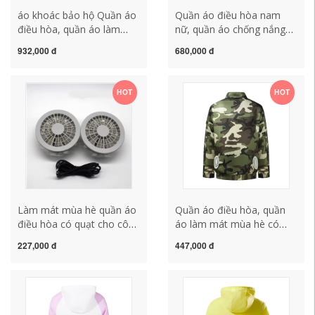
áo khoác bảo hộ Quần áo
Quần áo điều hòa nam
điều hòa, quần áo làm
nữ, quần áo chống nắng
mát mùa hè có quạt, quần
mát có quạt, áo khoác
932,000 đ
680,000 đ
áo bảo hộ lao động chống
ngoài sạc điện, quần áo đi
nắng thợ hàn quần áo bảo
làm xưởng mỏng mát
hộ lao động ngụy trang
quần áo bảo hộ lao dộng
HOT
HOT
cho nam đồng phục bảo
áo công nhân màu xanh
hộ áo lao động
Làm mát mùa hè quần áo
Quần áo điều hòa, quần
điều hòa có quạt cho công
áo làm mát mùa hè có
nhân sạc máy hàn lạnh
quạt, quần áo bảo hộ lao
227,000 đ
447,000 đ
quần áo làm việc phụ kiện
động chống nắng thợ hàn
nam quần áo bhld đồng
quần áo bảo hộ lao động
phục bảo hộ
ngụy trang cho nam quan
áo bảo hộ quần áo bao ho
lao dong