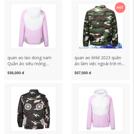
Kiện Làm Quần Áo Quạt
quần áo mùa hè ngoài trời
HOT
Không Chổi Than Áo Sơ Mi
quần áo bảo hộ lao dộng
ao lao dong quan áo bảo
áo bảo hộ
hộ
quan ao lao dong nam
quan ao bhld 2023 quần
Quần áo siêu mỏng
áo làm việc ngoài trời mùa
thoáng mát có quạt, quần
hè mới, áo chống nắng,
556,000 đ
507,000 đ
áo chống nắng, quần áo
quần áo câu cá thoáng
điều hòa mát lạnh, quần
khí, quạt làm mát và
áo da câu cá sạc điện làm
chống say nắng, quần áo
mát cho nam và nữ quần
làm lạnh và điều hòa
áo bảo hộ thợ hàn quần
không khí quần áo bảo hộ
áo công nhân
nhập khẩu áo khoác bảo
hộ