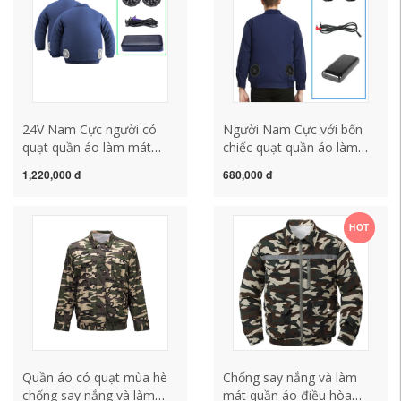
nắng quần áo điện lực áo
phản quang bảo hộ
24V Nam Cực người có
Người Nam Cực với bốn
quạt quần áo làm mát
chiếc quạt quần áo làm
quần áo bảo hộ lao động
mát điều hòa không khí
1,220,000 đ
680,000 đ
quần áo điều hòa nam
quần áo làm lạnh công
công trường áo sơ mi điện
trường xây dựng quần áo
lạnh quần áo bảo hộ lao
nam ngoài trời mỏng phần
HOT
động mẫu nữ quần bảo hộ
mùa hè quan ao bao ho
nam
lao dong
Quần áo có quạt mùa hè
Chống say nắng và làm
chống say nắng và làm
mát quần áo điều hòa