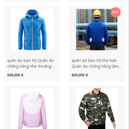
áo vest nam nữ siêu nhẹ
động chống nắng thợ hàn
quần áo bảo hộ lao động
quần áo bảo hộ lao động
HOT
đồng phục bảo hộ lao
ngụy trang cho nam áo
động áo gile bảo hộ
công nhân quần áo bảo hộ
thợ hàn
quần áo bảo hộ Quần áo
quần áo bảo hộ thợ hàn
chống nắng nhẹ thoáng
Quần áo chống nắng làm
khí quạt quần áo làm mát
mát điều hòa có quạt
556,000 đ
600,000 đ
điều hòa không khí quần
quần áo sạc điện lạnh hàn
áo nam sạc điện lạnh du
mùa hè bảo hộ lao động
lịch quần áo da mùa hè áo
dài tay nơi làm việc quần
lưới công nhân quan ao
áo làm việc cho nam quan
lao dong nam
ao lao dong nam ao bao
ho lao dong