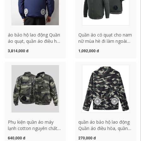
áo bảo hộ lao động Quần
Quần áo có quạt cho nam
áo quạt, quần áo điều hòa
nữ mùa hè đi làm ngoài
làm mát, áo khoác nam
trời quần áo hàn công
3,814,000 đ
1,092,000 đ
nữ, sạc điện lạnh quần áo
trường điện lạnh bảo hộ
ngụy trang cho thợ hàn áo
lao động phòng chống say
phản quang lưới do bao
nắng và làm mát quần áo
ho lao dong
điều hòa quan ao bhld áo
công nhân
Phụ kiện quần áo máy
quần áo bảo hộ lao động
lạnh cotton nguyên chất
Quần áo điều hòa, quần
mùa hè có quạt một mảnh
áo đi làm ngoài trời mùa
640,000 đ
270,000 đ
Quần áo chống say nắng,
hè, sạc điện lạnh, làm mát