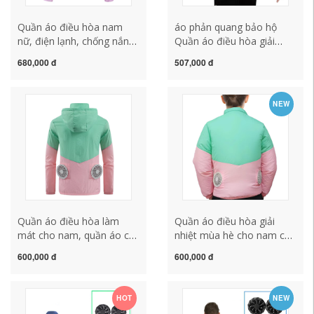
Quần áo điều hòa nam
áo phản quang bảo hộ
nữ, điện lạnh, chống nắng,
Quần áo điều hòa giải
quần áo có quạt, áo khoác
nhiệt mùa hè có quạt,
680,000 đ
507,000 đ
ngoài sạc điện, quần áo
quần áo chống nắng,
làm việc xưởng mỏng làm
chống say nắng sạc công
mát quần áo bảo hộ lao
nhân hàn Quần áo bảo hộ
NEW
dộng quần áo bảo hộ cho
lao động nam nữ quần
kỹ sư
bảo hộ lao động áo bao
ho lao dong
Quần áo điều hòa làm
Quần áo điều hòa giải
mát cho nam, quần áo có
nhiệt mùa hè cho nam có
quạt, bảo hộ chống say
quạt, bảo hộ nữ chống say
600,000 đ
600,000 đ
nắng cho nữ, bảo hộ lao
nắng công trường nhà
động công trường nhà
máy bảo hộ lao động
xưởng, quần áo bảo hộ
HOT
NEW
lao động mỏng, chống