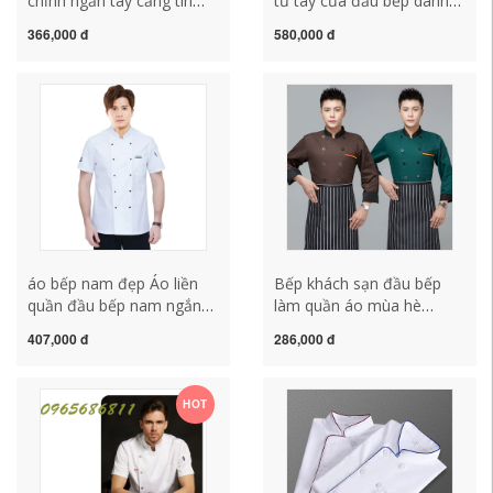
chỉnh ngắn tay căng tin
tư tay của đầu bếp dành
khách sạn trở lại dụng cụ
cho nam và nữ trong
366,000 đ
580,000 đ
nhà bếp nam thợ làm
khách sạn bếp sau nhà
bánh cỡ lớn phục vụ đồng
hàng tây quần áo dụng cụ
phục dài tay ao bep mẫu
đầu bếp ngắn tay của đầu
áo đầu bếp
bếp ao bep truong áo làm
bếp
áo bếp nam đẹp Áo liền
Bếp khách sạn đầu bếp
quần đầu bếp nam ngắn
làm quần áo mùa hè
tay mùa hè cotton mỏng
thoáng khí nam nữ căng
407,000 đ
286,000 đ
thoáng khí màu đen phục
tin nhà hàng kích thước
vụ nhà bếp làm bánh cao
lớn tay ngắn phù hợp với
cấp cỡ lớn quần áo áo bếp
đầu bếp tùy chỉnh đồng
HOT
trưởng cao cấp quần áo
phục đầu bếp đẹp áo bếp
đầu bếp
trưởng đẹp