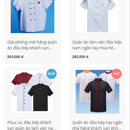
Giải phóng mặt bằng quần
Quần áo làm việc đầu bếp
áo đầu bếp khách sạn
nam ngắn tay mùa hè
nam ngắn tay lưng bếp
phần mỏng thoáng khí
203,000 đ
282,000 đ
thoáng khí tăng phục vụ
phục vụ bếp nhà hàng
nhà hàng quần áo làm việc
khách sạn quán ăn tự
căng tin mùa thu đông dài
phục vụ bếp nướng quần
NEW
HOT
tay áo bếp nhà hàng
áo bếp áo bếp nam đẹp
Phục vụ đầu bếp khách
Quần áo đầu bếp tay ngắn
sạn quần áo làm việc nam
nhà hàng khách sạn phòng