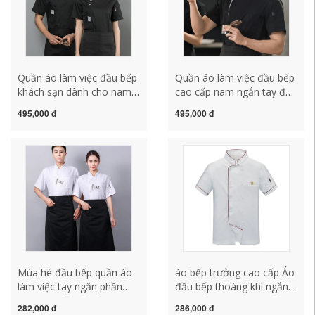
Quần áo làm việc đầu bếp
Quần áo làm việc đầu bếp
khách sạn dành cho nam
cao cấp nam ngắn tay đầu
và nữ dài tay ngắn tay
bếp khách sạn đầu bếp
495,000 đ
495,000 đ
mẫu thu đông sau bếp
làm quần áo làm bánh nấu
làm bánh quần áo đầu bếp
ăn quần áo đầu bếp mỏng
đặt làm mùa hè cotton
phần mùa hè áo bếp trắng
nguyên chất dong phuc
ao bep
dau bep áo bếp trắng
Mùa hè đầu bếp quần áo
áo bếp trưởng cao cấp Áo
làm việc tay ngắn phần
đầu bếp thoáng khí ngắn
mỏng thoáng khí tùy chỉnh
tay mùa hè nam in căng
282,000 đ
286,000 đ
phục vụ căng tin khách
tin khách sạn nhà bếp