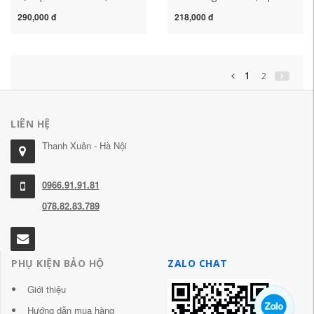
tay ngắn quần áo đầu bếp
bánh bếp nam nữ đầu bếp
290,000 đ
218,000 đ
mùa hè mỏng phần nhà
quần áo làm việc mùa hè
bếp căng tin dài tay phụ
thêu kích thước lớn đồng
nữ tùy chỉnh dong phuc
phục bếp trưởng
dau bep
1
2
LIÊN HỆ
Thanh Xuân - Hà Nội
0966.91.91.81
078.82.83.789
PHỤ KIỆN BẢO HỘ
ZALO CHAT
Giới thiệu
Hướng dẫn mua hàng