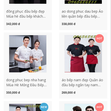
đồng phục đầu bếp đẹp
ao dong phuc dau bep Áo
Mùa hè đầu bếp khách
liền quần bếp đầu bếp
sạn làm quần áo ngắn tay
nam quần áo đầu bếp
342,000 đ
338,000 đ
nam nhà hàng khách sạn
ngắn tay mùa hè thoáng
bếp căng tin quần áo làm
khí mùa hè dài tay cao cấp
việc bếp đôi dụng cụ quần
đầu bếp phục vụ khách
HOT
đầu bếp mua áo bếp
sạn đồng phục đầu bếp
may sẵn áo bếp trưởng
dong phuc bep nha hang
áo bếp nam đẹp Quần áo
Mùa Hè Mỏng Đầu Bếp
đầu bếp ngắn tay nam
Làm Quần Áo Ngắn Tay
đầu bếp khách sạn phục
350,000 đ
269,000 đ
Nam Nhà Hàng Khách Sạn
vụ áo liền quần nhà hàng
Nhà Bếp Quần Áo Làm
lẩu nhân viên phục vụ
Bếp Đôi Quần Áo Làm
quần áo nhà hàng căng tin
NEW
HOT
Việc Nữ ao bep dep quần
quần áo nhà bếp đồng