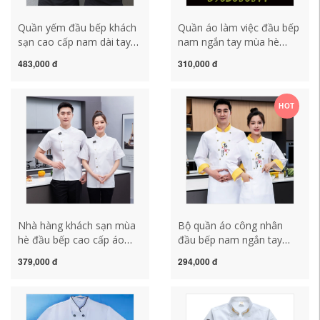
Quần yếm đầu bếp khách
Quần áo làm việc đầu bếp
sạn cao cấp nam dài tay
nam ngắn tay mùa hè
nhà bếp khách sạn phục
phục vụ khách sạn thợ
483,000 đ
310,000 đ
vụ nướng bông đen quần
làm bánh nhà hàng căng
áo đầu bếp ngắn tay nữ
tin nhà bếp quần áo dài
mua áo bếp
tay nữ đồng phục đầu bếp
HOT
may sẵn
Nhà hàng khách sạn mùa
Bộ quần áo công nhân
hè đầu bếp cao cấp áo
đầu bếp nam ngắn tay
liền quần nhà bếp ngắn tay
mùa hè lưới mỏng thoáng
379,000 đ
294,000 đ
lụa băng thoáng khí phần
khí cộng phân sau bếp bộ
mỏng phục vụ quần áo dài
đồ dài tay dày dặn quần
tay đồng phục áo bếp
áo bếp đẹp