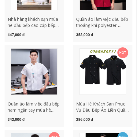
Nhà hàng khách sạn mùa
Quần áo làm việc đầu bếp
hè đầu bếp cao cấp bếp
thoáng khí polyester-
nhà hàng áo liền quần
cotton cao cấp dài tay
447,000 đ
358,000 đ
nam ngắn tay thoáng khí
nam mùa thu nhà hàng
phần mỏng phục vụ quần
khách sạn phục vụ nhà
áo ngắn tay áo bếp đồng
bếp làm bánh quần áo đầu
HOT
phục bếp đẹp
bếp đồng phục đầu bếp
may sẵn áo bếp may sẵn
Quần áo làm việc đầu bếp
Mùa Hè Khách Sạn Phục
nam ngắn tay mùa hè
Vụ Đầu Bếp Áo Liền Quần
mỏng thoáng khí ăn nhà
Nam Băng Lụa Lưới
342,000 đ
286,000 đ
hàng căng tin quần áo nhà
Thoáng Khí Phần Mỏng
bếp dài tay tùy chỉnh cho
Tay Ngắn Căng Tin Quần
nữ dong phuc dau bep ao
Áo Nhà Bếp Tùy Chỉnh Nữ