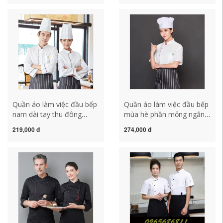
mài mòn nam không dây
bếp quần áo làm việc dài
giày giày lười lái xe giản dị
tay tùy chỉnh mẫu áo bếp
hợp thời trang áo đầu bếp
nam đồng phục bếp
trưởng
Quần áo làm việc đầu bếp
Quần áo làm việc đầu bếp
nam dài tay thu đông
mùa hè phần mỏng ngắn
phần mỏng Quần áo đầu
tay nam nữ nhà bếp nhà
219,000 đ
274,000 đ
bếp dài tay màu trắng
hàng khách sạn nhà hàng
căng tin khách sạn phục
cộng với quần áo tùy chỉnh
vụ quần áo làm việc nhà
kích thước quần bếp
bếp thoáng khí ao bep
truong