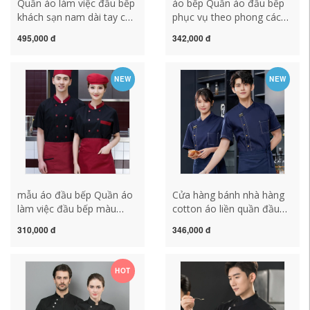
Quần áo làm việc đầu bếp
áo bếp Quần áo đầu bếp
khách sạn nam dài tay cao
phục vụ theo phong cách
cấp nhà bếp phương Tây
Trung Hoa quần áo ngắn
495,000 đ
342,000 đ
quần áo nấu ăn quần áo
tay mùa hè nam không
làm bánh và phục vụ bếp
thấm nước và chống dầu
nữ ngắn tay đồng phục
căng tin khách sạn bếp
NEW
NEW
bếp đẹp áo bếp bán lẻ
nướng tùy chỉnh đồng
phục đầu bếp tạp dề và
mũ đầu bếp
mẫu áo đầu bếp Quần áo
Cửa hàng bánh nhà hàng
làm việc đầu bếp màu
cotton áo liền quần đầu
trắng nam mùa hè ngắn
bếp nam tay ngắn phục vụ
310,000 đ
346,000 đ
tay mỏng phần thoáng khí
đầu bếp đặc biệt quần áo
khách sạn phục vụ nhà
thợ làm bánh dụng cụ nhà
hàng nướng quần áo nhà
bếp mẫu áo bếp trưởng
HOT
bếp dành riêng cho phụ nữ
trang phục bếp
dong phuc bep quần áo
đầu bếp