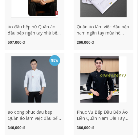
áo đầu bếp nữ Quần áo
Quần áo làm việc đầu bếp
đầu bếp ngắn tay nhà bếp
nam ngắn tay mùa hè
trở lại nhà bếp thực phẩm
thoáng khí quần áo phục
507,000 đ
266,000 đ
phương Tây căng tin
vụ căng tin dài tay trở lại
khách sạn cao cấp tùy
nhà bếp quần áo nhà bếp
chỉnh kích thước lớn làm
cộng với phân bón áo bếp
NEW
bánh áo liền quần đầu bếp
đẹp áo bếp nam
áo đầu bếp đẹp bộ quần
áo đầu bếp
ao dong phuc dau bep
Phục Vụ Bếp Đầu Bếp Áo
Quần áo làm việc đầu bếp
Liền Quần Nam Dài Tay
khách sạn ngắn tay mùa
Cao Cấp Khách Sạn
346,000 đ
366,000 đ
hè băng lụa mỏng lưới
Nướng Bông Size Lớn
thoáng khí nhà bếp nam
Quần Áo Tùy Chỉnh Ngắn