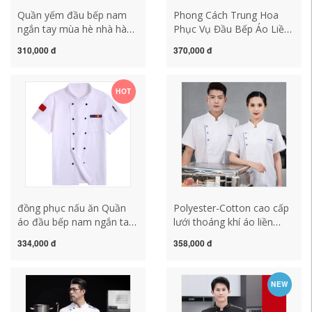
Quần yếm đầu bếp nam
Phong Cách Trung Hoa
ngắn tay mùa hè nhà hàng
Phục Vụ Đầu Bếp Áo Liền
căng tin nhà bếp nướng
Quần Ngắn Tay Nam
310,000 đ
370,000 đ
lẩu phục vụ nhà hàng phù
Thoáng Khí Phần Mỏng
hợp với nữ áo bếp trang
Quần Áo Đầu Bếp Nướng
phục bếp
Khách Sạn Căng Tin Nhà
HOT
Bếp Tùy Chỉnh trang phuc
dau bep áo bếp nhà hàng
đồng phục nấu ăn Quần
Polyester-Cotton cao cấp
áo đầu bếp nam ngắn tay
lưới thoáng khí áo liền
quần áo đầu bếp khách
quần đầu bếp ngắn tay
334,000 đ
358,000 đ
sạn dài tay xuân hè quần
nam mùa hè nhà hàng
áo phụ nữ phục vụ bếp in
khách sạn nhà bếp phục
thêu logo áo bếp cao cấp
vụ quần áo đầu bếp màu
NEW
áo bếp nam
trắng tinh khiết đồng phục
nấu ăn áo bếp nữ