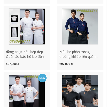
sạn nhà hàng trở lại nhà
phục vụ khách sạn dài tay
bếp thực phẩm phương
tùy chỉnh quần áo làm việc
tây quần áo làm việc dong
dong phuc bep nha hang
phuc dau bep quần áo đầu
áo bếp may sẵn
bếp cho bé
đồng phục đầu bếp đẹp
Mùa hè phần mỏng
Quần áo bảo hộ lao động
thoáng khí áo liền quần
đầu bếp Ice Silk Ngắn tay
đầu bếp ngắn tay nam ăn
407,000 đ
297,000 đ
Mỏng Phần phục vụ ăn
uống nhà hàng quán ăn
uống không thấm nước
quần áo nhà bếp quần áo
Quần áo bảo hộ lao động
đầu bếp dài tay quần bếp
NEW
đầu bếp khách sạn mùa
quần áo nhà bếp
hè Quần áo bảo hộ lao
động nhà bếp nam quần
áo nhà bếp trang phục
đầu bếp