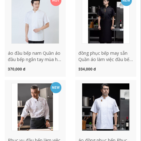
HOT
NEW
bep
mẫu áo đầu bếp ao bep
dep
áo đầu bếp nam Quần áo
đồng phục bếp may sẵn
đầu bếp ngắn tay mùa hè
Quần áo làm việc đầu bếp
lưới thoáng khí áo liền
khách sạn nam ngắn tay
370,000 đ
334,000 đ
quần đầu bếp mỏng phần
mùa hè phần mỏng
quần áo bếp nhà hàng tây
thoáng khí phục vụ nhà
quần áo bếp áo bếp nhà
bếp nhà hàng khách sạn
NEW
hàng áo bếp nữ
nhà ăn quần áo làm việc
nhà bếp mẫu áo đầu bếp
ao dong phuc dau bep
Phục vụ đầu bếp làm việc
áo đồng phục bếp Phục