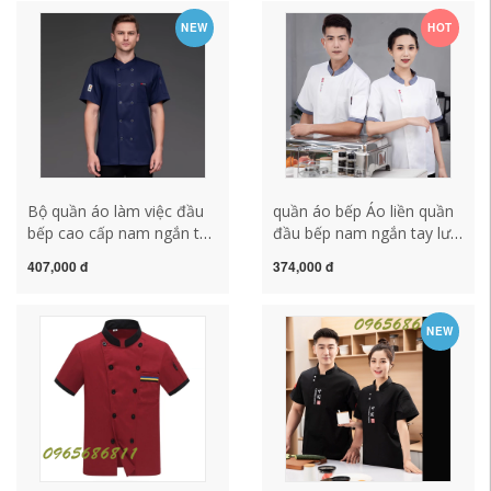
phục vụ quần áo đầu bếp
Tay Mùa Hè trang phục
NEW
HOT
cao cấp dài tay mẫu áo
bếp ao bep truong
bếp đồng phục nhà bếp
Bộ quần áo làm việc đầu
quần áo bếp Áo liền quần
bếp cao cấp nam ngắn tay
đầu bếp nam ngắn tay lưới
mùa hè cao cấp khách sạn
thoáng khí mùa hè nhà
407,000 đ
374,000 đ
nhà hàng phương Tây lưng
hàng tây cao cấp ăn uống
quần áo bếp co giãn
khách sạn lưng bếp đầu
thoáng khí mẫu áo bếp ao
bếp tùy chỉnh nữ đồng
NEW
dong phuc dau bep
phục đầu bếp đẹp đồng
phục bếp trưởng