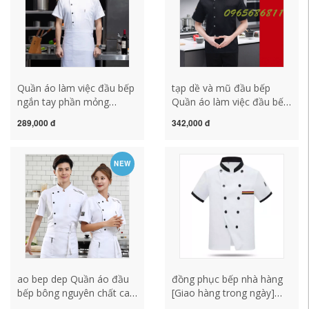
Quần áo làm việc đầu bếp
tạp dề và mũ đầu bếp
ngắn tay phần mỏng
Quần áo làm việc đầu bếp
thoáng khí mùa hè căng
ngắn tay nam mùa hè
289,000 đ
342,000 đ
tin khách sạn nam thực
nướng bánh nhà hàng
phẩm phương Tây nhà
khách sạn căng tin nhà
bếp khách sạn cao cấp tùy
bếp phục vụ quần áo làm
NEW
biến chuyên nghiệp áo bếp
việc dài tay cho nam và nữ
may sẵn đồng phục bếp
quần bếp áo bếp
may sẵn
ao bep dep Quần áo đầu
đồng phục bếp nhà hàng
bếp bông nguyên chất cao
[Giao hàng trong ngày]
cấp dài tay thoáng khí cho
Quần yếm đầu bếp nam