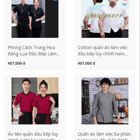
áo bếp
phục đầu bếp đẹp dong
phuc bep
Phong Cách Trung Hoa
Cotton quần áo làm việc
Băng Lụa Đầu Bếp Làm
đầu bếp tùy chỉnh nam
Quần Áo Ngắn Tay Tùy
mùa hè tay ngắn nhà hàng
407,000 đ
407,000 đ
Chỉnh Lưới Thoáng Khí
khách sạn thịt nướng nhà
Quần Áo Nam Bếp Sau
hàng lẩu căng tin quần áo
Bếp Nhà Hàng Dụng Cụ
làm việc in logo áo đầu
Mùa Hè quần bếp bộ quần
bếp áo bếp nữ
áo đầu bếp
Áo liền quần đầu bếp tùy
Quần áo làm việc ba phần