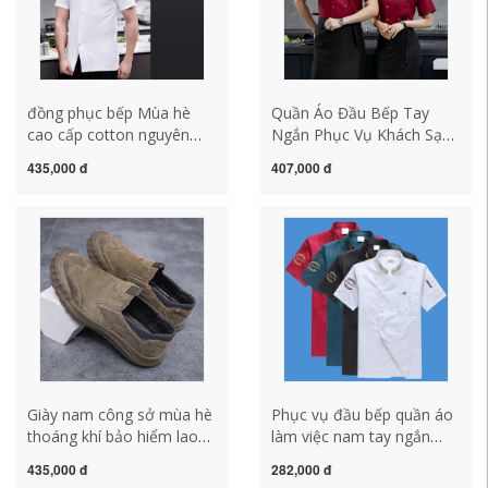
đồng phục bếp Mùa hè
Quần Áo Đầu Bếp Tay
cao cấp cotton nguyên
Ngắn Phục Vụ Khách Sạn
chất đàn hồi quần áo làm
Nhà Bếp Căng Tin Áo Liền
435,000 đ
407,000 đ
việc đầu bếp cho nam và
Quần Tay Dài Nam
nữ ngắn tay thoáng khí
phần mỏng phục vụ khách
sạn trở lại dụng cụ nhà
bếp mẫu áo bếp đẹp mẫu
áo bếp
Giày nam công sở mùa hè
Phục vụ đầu bếp quần áo
thoáng khí bảo hiểm lao
làm việc nam tay ngắn
động chống thấm nước
mùa hè nhà hàng khách
435,000 đ
282,000 đ
chống trơn trượt chống
sạn căng tin quần áo nhà