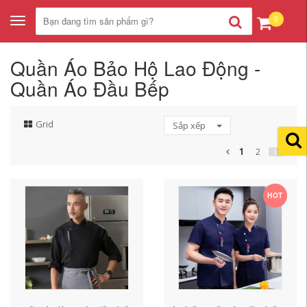
0
Toggle
navigation
Quần Áo Bảo Hộ Lao Động -
Quần Áo Đầu Bếp
Grid
Sắp xếp
1
2
HOT