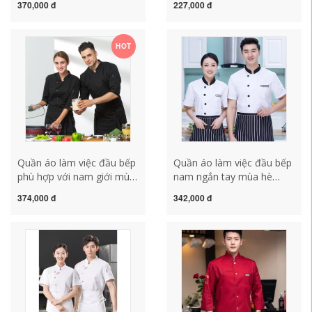
370,000 đ
227,000 đ
nam nhà hàng phục vụ
ngắn tay mùa hè quần áo
nhà hàng sau khi nướng
bếp nữ dài tay thoáng khí
quần áo làm việc đầu bếp
sau khi ăn quần áo nhà
HOT
ngắn tay ao bep mẫu áo
bếp quần bếp
bếp
Quần áo làm việc đầu bếp
Quần áo làm việc đầu bếp
phù hợp với nam giới mùa
nam ngắn tay mùa hè
xuân và mùa thu ba phần
mỏng phần dụng cụ nhà
374,000 đ
342,000 đ
tư tay áo xu hướng nhà
bếp tình yêu Quần áo đầu
bếp mùa hè cửa hàng
bếp trung quốc quần áo
bánh nướng bánh ngọt
bếp đơn ngực đồng phục
quần áo làm việc đầu bếp
bếp đẹp áo bếp
phụ nữ đồng phục bếp
trưởng áo bếp nam đẹp