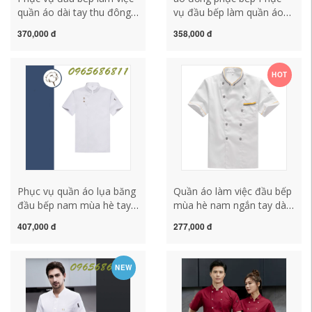
quần áo dài tay thu đông
vụ đầu bếp làm quần áo
nhà hàng khách sạn cao
tay ngắn nam mùa hè tây
370,000 đ
358,000 đ
cấp căng tin nhà hàng
nhà hàng nướng bánh
Trung Quốc và phương
khách sạn quần áo tùy
Tây quần áo bếp ngắn tay
chỉnh làm bếp quần áo nữ
HOT
thêu đồng phục bếp
áo bếp trưởng cao cấp
trưởng áo đầu bếp
đồng phục bếp may sẵn
Phục vụ quần áo lụa băng
Quần áo làm việc đầu bếp
đầu bếp nam mùa hè tay
mùa hè nam ngắn tay dài
ngắn khách sạn nhà hàng
tay căng tin khách sạn ăn
407,000 đ
277,000 đ
lẩu bếp nhanh khô co giãn
uống nhà bếp công nhân
quần áo làm việc tùy chỉnh
quần áo màu trắng quần
mẫu áo đầu bếp áo đầu
áo đầu bếp quần áo mùa
NEW
bếp may sẵn
hè đồng phục bếp ao bep
truong