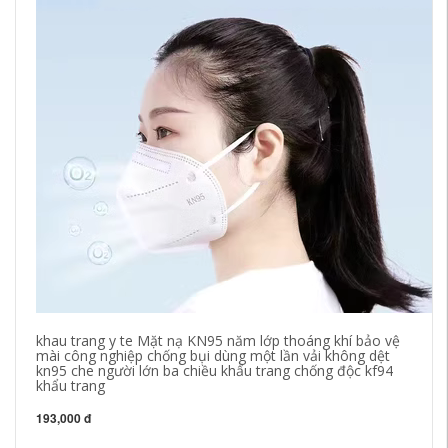
khau trang y te Mặt nạ KN95 năm lớp thoáng khí bảo vệ
kh
mài công nghiệp chống bụi dùng một lần vải không dệt
ch
kn95 che người lớn ba chiều khẩu trang chống độc kf94
nư
khẩu trang
21
193,000 đ