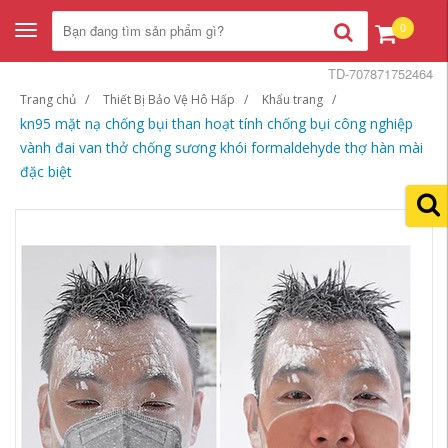
0
Toggle
navigation
TD-707871752464
Trang chủ
Thiết Bị Bảo Vệ Hô Hấp
Khẩu trang
kn95 mặt nạ chống bụi than hoạt tính chống bụi công nghiệp
vành đai van thở chống sương khói formaldehyde thợ hàn mài
đặc biệt