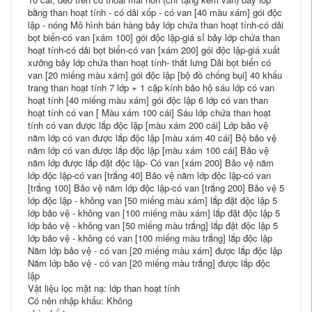
bằng than hoạt tính - có dải xốp - có van [40 màu xám] gói độc
lập - nóng Mô hình bán hàng bảy lớp chứa than hoạt tính-có dải
bọt biển-có van [xám 100] gói độc lập-giá sỉ bảy lớp chứa than
hoạt tính-có dải bọt biển-có van [xám 200] gói độc lập-giá xuất
xưởng bảy lớp chứa than hoạt tính- thắt lưng Dải bọt biển có
van [20 miếng màu xám] gói độc lập [bộ đồ chống bụi] 40 khẩu
trang than hoạt tính 7 lớp + 1 cặp kính bảo hộ sáu lớp có van
hoạt tính [40 miếng màu xám] gói độc lập 6 lớp có van than
hoạt tính có van [ Màu xám 100 cái] Sáu lớp chứa than hoạt
tính có van được lắp độc lập [màu xám 200 cái] Lớp bảo vệ
năm lớp có van được lắp độc lập [màu xám 40 cái] Bộ bảo vệ
năm lớp có van được lắp độc lập [màu xám 100 cái] Bảo vệ
năm lớp được lắp đặt độc lập- Có van [xám 200] Bảo vệ năm
lớp độc lập-có van [trắng 40] Bảo vệ năm lớp độc lập-có van
[trắng 100] Bảo vệ năm lớp độc lập-có van [trắng 200] Bảo vệ 5
lớp độc lập - không van [50 miếng màu xám] lắp đặt độc lập 5
lớp bảo vệ - không van [100 miếng màu xám] lắp đặt độc lập 5
lớp bảo vệ - không van [50 miếng màu trắng] lắp đặt độc lập 5
lớp bảo vệ - không có van [100 miếng màu trắng] lắp độc lập
Năm lớp bảo vệ - có van [20 miếng màu xám] được lắp độc lập
Năm lớp bảo vệ - có van [20 miếng màu trắng] được lắp độc
lập
Vật liệu lọc mặt nạ: lớp than hoạt tính
Có nên nhập khẩu: Không