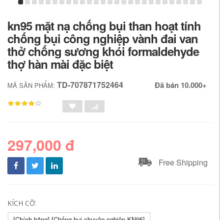
kn95 mặt nạ chống bụi than hoạt tính
chống bụi công nghiệp vành đai van
thở chống sương khói formaldehyde
thợ hàn mài đặc biệt
TD-707871752464
Đã bán 10.000+
MÃ SẢN PHẨM:
297,000 đ
Free Shipping
KÍCH CỠ:
[Chính hãng] [Chống bụi chuyên nghiệp KN95]