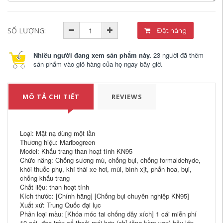
SỐ LƯỢNG:
Đặt hàng
Nhiều người đang xem sản phẩm này.
23 người đã thêm
sản phẩm vào giỏ hàng của họ ngay bây giờ.
MÔ TẢ CHI TIẾT
REVIEWS
Loại: Mặt nạ dùng một lần
Thương hiệu: Marlbogreen
Model: Khẩu trang than hoạt tính KN95
Chức năng: Chống sương mù, chống bụi, chống formaldehyde,
khói thuốc phụ, khí thải xe hơi, mùi, bình xịt, phấn hoa, bụi,
chống khẩu trang
Chất liệu: than hoạt tính
Kích thước: [Chính hãng] [Chống bụi chuyên nghiệp KN95]
Xuất xứ: Trung Quốc đại lục
Phân loại màu: [Khóa móc tai chống dây xích] 1 cái miễn phí
10 cái, đeo trên cổ thoải mái hơn (chỉ tặng kèm van) bảy lớp