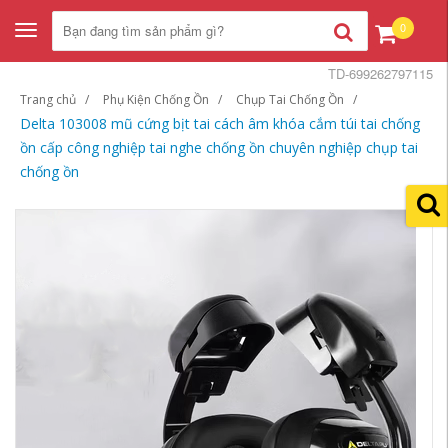
0
Toggle
navigation
TD-699262797115
Trang chủ
Phụ Kiện Chống Ồn
Chụp Tai Chống Ồn
Delta 103008 mũ cứng bịt tai cách âm khóa cắm túi tai chống
ồn cấp công nghiệp tai nghe chống ồn chuyên nghiệp chụp tai
chống ồn