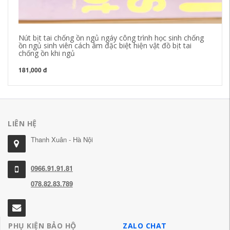
Nút bịt tai chống ồn ngủ ngáy công trình học sinh chống
Bị
ồn ngủ sinh viên cách âm đặc biệt hiện vật đồ bịt tai
ph
chống ồn khi ngủ
ch
181,000 đ
41
LIÊN HỆ
Thanh Xuân - Hà Nội
0966.91.91.81
078.82.83.789
PHỤ KIỆN BẢO HỘ
ZALO CHAT