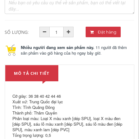
SỐ LƯỢNG:
Đặt hàng
Nhiều người đang xem sản phẩm này.
11 người đã thêm
sản phẩm vào giỏ hàng của họ ngay bây giờ.
MÔ TẢ CHI TIẾT
Cỡ giày: 36 38 40 42 44 46
Xuất xứ: Trung Quốc đại lục
Tỉnh: Tỉnh Quảng Đông
Thành phố: Thâm Quyến
Phân loại màu: Loại X màu xanh [dép SPU], loại X màu đen
[dép SPU], sáu lỗ màu xanh [dép SPU], sáu lỗ màu đen [dép
SPU], màu xanh lam [dép PVC]
Tổng trọng lượng: 0,5