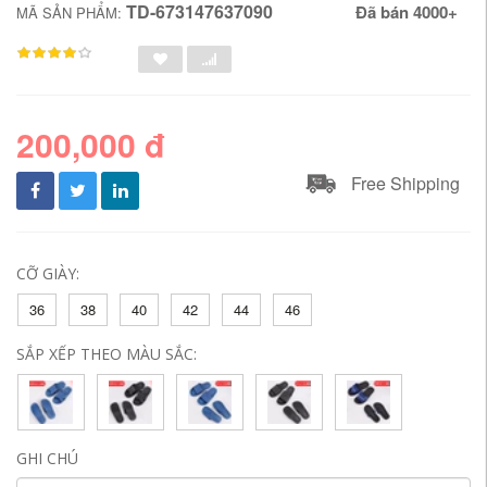
TD-673147637090
Đã bán 4000+
MÃ SẢN PHẨM:
200,000 đ
Free Shipping
CỠ GIÀY:
36
38
40
42
44
46
SẮP XẾP THEO MÀU SẮC:
GHI CHÚ