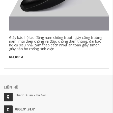
Giày bảo hộ lao động nam chống trượt, giày công trường
gi
nam, mũi thép chống va đập, chống đâm thủng, đai bảo
na
hộ cũ siêu nhẹ, tấm thép cách nhiệt an toàn giay simon
ch
giày bảo hộ chống tĩnh điện
nh
gi
644,000 đ
68
LIÊN HỆ
Thanh Xuân - Hà Nội
0966.91.91.81