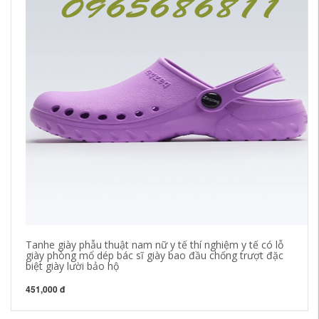
Tanhe giày phẫu thuật nam nữ y tế thí nghiệm y tế có lỗ
Dé
giày phòng mổ dép bác sĩ giày bao đầu chống trượt đặc
Gi
biệt giày lười bảo hộ
ch
451,000 đ
28