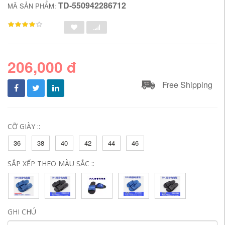
TD-550942286712
MÃ SẢN PHẨM:
206,000 đ
Free Shipping
CỠ GIÀY ::
36
38
40
42
44
46
SẮP XẾP THEO MÀU SẮC ::
GHI CHÚ