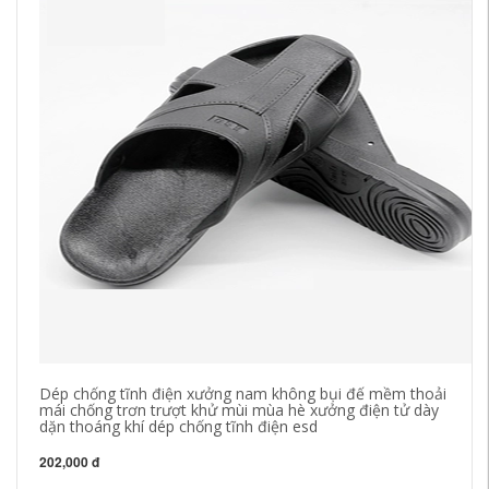
Dép chống tĩnh điện xưởng nam không bụi đế mềm thoải
Ủn
mái chống trơn trượt khử mùi mùa hè xưởng điện tử dày
gi
dặn thoáng khí dép chống tĩnh điện esd
gi
su
202,000 đ
51