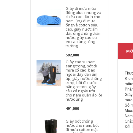
Giày đi mưa mùa
đông plus nhung và
chiều cao dành cho
nam, ủng đi mưa
ống và cotton siêu
cao, giày nước ấm
dài, ủng chống thấm
nước, giày cao su
eo cao ủng công
trường
MÔ
592,000
Giày cao su nam
sang trọng, bốt đi
mưa cổ cao, bao
Thươ
ngoài dày dặn ấm
Kích
áp, giày nước chống
trượt, bốt đi nước
mẫu:
bằng cotton, giày
Phân
câu cá ngoài trời
Giày
cho nam quần áo lội
nước ủng
mưa 
Số m
491,000
Mùa:
Năm 
Chất
Giày bốt chống
nước cho nam, bốt
Đối 
đi mưa cotton mặc