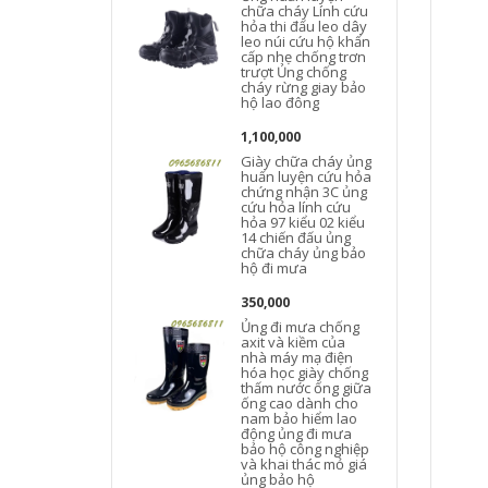
chữa cháy Lính cứu
hỏa thi đấu leo ​​dây
leo núi cứu hộ khẩn
cấp nhẹ chống trơn
trượt Ủng chống
cháy rừng giay bảo
hộ lao đông
1,100,000
Giày chữa cháy ủng
huấn luyện cứu hỏa
chứng nhận 3C ủng
cứu hỏa lính cứu
hỏa 97 kiểu 02 kiểu
14 chiến đấu ủng
chữa cháy ủng bảo
hộ đi mưa
350,000
Ủng đi mưa chống
axit và kiềm của
nhà máy mạ điện
hóa học giày chống
thấm nước ống giữa
ống cao dành cho
nam bảo hiểm lao
động ủng đi mưa
bảo hộ công nghiệp
và khai thác mỏ giá
ủng bảo hộ