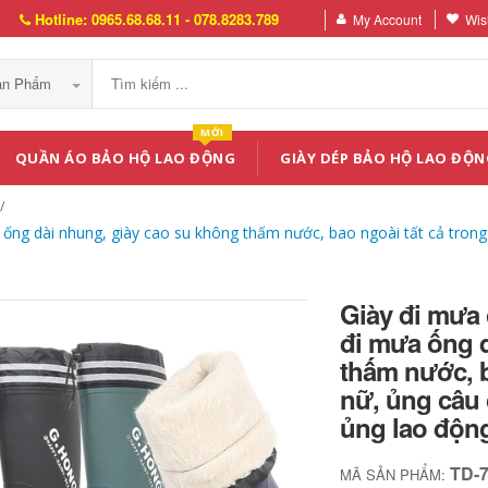
Hotline: 0965.68.68.11 - 078.8283.789
My Account
Wish
Sản Phẩm
MỚI
QUẦN ÁO BẢO HỘ LAO ĐỘNG
GIÀY DÉP BẢO HỘ LAO ĐỘN
ng dài nhung, giày cao su không thấm nước, bao ngoài tất cả trong
Giày đi mưa
đi mưa ống 
thấm nước, b
nữ, ủng câu
ủng lao độn
TD-
MÃ SẢN PHẨM: