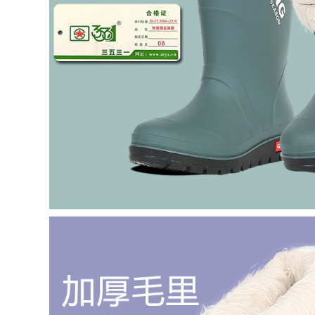
Nam giày Chống
công trường cao cấp
Thấm Nước ủng liền
chịu nhiệt độ cao
quần lội nước
ủng bảo hộ cao su
641,000
880,000
Ủng đi mưa nam
Ủng đi mưa giày
ống giữa mùa thu
nước ngoại thương
đông chống trượt
xuất khẩu sang
chống thấm nước
Nhật Bản cao su
giày cao su thời
chịu mài mòn chống
trang ủng nước giày
nước giày bảo hộ
bọc ngoài rửa xe
lao động giày đi
giày câu cá giày đi
mưa giày câu cá trụ
mưa nam quần ủng
cao độ bám chắc
bảo hộ
ủng bảo hộ
350,000
520,000
Giày đi mưa mùa
Shield king da bò
xuân và mùa hè
giày bảo hiểm lao
cho nam Ủng đi
động nam nữ chống
nước chống trượt
đập mũi thép chống
chống nước cho
đâm có lỗ thoáng
nam Ủng đi mưa
khí an toàn lao
câu cá ống cao cho
động công trường
nam giày đi nước
giày giay bảo hộ lao
Ủng cao su nữ giày
động
cao su cấy ghép
ủng bảo hộ chống
696,000
nước
Bảo hiểm lao động