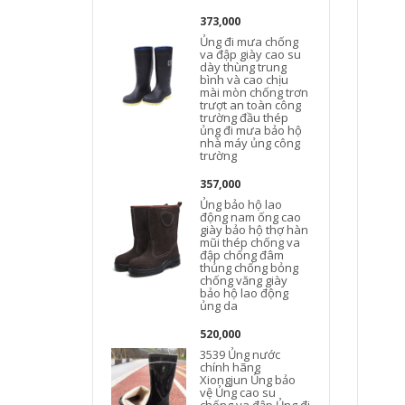
373,000
Ủng đi mưa chống
va đập giày cao su
dày thùng trung
bình và cao chịu
mài mòn chống trơn
trượt an toàn công
trường đầu thép
ủng đi mưa bảo hộ
nhà máy ủng công
trường
357,000
Ủng bảo hộ lao
động nam ống cao
giày bảo hộ thợ hàn
mũi thép chống va
đập chống đâm
thủng chống bỏng
chống văng giày
bảo hộ lao động
ủng da
520,000
3539 Ủng nước
chính hãng
Xiongjun Ủng bảo
vệ Ủng cao su