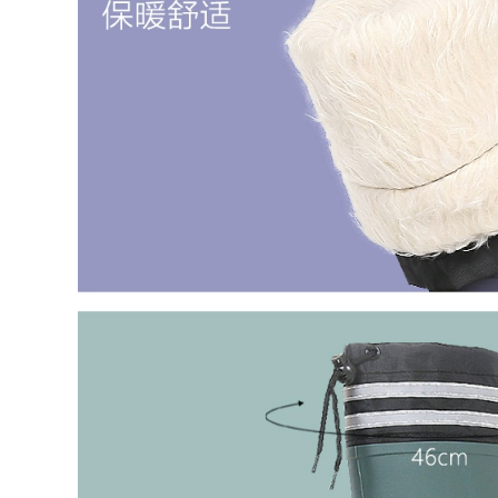
chắc chắn giày nam
604,000
chống va đập mũi
Ủng đi mưa ngoại
thép chống đâm
thương đinh thép
giày bảo hiểm lao
đáy câu cá Ủng đi
động nam công
mưa đặc biệt nam
trường xây dựng
ống giữa thu đông
cách nhiệt giày bảo
cao su chống trượt
hộ lao động nữ thợ
giày câu cá đá giày
điện giầy bao hộ
chống thấm nước
ủng nhựa
912,000
Giày bảo hộ lao
750,000
động nam mũi thép
Ủng đi mưa thời
bản to chống đâm
trang chống thấm
chống trơn trượt
nước giày an toàn
giày bảo hộ lao
mũi thép chống đập
động công trường
ống giữa bảo hiểm
công trường hàng
lao động nam Ủng
nhập thoải mái
đi mưa giày cao su
thoáng khí giày ủng
làm việc giầy ủng
cao su
534,000
932,000
Ủng đi mưa ống
Giày bảo hộ lao
ngắn cho nam, ủng
động nam nữ đầu
đi mưa chống trượt
thép chống đập
ống ngắn cho nam,
chống đâm nhẹ đế
giày chống thấm
mềm thoáng khí
nước ống giữa cho
khử mùi thợ điện
nam cộng với vải
công việc mùa hè
nhung, giày cao su
dây thép tấm giày