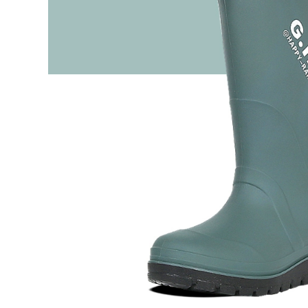
dày, công trường
bảo hộ đẹp
xây dựng, giày bọc
ngoài chống mài
604,000
mòn ủng cao
260,000
Giày bảo hiểm lao
động nam nhẹ
chống va đập chống
Ủng đi mưa mũi
đâm xuyên tĩnh
thép chống đập
điện cách điện thợ
chống đâm giày
điện cũ bảo hiểm
nước bảo hộ lao
thép tấm an toàn
động chống trượt
đầu nữ bốn mùa
Ủng đi mưa ống cao
giày bảo hộ k2
ống trung nhung
chính hãng
ủng đi nước công
trường nam giày
377,000
cao su giày ủng cao
su
451,000