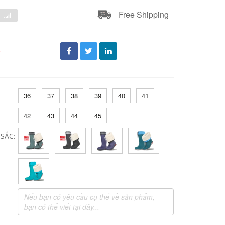
Free Shipping
đ
36
37
38
39
40
41
42
43
44
45
SẮC: