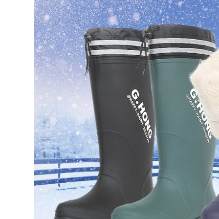
Ủng chống hóa chất
Ủng bảo hộ chống
chống axit và kiềm
hóa chất Lakeland
Ủng bảo hộ cao ủng
Giày chống nước
nước Ủng chống
axit và kiềm Ủng
dầu chống mài mòn
chống hóa chất
chống trượt chống
Giày bảo hộ lao
ăn mòn bảo hiểm
động đế chống trượt
lao động giày nước
Ủng công nghiệp
giày đi mưa ủng đi
ủng mũi thép
mưa giày ủng cao
su
728,000
640,000
Giày bảo hộ lao