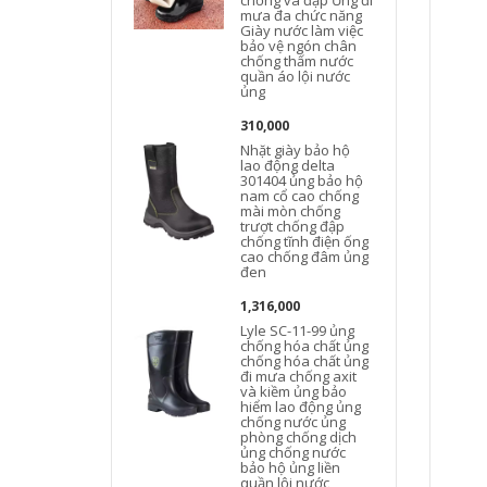
chống va đập Ủng đi
mưa đa chức năng
Giày nước làm việc
bảo vệ ngón chân
chống thấm nước
quần áo lội nước
ủng
310,000
Nhặt giày bảo hộ
lao động delta
301404 ủng bảo hộ
nam cổ cao chống
mài mòn chống
trượt chống đập
chống tĩnh điện ống
cao chống đâm ủng
đen
1,316,000
Lyle SC-11-99 ủng
chống hóa chất ủng
chống hóa chất ủng
đi mưa chống axit
và kiềm ủng bảo
hiểm lao động ủng
chống nước ủng
phòng chống dịch
ủng chống nước
bảo hộ ủng liền
quần lội nước