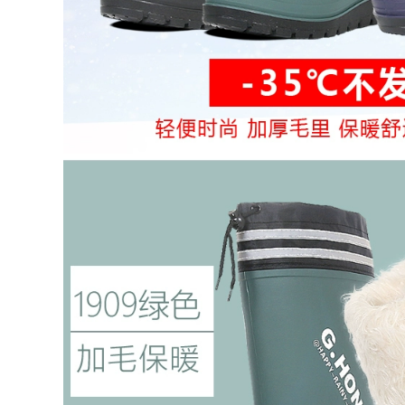
động chống thấm
Ủng bảo hộ Jihua
nước có ống giữa
chống trượt chống
thoáng khí cho nam
mài mòn ống giữa
Giày bảo hộ lao
cao su đi mưa
động bằng cao su
chống gió và chống
chống trượt mũi
thấm nước có thể
thép chống va đập
điều chỉnh cho nam
cho người lớn Ủng
và nữ giày câu cá có
đi mưa cho công
khuyết điểm nhẹ
việc bên ngoài giày
ủng bảo hộ cao cấp
ủng cao su
560,000
680,000
Ủng chữa cháy, giày
Quản lý mỏ cũ giày
chữa cháy, giày cao
bảo hộ lao động
su chữa cháy,
cao cấp chống đâm
training đế thép,
va chống axit chống
ủng bảo hộ chống
kiềm giày bảo hộ
đâm thủng, 97 kiểu,
lao động nhẹ giày
02 kiểu, 14 kiểu ủng
cao cổ giày bông
cao
đầu bếp ủng công
trường
483,000
724,000
Giày Đi Mưa Cực Tốt
Nam Câu Cá Giày Đi
Giày bảo hiểm lao
Mưa Takeaway Bảo
động cộng với ủng
Hiểm Lao Động
nhung mỏ dầu thợ
Nông Nghiệp Giày
hàn chống tĩnh điện
Cao Su Chống Trơn
chống đâm xuyên
Trượt Ngoài Trời
cách nhiệt ống dài