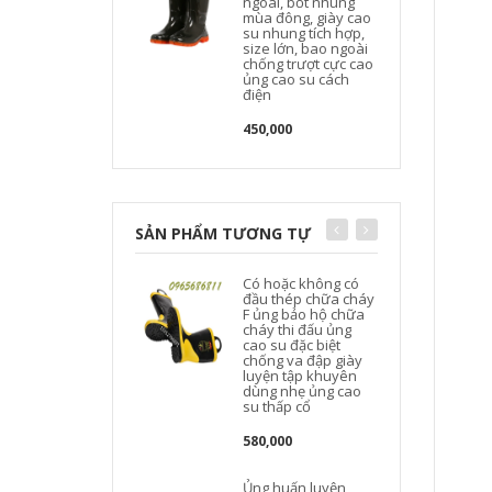
ngoài, bốt nhung
mùa đông, giày cao
su nhung tích hợp,
size lớn, bao ngoài
chống trượt cực cao
ủng cao su cách
điện
450,000
SẢN PHẨM TƯƠNG TỰ
Có hoặc không có
đầu thép chữa cháy
F ủng bảo hộ chữa
cháy thi đấu ủng
cao su đặc biệt
chống va đập giày
luyện tập khuyên
dùng nhẹ ủng cao
su thấp cổ
580,000
Ủng huấn luyện