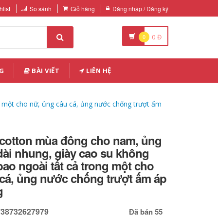
list
So sánh
Giỏ hàng
Đăng nhập / Đăng ký
0
0
Đ
G
BÀI VIẾT
LIÊN HỆ
 một cho nữ, ủng câu cá, ủng nước chống trượt ấm
 cotton mùa đông cho nam, ủng
dài nhung, giày cao su không
ao ngoài tất cả trong một cho
 cá, ủng nước chống trượt ấm áp
g
738732627979
Đã bán 55