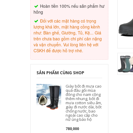
Hoàn tiền 100% nếu sản phẩm hư
hỏng
Đối với các mặt hàng có trọng
lượng khá lớn, mặt hàng cồng kềnh
như: Bàn ghế, Giường, Tủ, Kệ... Giá
trên chưa bao gồm chi phí cân nặng
và vận chuyển. Vui lòng liên hệ với
CSKH để được hỗ trợ nhé.
SẢN PHẨM CÙNG SHOP
Giày bốt đi mưa cao
quá đầu gối mùa
đông cho nam cộng
thêm nhung, bốt đi
mưa cotton siêu ấm,
giày đi nước dài, bốt
chống nước, bao
ngoài cao cấp cho
nữ ủng bảo hộ
780,000