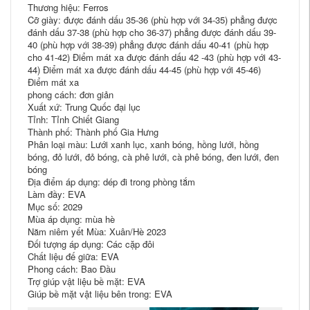
Thương hiệu: Ferros
Cỡ giày: được đánh dấu 35-36 (phù hợp với 34-35) phẳng được
đánh dấu 37-38 (phù hợp cho 36-37) phẳng được đánh dấu 39-
40 (phù hợp với 38-39) phẳng được đánh dấu 40-41 (phù hợp
cho 41-42) Điểm mát xa được đánh dấu 42 -43 (phù hợp với 43-
44) Điểm mát xa được đánh dấu 44-45 (phù hợp với 45-46)
Điểm mát xa
phong cách: đơn giản
Xuất xứ: Trung Quốc đại lục
Tỉnh: Tỉnh Chiết Giang
Thành phố: Thành phố Gia Hưng
Phân loại màu: Lưới xanh lục, xanh bóng, hồng lưới, hồng
bóng, đỏ lưới, đỏ bóng, cà phê lưới, cà phê bóng, đen lưới, đen
bóng
Địa điểm áp dụng: dép đi trong phòng tắm
Làm đầy: EVA
Mục số: 2029
Mùa áp dụng: mùa hè
Năm niêm yết Mùa: Xuân/Hè 2023
Đối tượng áp dụng: Các cặp đôi
Chất liệu đế giữa: EVA
Phong cách: Bao Đầu
Trợ giúp vật liệu bề mặt: EVA
Giúp bề mặt vật liệu bên trong: EVA