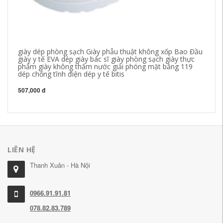
giày dép phòng sạch Giày phẫu thuật không xốp Bao Đầu
Gi
giày y tế EVA dép giày bác sĩ giày phòng sạch giày thực
vệ
phẩm giày không thấm nước giải phóng mặt bằng 119
mù
dép chống tĩnh điện dép y tế bitis
bả
độ
507,000 đ
33
LIÊN HỆ
Thanh Xuân - Hà Nội
0966.91.91.81
078.82.83.789