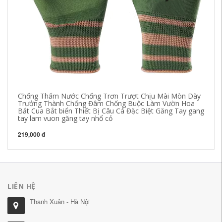
Chống Thấm Nước Chống Trơn Trượt Chịu Mài Mòn Dày
Gă
Trưởng Thành Chống Đâm Chống Buộc Làm Vườn Hoa
ch
Bắt Cua Bắt biển Thiết Bị Câu Cá Đặc Biệt Găng Tay gang
dà
tay lam vuon găng tay nhổ cỏ
20
219,000 đ
LIÊN HỆ
Thanh Xuân - Hà Nội