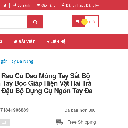
list
So sánh
Giỏ hàng
Đăng nhập / Đăng ký
0
0
Đ
G
BÀI VIẾT
LIÊN HỆ
 Ngón Tay Đa Năng
 Rau Củ Dao Móng Tay Sắt Bộ
Tay Bọc Giáp Hiện Vật Hái Trà
c Đậu Bộ Dụng Cụ Ngón Tay Đa
671841906889
Đã bán hơn 300
Free Shipping