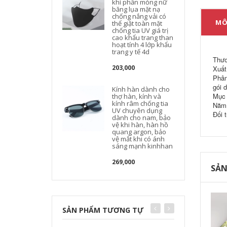
khí phần mỏng nữ
băng lụa mặt nạ
chống nắng vải có
MÔ
thể giặt toàn mặt
chống tia UV giá trị
cao khẩu trang than
hoạt tính 4 lớp khẩu
trang y tế 4d
Thươ
203,000
Xuất
Phân 
gói 
Kính hàn dành cho
Mục 
thợ hàn, kính và
kính râm chống tia
Năm 
UV chuyên dụng
Đối 
dành cho nam, bảo
vệ khi hàn, hàn hồ
quang argon, bảo
vệ mắt khi có ánh
sáng mạnh kinhhan
269,000
SẢN
SẢN PHẨM TƯƠNG TỰ