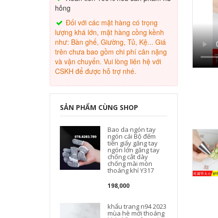
hỏng
Đối với các mặt hàng có trọng
lượng khá lớn, mặt hàng cồng kềnh
như: Bàn ghế, Giường, Tủ, Kệ... Giá
trên chưa bao gồm chi phí cân nặng
và vận chuyển. Vui lòng liên hệ với
CSKH để được hỗ trợ nhé.
SẢN PHẨM CÙNG SHOP
Bao da ngón tay
ngón cái Bộ đếm
tiền giấy găng tay
ngón lớn găng tay
chống cắt dày
chống mài mòn
thoáng khí Y317
198,000
khẩu trang n94 2023
mùa hè mới thoáng