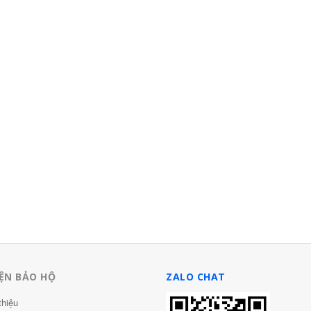
 quạt điều hòa
o lao động có
t mùa hè chống
,180.000 đ
IỆN BẢO HỘ
ZALO CHAT
thiệu