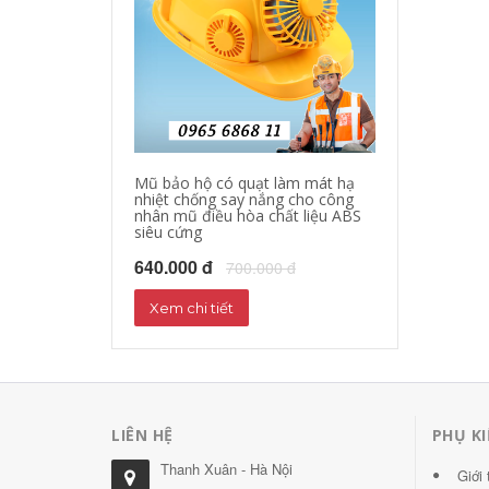
Mũ bảo hộ có quạt làm mát hạ
Quần áo bảo hộ
nhiệt chống say nắng cho công
làm mát quần á
nhân mũ điều hòa chất liệu ABS
quạt giảm nhiệ
siêu cứng
nắng
640.000 đ
1,000,000 đ
700.000 đ
1
Xem chi tiết
Xem chi tiết
LIÊN HỆ
PHỤ K
Thanh Xuân - Hà Nội
Giới 