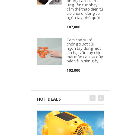
phong cách cảm
ứng liên tục nhạy
cảm thể thao điện tử
trò chơi di động cũi
ngón tay phổ quát
187,000
Cam cao su rỗ
chống trượt cũi
ngón tay dùng một
lần hạt vân tay chịu
mài mòn cao su dày
bảo vệ in tiền giấy
102,000
HOT DEALS