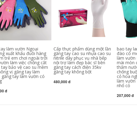
Cao su cũi ngón tay
l Ngón tay cái bảo
thẩm mỹ viện dùng
vệ tay ngón tay cái
một lần cũi ngón tay
cotton nguyên chất
chống trượt hoa văn
vải ngón tay bảo vệ
thêu cao su cũi
dày chống mài mòn
ngón tay chịu mài
bảo hộ lao động
mòn dày lên bảo vệ
ngón tay bông đánh
dày lên
bóng
183,000
206,000
tay làm vườn Ngoại
Cấp thực phẩm dùng một lần
bao tay l
ng xuất khẩu đuôi hàng
găng tay cao su nhựa cao su
đào có mó
Bao ngón tay chống
cũi ngón tay chống
m trẻ em chơi ngoài trời
nitrile dày phục vụ nhà bếp
làm vườn 
trơn trượt dày
cắt cũi ngón tay
vườn làm việc chống cắt
nội trợ làm đẹp bác sĩ bền
mài mòn c
Orange ngón tay
chống cắt năm cấp
 tay bảo vệ cao su mềm
găng tay cách điện 35kv
thấm nướ
chống mài mòn cao
nắp chống cắt ngón
hông vị găng tay làm
găng tay không bột
chống buộ
su bảo hộ ngón tay
tay làm vườn bảo vệ
 găng tay làm vườn có
cỏ hoa ng
ngón tay cũi bảo vệ
g
làm vườn 
480,000 đ
ngón tay công
195,000
nhổ cỏ
nghiệp mới
Bảo Vệ Ngón Tay
00 đ
Chịu Mài Mòn
207,000 đ
187,000
Chống Đau Thoáng
Khí Móng Tay Bảo
Bao ngón tay silicon
Vệ Ngón Tay
bảo vệ chống khô
Silicone Bảo Vệ
ẩm bao ngón tay
Ngón Tay Cái Bảo
chấn thương chống
Vệ Ngón Tay Hiện
mài mòn chống đau
Vật
chống trơn trượt
thoáng khí chống
mài mòn dày
185,000