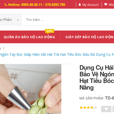
Hotline: 0965.68.68.11 - 078.8283.789
My Account
Wish
Sản Phẩm
MỚI
QUẦN ÁO BẢO HỘ LAO ĐỘNG
GIÀY DÉP BẢO HỘ LAO ĐỘN
y
gón Tay Bọc Giáp Hiện Vật Hái Trà Hạt Tiêu Bóc Đậu Bộ Dụng Cụ
Dụng Cụ Hái
Bảo Vệ Ngón 
Hạt Tiêu Bó
Năng
TD-
MÃ SẢN PHẨM: