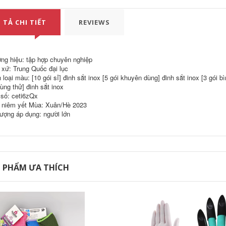
 TẢ CHI TIẾT
REVIEWS
ng hiệu: tập hợp chuyên nghiệp
 xứ: Trung Quốc đại lục
loại màu: [10 gói sỉ] đinh sắt inox [5 gói khuyên dùng] đinh sắt inox [3 gói bì
dùng thử] đinh sắt inox
số: ceti6zQx
niêm yết Mùa: Xuân/Hè 2023
tượng áp dụng: người lớn
 PHẨM ƯA THÍCH