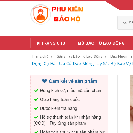
Loại 
TRANG CHỦ
MŨ BẢO HỘ LAO ĐỘNG
Trang chủ
Găng Tay Bảo Hộ Lao Động
Bao Ngón Ta
Dụng Cụ Hái Rau Củ Dao Móng Tay Sắt Bộ Bảo Vệ N
Cam kết về sản phẩm
Đúng kích cỡ, mẫu mã sản phẩm
Giao hàng toàn quốc
Được kiểm tra hàng
Hỗ trợ thanh toán khi nhận hàng
(COD) - Tùy từng sản phẩm
Hoàn tiền 100% nếu sản phẩm hư