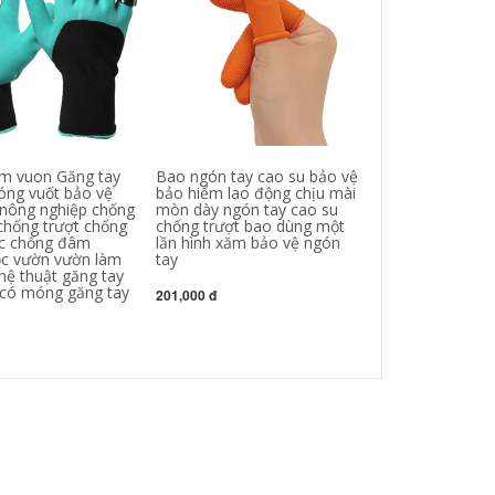
am vuon Găng tay
Bao ngón tay cao su bảo vệ
Găng tay cao s
ng vuốt bảo vệ
bảo hiểm lao động chịu mài
động chống axi
nông nghiệp chống
mòn dày ngón tay cao su
công nghiệp c
hống trượt chống
chống trượt bao dùng một
làm dày hóa ch
c chống đâm
lần hình xăm bảo vệ ngón
mòn găng tay c
c vườn vườn làm
tay
găng tay cao s
hệ thuật găng tay
có móng găng tay
201,000 đ
205,000 đ