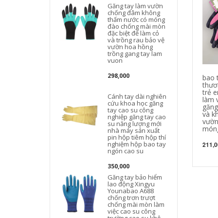
Găng tay làm vườn
chống đâm không
thấm nước có móng
đào chống mài mòn
đặc biệt để làm cỏ
và trồng rau bảo vệ
vườn hoa hồng
trồng gang tay lam
vuon
298,000
bao 
thươ
trẻ e
Cánh tay dài nghiên
làm 
cứu khoa học găng
găng
tay cao su công
và k
nghiệp găng tay cao
vườn
su năng lượng mới
món
nhà máy sản xuất
pin hộp tiêm hộp thí
nghiệm hộp bao tay
211,0
ngón cao su
350,000
Găng tay bảo hiểm
lao động Xingyu
Younabao A688
chống trơn trượt
chống mài mòn làm
việc cao su công