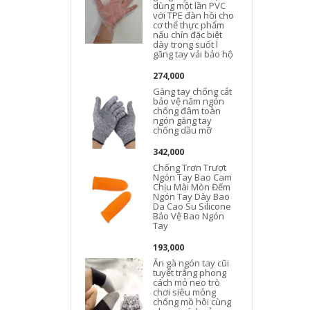
dùng một lần PVC
với TPE đàn hồi cho
cơ thể thực phẩm
nấu chín đặc biệt
dày trong suốt l
găng tay vải bảo hộ
274,000
Găng tay chống cắt
bảo vệ năm ngón
chống đâm toàn
ngón găng tay
chống dầu mỡ
342,000
Chống Trơn Trượt
Ngón Tay Bao Cam
Chịu Mài Mòn Đếm
Ngón Tay Dày Bao
Da Cao Su Silicone
Bảo Vệ Bao Ngón
Tay
193,000
Ăn gà ngón tay cũi
tuyết trắng phong
cách mỏ neo trò
chơi siêu mỏng
chống mồ hôi cùng