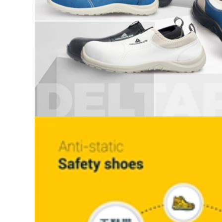
Hiểm Lao Động
nhung mỏ dầu thợ
Nông Nghiệp Giày
hàn chống tĩnh điện
Cao Su Chống Trơn
chống đâm xuyên
Trượt Ngoài Trời
cách nhiệt ống dài
Nam giày Chống
công trường cao cấp
Thấm Nước ủng liền
chịu nhiệt độ cao
quần lội nước
ủng bảo hộ cao su
641,000
880,000
Ủng đi mưa nam
Ủng đi mưa giày
ống giữa mùa thu
nước ngoại thương
đông chống trượt
xuất khẩu sang
chống thấm nước
Nhật Bản cao su
giày cao su thời
chịu mài mòn chống
trang ủng nước giày
nước giày bảo hộ
bọc ngoài rửa xe
lao động giày đi
giày câu cá giày đi
mưa giày câu cá trụ
mưa nam quần ủng
cao độ bám chắc
bảo hộ
ủng bảo hộ
350,000
520,000
Giày đi mưa mùa
Shield king da bò
xuân và mùa hè
giày bảo hiểm lao
cho nam Ủng đi
động nam nữ chống
nước chống trượt
đập mũi thép chống
chống nước cho
đâm có lỗ thoáng
nam Ủng đi mưa
khí an toàn lao
câu cá ống cao cho
động công trường
nam giày đi nước
giày giay bảo hộ lao
Ủng cao su nữ giày
động