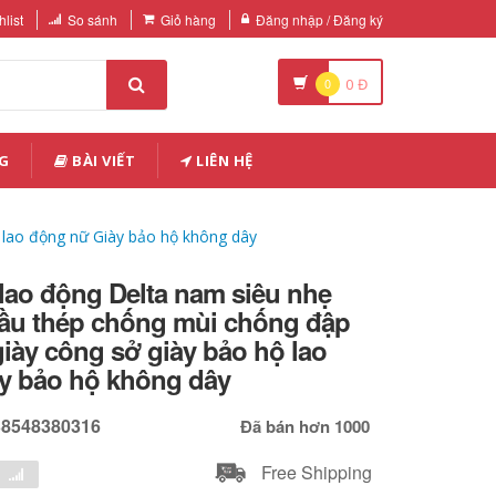
list
So sánh
Giỏ hàng
Đăng nhập / Đăng ký
0
0
Đ
G
BÀI VIẾT
LIÊN HỆ
 lao động nữ Giày bảo hộ không dây
lao động Delta nam siêu nhẹ
đầu thép chống mùi chống đập
iày công sở giày bảo hộ lao
y bảo hộ không dây
38548380316
Đã bán hơn 1000
Free Shipping