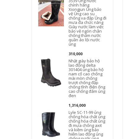
3539 Ủng nước
chính hãng
Xiongjun Ủng bảo
vệ Ủng cao su
chống va đập Ủng đi
mưa đa chức năng
Giày nước làm việc
bảo vệ ngón chân
chống thấm nước
quần áo lội nước
ủng
310,000
Nhặt giày bảo hộ
lao động delta
301404 ủng bảo hộ
nam cổ cao chống
mài mòn chống
trượt chống đập
chống tĩnh điện ống
cao chống đâm ủng
đen
1,316,000
Lyle SC-11-99 ủng
chống hóa chất ủng
chống hóa chất ủng
đi mưa chống axit
và kiềm ủng bảo
hiểm lao động ủng
chống nước ủng