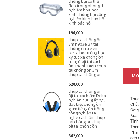
chống bụi có thể
đeo trong phòng thí
nghiệm hóa học
kính chống bụi công
nghiệp kính bảo hộ
kinh bảo hộ
196,000
chụp tai chống ồn
3m h9p3e Bịt tai
chống ồn trẻ em
Delta học trống học
ký túc xá chống ồn
ru ngủ bịt tai cách
âm thanh niên chụp
tai chống ồn 3m
chụp tai chống on
MÔ
620,000
chup tai chong on
Bịt tai cách âm Delta
Thươ
nghiên cứu giấc ngủ
Chất
đặc biệt chống ồn
giảm tiếng ồn trống
Cỡ g
công nghiệp tai
Xuất
nghe cách âm chụp
Tỉnh
tai chống on chụp
bịt tai chống ồn
Thàn
Phân
362,000
đen 