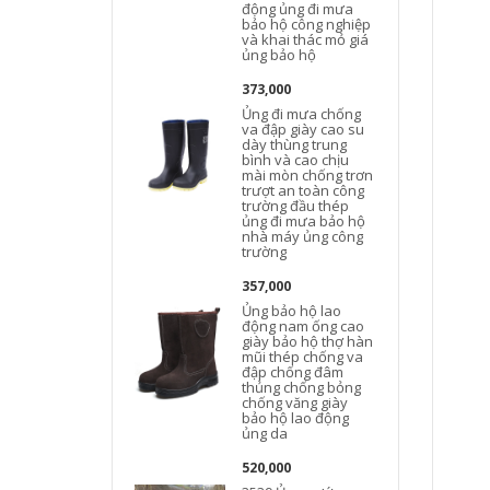
động ủng đi mưa
bảo hộ công nghiệp
và khai thác mỏ giá
ủng bảo hộ
373,000
Ủng đi mưa chống
va đập giày cao su
dày thùng trung
bình và cao chịu
mài mòn chống trơn
trượt an toàn công
trường đầu thép
ủng đi mưa bảo hộ
nhà máy ủng công
trường
357,000
Ủng bảo hộ lao
động nam ống cao
giày bảo hộ thợ hàn
mũi thép chống va
đập chống đâm
thủng chống bỏng
chống văng giày
bảo hộ lao động
ủng da
520,000