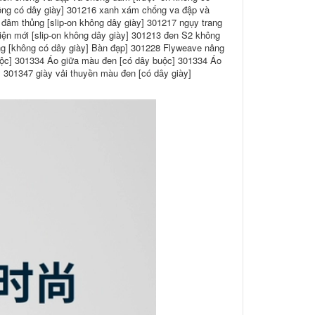
ông có dây giày] 301216 xanh xám chống va đập và
đâm thủng [slip-on không dây giày] 301217 ngụy trang
ện mới [slip-on không dây giày] 301213 đen S2 không
ng [không có dây giày] Bàn đạp] 301228 Flyweave nâng
ộc] 301334 Áo giữa màu đen [có dây buộc] 301334 Áo
 301347 giày vải thuyền màu đen [có dây giày]