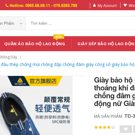
Hotline: 0965.68.68.11 - 078.8283.789
My Account
Wish
Sản Phẩm
MỚI
QUẦN ÁO BẢO HỘ LAO ĐỘNG
GIÀY DÉP BẢO HỘ LAO ĐỘN
Không Dây
í đầu thép chống mùi chống đập chống đâm giày công sở giày bảo hộ
Giày bảo hộ 
thoáng khí 
chống đâm g
động nữ Già
TD-
MÃ SẢN PHẨM: