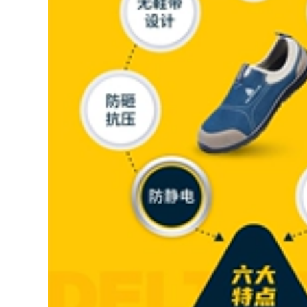
cao su cấy ghép
ủng bảo hộ chống
696,000
nước
Bảo hiểm lao động
chắc chắn giày nam
604,000
chống va đập mũi
Ủng đi mưa ngoại
thép chống đâm
thương đinh thép
giày bảo hiểm lao
đáy câu cá Ủng đi
động nam công
mưa đặc biệt nam
trường xây dựng
ống giữa thu đông
cách nhiệt giày bảo
cao su chống trượt
hộ lao động nữ thợ
giày câu cá đá giày
điện giầy bao hộ
chống thấm nước
ủng nhựa
912,000
Giày bảo hộ lao
750,000
động nam mũi thép
Ủng đi mưa thời
bản to chống đâm
trang chống thấm
chống trơn trượt
nước giày an toàn
giày bảo hộ lao
mũi thép chống đập
động công trường
ống giữa bảo hiểm
công trường hàng
lao động nam Ủng
nhập thoải mái
đi mưa giày cao su
thoáng khí giày ủng
làm việc giầy ủng
cao su
534,000
932,000
Ủng đi mưa ống
Giày bảo hộ lao
ngắn cho nam, ủng
động nam nữ đầu
đi mưa chống trượt
thép chống đập
ống ngắn cho nam,
chống đâm nhẹ đế