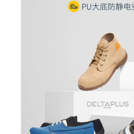
su
728,000
640,000
Giày bảo hộ lao
động chống thấm
Ủng bảo hộ Jihua
nước có ống giữa
chống trượt chống
thoáng khí cho nam
mài mòn ống giữa
Giày bảo hộ lao
cao su đi mưa
động bằng cao su
chống gió và chống
chống trượt mũi
thấm nước có thể
thép chống va đập
điều chỉnh cho nam
cho người lớn Ủng
và nữ giày câu cá có
đi mưa cho công
khuyết điểm nhẹ
việc bên ngoài giày
ủng bảo hộ cao cấp
ủng cao su
560,000
680,000
Ủng chữa cháy, giày
Quản lý mỏ cũ giày
chữa cháy, giày cao
bảo hộ lao động
su chữa cháy,
cao cấp chống đâm
training đế thép,
va chống axit chống
ủng bảo hộ chống
kiềm giày bảo hộ
đâm thủng, 97 kiểu,
lao động nhẹ giày
02 kiểu, 14 kiểu ủng
cao cổ giày bông
cao
đầu bếp ủng công
trường
483,000
724,000
Giày Đi Mưa Cực Tốt
Nam Câu Cá Giày Đi
Giày bảo hiểm lao
Mưa Takeaway Bảo
động cộng với ủng