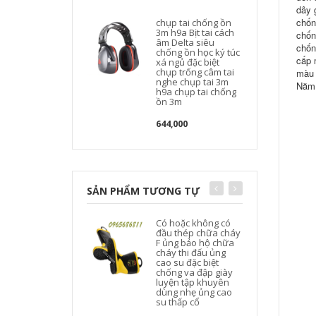
dây 
chốn
chụp tai chống ồn
3m h9a Bịt tai cách
chốn
âm Delta siêu
chốn
chống ồn học ký túc
cấp 
xá ngủ đặc biệt
chụp trống câm tai
màu 
nghe chụp tai 3m
Năm 
h9a chụp tai chống
ồn 3m
644,000
SẢN PHẨM TƯƠNG TỰ
Có hoặc không có
đầu thép chữa cháy
F ủng bảo hộ chữa
cháy thi đấu ủng
cao su đặc biệt
chống va đập giày
luyện tập khuyên
dùng nhẹ ủng cao
su thấp cổ