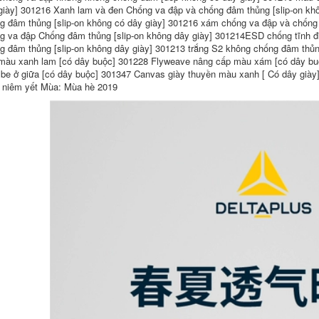
dặn cách nhiệt mùa
giày] 301216 Xanh lam và đen Chống va đập và chống đâm thủng [slip-on kh
đông, chịu nhiệt độ
g đâm thủng [slip-on không có dây giày] 301216 xám chống va đập và chống 
cao, chống bỏng,
hàn bảo hộ lao
g va đập Chống đâm thủng [slip-on không dây giày] 301214ESD chống tĩnh đi
động nam ủng lao
g đâm thủng [slip-on không dây giày] 301213 trắng S2 không chống đâm thủ
động
màu xanh lam [có dây buộc] 301228 Flyweave nâng cấp màu xám [có dây bu
be ở giữa [có dây buộc] 301347 Canvas giày thuyền màu xanh [ Có dây giày]
2,270,000
niêm yết Mùa: Mùa hè 2019
Ủng chống hóa chất
Ủng bảo hộ chống
chống axit và kiềm
hóa chất Lakeland
Ủng bảo hộ cao ủng
Giày chống nước
nước Ủng chống
axit và kiềm Ủng
dầu chống mài mòn
chống hóa chất
chống trượt chống
Giày bảo hộ lao
ăn mòn bảo hiểm
động đế chống trượt
lao động giày nước
Ủng công nghiệp
giày đi mưa ủng đi
ủng mũi thép
mưa giày ủng cao