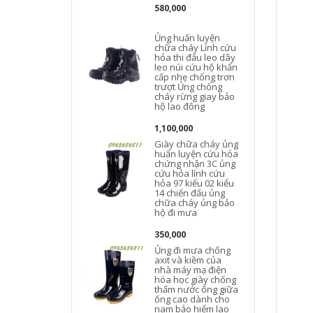
580,000
Ủng huấn luyện
chữa cháy Lính cứu
hỏa thi đấu leo ​​dây
leo núi cứu hộ khẩn
cấp nhẹ chống trơn
trượt Ủng chống
cháy rừng giay bảo
hộ lao đông
1,100,000
Giày chữa cháy ủng
huấn luyện cứu hỏa
chứng nhận 3C ủng
cứu hỏa lính cứu
hỏa 97 kiểu 02 kiểu
14 chiến đấu ủng
chữa cháy ủng bảo
hộ đi mưa
350,000
Ủng đi mưa chống
axit và kiềm của
nhà máy mạ điện
hóa học giày chống
thấm nước ống giữa
ống cao dành cho
nam bảo hiểm lao