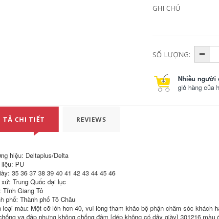
Kính bảo hộ nam,
GHI CHÚ
chống gió, chống
cát, chống bụi, mắt
đi xe đạp, chống bụi
bắn tung tóe, kính
bảo hộ lao động
công nghiệp, kính
bảo hộ nữ kính bảo
SỐ LƯỢNG:
hộ thợ hàn
264,000
Nhiều người 
Giày bảo hộ Delta là
giỏ hàng của 
loại giày cao cổ
công nghiệp, khai
thác mỏ, chống hóa
chất, chống va đập,
kháng axit, kiềm,
 TẢ CHI TIẾT
REVIEWS
bùn dầu mỏ, ủng
công nghiệp, khai
thác mỏ, ủng đi
mưa, giày bảo hộ
lao động nam ủng
ng hiệu: Deltaplus/Delta
bảo hộ đi mưa
 liệu: PU
iày: 35 36 37 38 39 40 41 42 43 44 45 46
980,000
 xứ: Trung Quốc đại lục
: Tỉnh Giang Tô
Giày bảo hộ lao
h phố: Thành phố Tô Châu
động đế cao su
 loại màu: Một cỡ lớn hơn 40, vui lòng tham khảo bộ phận chăm sóc khách h
chống va đập,
chống mài mòn, dày
chống va đập nhưng không chống đâm [dép không có dây giày] 301216 màu đ