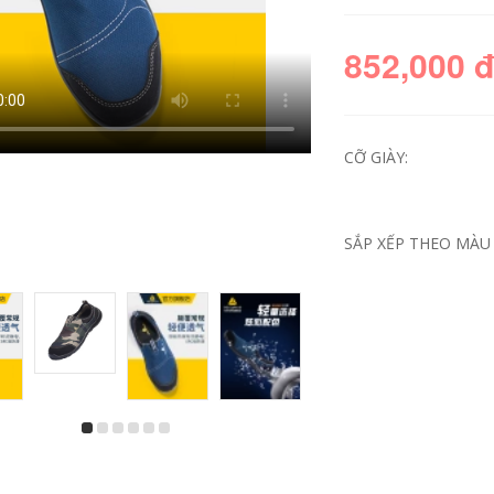
852,000 
CỠ GIÀY:
SẮP XẾP THEO MÀU 
út bịt tai siêu cách
âm Delta nút tai ngủ
chống ồn ngủ đặc
biệt học chụp tai
nghe công nghiệp
chống ồn chụp tai
chống ồn cao cấp
chụp tai chống ồn
3m h9a
495,000