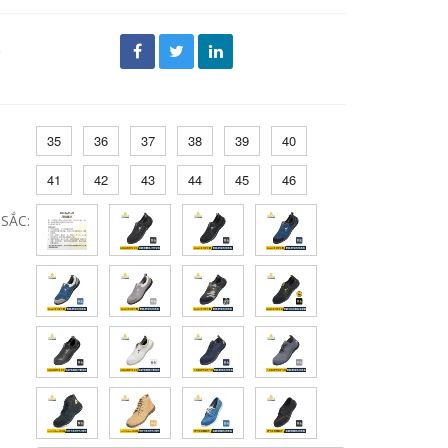
đ
35
36
37
38
39
40
41
42
43
44
45
46
SẮC: