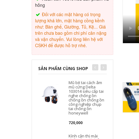
hỏng
Đối với các mặt hàng có trọng
lượng khá lớn, mặt hàng cồng kềnh
như: Bàn ghế, Giường, Tủ, Kệ... Giá
trên chưa bao gồm chi phí cân nặng
và vận chuyển. Vui lòng liên hệ với
CSKH để được hỗ trợ nhé.
SẢN PHẨM CÙNG SHOP
Mũ bịt tai cách âm
N
mũ cứng Delta
103014 siêu cấp tai
nghe chống ồn
chống ồn chống ồn
công nghiệp chụp
tai chống ồn
honeywell
720,000
Kính cận thị mài