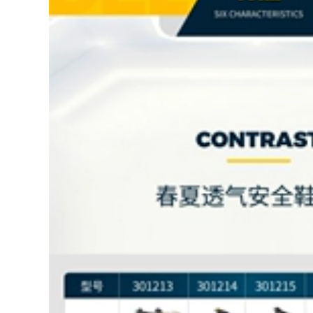
giày chống thấm
mềm thoáng khí
nước ống giữa cho
khử mùi thợ điện
nam cộng với vải
công việc mùa hè
nhung, giày cao su
dây thép tấm giày
dày, công trường
bảo hộ đẹp
xây dựng, giày bọc
ngoài chống mài
604,000
mòn ủng cao
260,000
Giày bảo hiểm lao
động nam nhẹ
chống va đập chống
Ủng đi mưa mũi
đâm xuyên tĩnh
thép chống đập
điện cách điện thợ
chống đâm giày
điện cũ bảo hiểm
nước bảo hộ lao
thép tấm an toàn
động chống trượt
đầu nữ bốn mùa
Ủng đi mưa ống cao
giày bảo hộ k2
ống trung nhung
chính hãng
ủng đi nước công
trường nam giày
377,000
cao su giày ủng cao
su
451,000