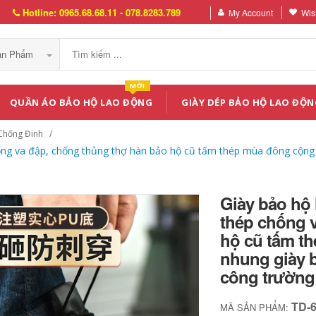
Hotline: 0965.68.68.11 - 078.8283.789
My Account
Wish
Sản Phẩm
MỚI
QUẦN ÁO BẢO HỘ LAO ĐỘNG
GIÀY DÉP BẢO HỘ LAO ĐỘN
Chống Đinh
ng va đập, chống thủng thợ hàn bảo hộ cũ tấm thép mùa đông cộng vớ
Giày bảo hộ
thép chống 
hộ cũ tấm th
nhung giày b
công trường
TD-
MÃ SẢN PHẨM: