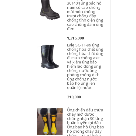
301404 ủng bảo hộ
nam cổ cao chống
mài mòn chống
trượt chống đập
chống tĩnh điện ống
cao chống đâm ủng
đen
1,316,000
Lyle SC-11-99 ủng
chống hóa chất ủng
chống hóa chất ủng
đi mưa chống axit
và kiềm ủng bảo
hiểm lao động ủng
chống nước ủng
phòng chống dịch
ủng chống nước
bảo hộ ủng liền
quần lội nước
310,000
Ủng chiến đấu chữa
cháy mới được
chứng nhận 3C Ủng
huấn luyện thi đấu
Ủng bảo hộ Ủng bảo
hộ chống cháy dày
chống axit và kiềm