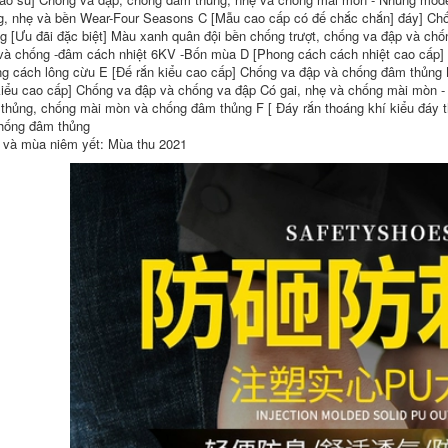
g, nhẹ và bền Wear-Four Seasons C [Mẫu cao cấp có đế chắc chắn] đáy] C
g [Ưu đãi đặc biệt] Màu xanh quân đội bền chống trượt, chống va đập và c
và chống -đâm cách nhiệt 6KV -Bốn mùa D [Phong cách cách nhiệt cao cấp]
g cách lông cừu E [Đế rắn kiểu cao cấp] Chống va đập và chống đâm thủn
kiểu cao cấp] Chống va đập và chống va đập Có gai, nhẹ và chống mài mòn - 
Ủng chống hóa chất
Ủng bảo hộ chống
thủng, chống mài mòn và chống đâm thủng F [ Đáy rắn thoáng khí kiểu đáy 
chống axit và kiềm
hóa chất Lakeland
hống đâm thủng
Ủng bảo hộ cao ủng
Giày chống nước
và mùa niêm yết: Mùa thu 2021
nước Ủng chống
axit và kiềm Ủng
dầu chống mài mòn
chống hóa chất
chống trượt chống
Giày bảo hộ lao
ăn mòn bảo hiểm
động đế chống trượt
lao động giày nước
Ủng công nghiệp
giày đi mưa ủng đi
ủng mũi thép
mưa giày ủng cao
su
728,000
640,000
Giày bảo hộ lao
động chống thấm
Ủng bảo hộ Jihua
nước có ống giữa
chống trượt chống
thoáng khí cho nam
mài mòn ống giữa
Giày bảo hộ lao
cao su đi mưa
động bằng cao su
chống gió và chống
chống trượt mũi
thấm nước có thể
thép chống va đập
điều chỉnh cho nam
cho người lớn Ủng
và nữ giày câu cá có
đi mưa cho công
khuyết điểm nhẹ
việc bên ngoài giày
ủng bảo hộ cao cấp
ủng cao su