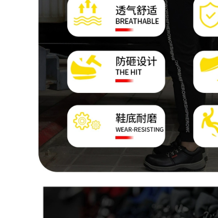
Giày bảo hộ lao
750,000
động nam mũi thép
Ủng đi mưa thời
bản to chống đâm
trang chống thấm
chống trơn trượt
nước giày an toàn
giày bảo hộ lao
mũi thép chống đập
động công trường
ống giữa bảo hiểm
công trường hàng
lao động nam Ủng
nhập thoải mái
đi mưa giày cao su
thoáng khí giày ủng
làm việc giầy ủng
cao su
534,000
932,000
Ủng đi mưa ống
Giày bảo hộ lao
ngắn cho nam, ủng
động nam nữ đầu
đi mưa chống trượt
thép chống đập
ống ngắn cho nam,
chống đâm nhẹ đế
giày chống thấm
mềm thoáng khí
nước ống giữa cho
khử mùi thợ điện
nam cộng với vải
công việc mùa hè
nhung, giày cao su
dây thép tấm giày
dày, công trường
bảo hộ đẹp
xây dựng, giày bọc
ngoài chống mài
604,000
mòn ủng cao
260,000
Giày bảo hiểm lao
động nam nhẹ
chống va đập chống
Ủng đi mưa mũi
đâm xuyên tĩnh
thép chống đập
điện cách điện thợ
chống đâm giày
điện cũ bảo hiểm