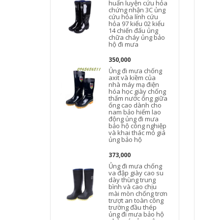
huấn luyện cứu hỏa
chứng nhận 3C ủng
cứu hỏa lính cứu
hỏa 97 kiểu 02 kiểu
14 chiến đấu ủng
chữa cháy ủng bảo
hộ đi mưa
350,000
Ủng đi mưa chống
axit và kiềm của
nhà máy mạ điện
hóa học giày chống
thấm nước ống giữa
ống cao dành cho
nam bảo hiểm lao
động ủng đi mưa
bảo hộ công nghiệp
và khai thác mỏ giá
ủng bảo hộ
373,000
Ủng đi mưa chống
va đập giày cao su
dày thùng trung
bình và cao chịu
mài mòn chống trơn
trượt an toàn công
trường đầu thép
ủng đi mưa bảo hộ