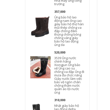
nhà máy ủng công
trường
357,000
Ủng bảo hộ lao
động nam ống cao
giày bảo hộ thợ hàn
mũi thép chống va
đập chống đâm
thủng chống bỏng
chống văng giày
bảo hộ lao động
ủng da
520,000
3539 Ủng nước
chính hãng
Xiongjun Ủng bảo
vệ Ủng cao su
chống va đập Ủng đi
mưa đa chức năng
Giày nước làm việc
bảo vệ ngón chân
chống thấm nước
quần áo lội nước
ủng
310,000
Nhặt giày bảo hộ
lao động delta