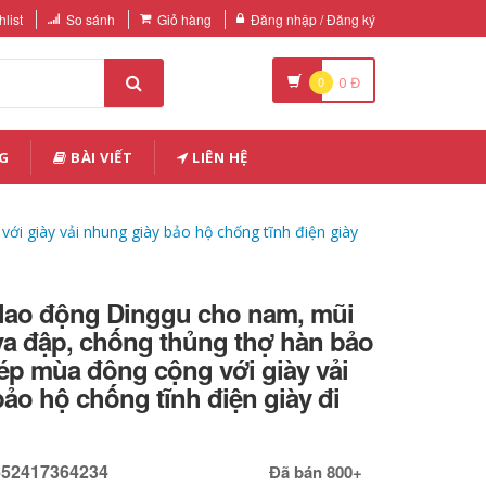
list
So sánh
Giỏ hàng
Đăng nhập / Đăng ký
0
0
Đ
G
BÀI VIẾT
LIÊN HỆ
i giày vải nhung giày bảo hộ chống tĩnh điện giày
 lao động Dinggu cho nam, mũi
va đập, chống thủng thợ hàn bảo
ép mùa đông cộng với giày vải
ảo hộ chống tĩnh điện giày đi
652417364234
Đã bán 800+