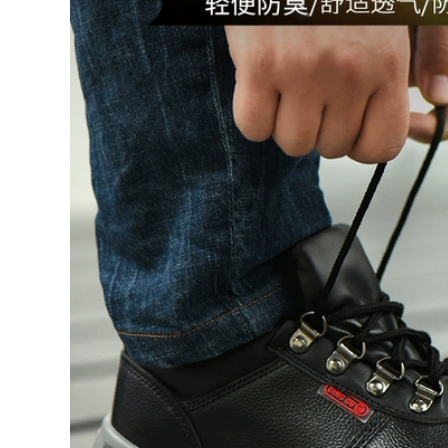
560,000
680,000
Ủng chữa cháy, giày
Quản lý mỏ cũ giày
chữa cháy, giày cao
bảo hộ lao động
su chữa cháy,
cao cấp chống đâm
training đế thép,
va chống axit chống
ủng bảo hộ chống
kiềm giày bảo hộ
đâm thủng, 97 kiểu,
lao động nhẹ giày
02 kiểu, 14 kiểu ủng
cao cổ giày bông
cao
đầu bếp ủng công
trường
483,000
724,000
Giày Đi Mưa Cực Tốt
Nam Câu Cá Giày Đi
Giày bảo hiểm lao
Mưa Takeaway Bảo
động cộng với ủng
Hiểm Lao Động
nhung mỏ dầu thợ
Nông Nghiệp Giày
hàn chống tĩnh điện
Cao Su Chống Trơn
chống đâm xuyên
Trượt Ngoài Trời
cách nhiệt ống dài
Nam giày Chống
công trường cao cấp
Thấm Nước ủng liền
chịu nhiệt độ cao
quần lội nước
ủng bảo hộ cao su
641,000
880,000
Ủng đi mưa nam
Ủng đi mưa giày
ống giữa mùa thu
nước ngoại thương
đông chống trượt
xuất khẩu sang
chống thấm nước
Nhật Bản cao su
giày cao su thời
chịu mài mòn chống