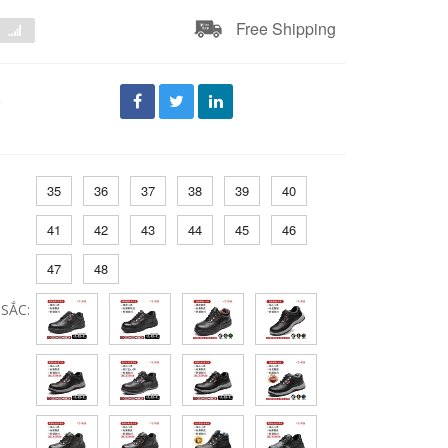
Free Shipping
đ
35
36
37
38
39
40
41
42
43
44
45
46
47
48
SẮC: