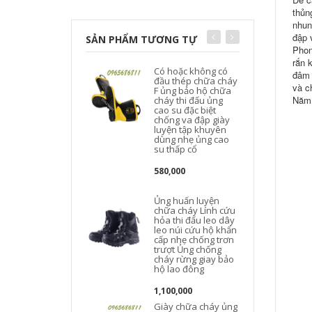
thủn
nhun
đập 
SẢN PHẨM TƯƠNG TỰ
Phon
rắn 
Có hoặc không có
đâm 
đầu thép chữa cháy
và c
F ủng bảo hộ chữa
Năm 
cháy thi đấu ủng
cao su đặc biệt
chống va đập giày
luyện tập khuyên
dùng nhẹ ủng cao
su thấp cổ
580,000
Ủng huấn luyện
chữa cháy Lính cứu
hỏa thi đấu leo ​​dây
leo núi cứu hộ khẩn
cấp nhẹ chống trơn
trượt Ủng chống
cháy rừng giay bảo
hộ lao đông
1,100,000
Giày chữa cháy ủng