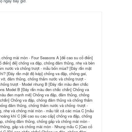
họ ngay bây giờ.
à chống mài mòn - Four Seasons A [đế cao su cổ điển]
 điển] đế] chống va đập, chống đâm thủng, nhẹ và bền
ấm nước và chống trượt - mẫu bốn mùa? [Đáy rắn mật
hí? [Đáy rắn mật độ kép] chống va đập, chống gai,
 vỡ, đâm thủng, chống thấm nước và chống trượt -
chống trượt - Model nhung B [Đáy rắn màu đen chắc
sons Model B [Đáy rắn màu đen chắc chắn] Chống va
n màu đen mạnh mẽ] Chống va đập, đâm thủng, chống
c chắn] Chống va đập, chống đâm thủng và chống thấm
hống đâm thủng, chống thấm nước và chống -trượt -
, nhẹ và chống mài mòn - mẫu tất cả các mùa C [mẫu
hoáng khí C [đế cao su cao cấp] chống va đập, chống
ập, chống đâm thủng, chống gấp và chống mài mòn -
 thủng, gấp và chống mài mòn - Nhung mẫu C [Cao cổ
el C [Đế cao chắc chắn] Chống va đập, chống đâm