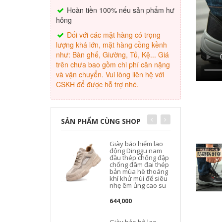
Hoàn tiền 100% nếu sản phẩm hư
hỏng
Đối với các mặt hàng có trọng
lượng khá lớn, mặt hàng cồng kềnh
như: Bàn ghế, Giường, Tủ, Kệ... Giá
trên chưa bao gồm chi phí cân nặng
và vận chuyển. Vui lòng liên hệ với
CSKH để được hỗ trợ nhé.
SẢN PHẨM CÙNG SHOP
Giày bảo hiểm lao
động Dinggu nam
đầu thép chống đập
chống đâm đai thép
bản mùa hè thoáng
khí khử mùi đế siêu
nhẹ êm ủng cao su
644,000