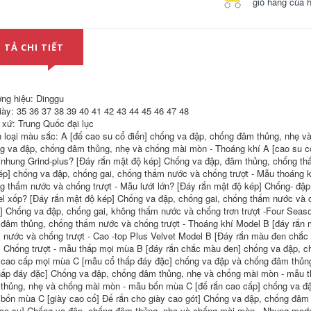
giỏ hàng của 
thép tấm thép mũi
mua ủng bảo hộ
giày công sở cách
Giày bảo hộ lao
nhiệt nhẹ nam giày
động Dinggu len
đi công trường giày
nhung cao cấp nam
bảo hộ lao đông
chống va đập và
 TẢ CHI TIẾT
jogger
chống đâm thủng
tấm thép cũ làm việc
mũi thép giày cotton
644,000
mùa đông giày
phòng sạch mũi
ng hiệu: Dinggu
thép giày bảo hộ
Giày bảo hộ lao
iày: 35 36 37 38 39 40 41 42 43 44 45 46 47 48
chống đinh
động Dinggu nam
 xứ: Trung Quốc đại lục
chống va đập chống
 loại màu sắc: A [đế cao su cổ điển] chống va đập, chống đâm thủng, nhẹ v
đâm thủng giữa cao
644,000
cấp hàng đầu giày
g va đập, chống đâm thủng, nhẹ và chống mài mòn - Thoáng khí A [cao su cổ
cotton mùa đông
nhung Grind-plus? [Đáy rắn mật độ kép] Chống va đập, đâm thủng, chống th
mũi thép nhẹ với
Giày bảo hộ lao
ép] chống va đập, chống gai, chống thấm nước và chống trượt - Mẫu thoáng k
thép tấm làm việc
động Dinggu nam
giay da bao ho giày
mũi thép chống va
g thấm nước và chống trượt - Mẫu lưới lớn? [Đáy rắn mật độ kép] Chống- đập
đế thép
đập, chống đâm
l xốp? [Đáy rắn mật độ kép] Chống va đập, chống gai, chống thấm nước và 
thủng nhẹ, đế mềm,
] Chống va đập, chống gai, không thấm nước và chống trơn trượt -Four Sea
đi làm an toàn, chất
604,000
 đâm thủng, chống thấm nước và chống trượt - Thoáng khí Model B [đáy rắ
liệu nhung cao cấp
mùa đông giày bảo
 nước và chống trượt - Cao -top Plus Velvet Model B [Đáy rắn màu đen chắ
hộ kiểu thể thao
 Chống trượt - mẫu thấp mọi mùa B [đáy rắn chắc màu đen] chống va đập, c
giày chống đinh thể
cao cấp mọi mùa C [mẫu cổ thấp đáy đặc] chống va đập và chống đâm thủng
thao
hấp đáy đặc] Chống va đập, chống đâm thủng, nhẹ và chống mài mòn - mẫu t
556,000
thủng, nhẹ và chống mài mòn - mẫu bốn mùa C [đế rắn cao cấp] chống va đ
bốn mùa C [giày cao cổ] Đế rắn cho giày cao gót] Chống va đập, chống đâm
ao su] Chống va đập, chống đâm thủng, nhẹ và chống mài mòn - Nhung mod