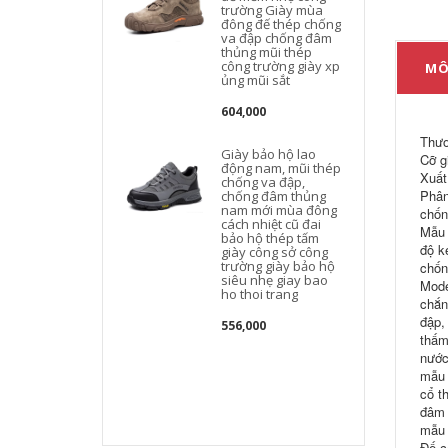
trường Giày mùa
đông đế thép chống
va đập chống đâm
thủng mũi thép
công trường giày xp
MÔ
ủng mũi sắt
604,000
Thươ
Giày bảo hộ lao
Cỡ g
động nam, mũi thép
Xuất
chống va đập,
Phân
chống đâm thủng
nam mới mùa đông
chốn
cách nhiệt cũ đai
Mẫu 
bảo hộ thép tấm
độ k
giày công sở công
trường giày bảo hộ
chốn
siêu nhẹ giay bao
Mode
ho thoi trang
chắn
đập,
556,000
thấm
nước
mẫu 
cổ t
đâm 
mẫu 
Đế c