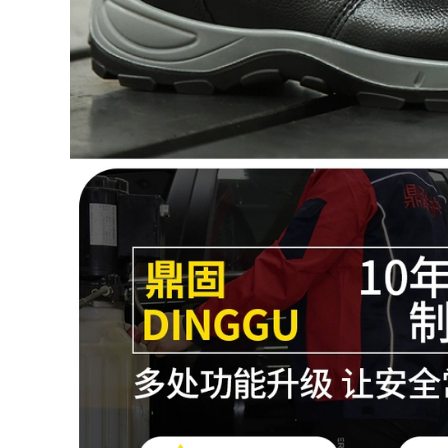
trang ủng nước giày
nước giày bảo hộ
bọc ngoài rửa xe
lao động giày đi
giày câu cá giày đi
mưa giày câu cá trụ
mưa nam quần ủng
cao độ bám chắc
bảo hộ
ủng bảo hộ
350,000
520,000
Giày đi mưa mùa
Shield king da bò
xuân và mùa hè
giày bảo hiểm lao
cho nam Ủng đi
động nam nữ chống
nước chống trượt
đập mũi thép chống
chống nước cho
đâm có lỗ thoáng
nam Ủng đi mưa
khí an toàn lao
câu cá ống cao cho
động công trường
nam giày đi nước
giày giay bảo hộ lao
Ủng cao su nữ giày
động
cao su cấy ghép
ủng bảo hộ chống
696,000
nước
Bảo hiểm lao động
chắc chắn giày nam
604,000
chống va đập mũi
Ủng đi mưa ngoại
thép chống đâm
thương đinh thép
giày bảo hiểm lao
đáy câu cá Ủng đi
động nam công
mưa đặc biệt nam
trường xây dựng
ống giữa thu đông
cách nhiệt giày bảo
cao su chống trượt
hộ lao động nữ thợ
giày câu cá đá giày
điện giầy bao hộ
chống thấm nước
ủng nhựa
912,000