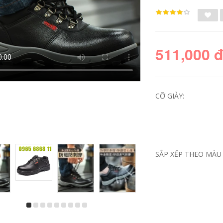
511,000 
CỠ GIÀY:
Giày bảo hộ lao
Giày bảo hộ lao
động Dinggu nam
động Dinggu nam
SẮP XẾP THEO MÀU 
chống va đập chống
chống va đập,
đâm thủng, giày đế
chống đâm thủng,
thép khu vực làm
đế mềm nhẹ, mùa
việc mũi thép mềm,
đông plus nhung,
giày vải cotton mùa
thép tấm, mũi thép
đông giày ủng bảo
công trường ủng
hộ giày k2 hàn quốc
mũi thép giay lao
dong
556,000
556,000