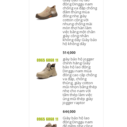
Giày bảo hộ lao
động Dinggu nam
chống va đập chống
đâm thủng mùa
đông nhẹ giày
cotton cộng với
nhung chống mài
mòn thợ hàn làm
việc bằng một chân
giày công nhân
không dây Giày bảo
hộ không dây
514,000
giày bảo hộ jogger
chính hãng Giày
bảo hộ lao động
Dinggu nam mùa
đông cao cấp chống
va đập, chống
thủng, giày cotton
mũi nhọn bằng thép
nhẹ cho nam với
tấm thép làm việc
ủng mũi thép giày
jogger raptor
644,000
Giày bảo hộ lao
động Dinggu nam
đế mềm nhẹ công