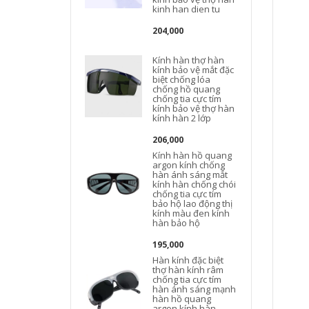
kinh han dien tu
204,000
Kính hàn thợ hàn
kính bảo vệ mắt đặc
biệt chống lóa
chống hồ quang
chống tia cực tím
kính bảo vệ thợ hàn
kính hàn 2 lớp
206,000
Kính hàn hồ quang
argon kính chống
hàn ánh sáng mắt
kính hàn chống chói
chống tia cực tím
bảo hộ lao động thị
kính màu đen kính
hàn bảo hộ
195,000
Hàn kính đặc biệt
thợ hàn kính râm
chống tia cực tím
hàn ánh sáng mạnh
hàn hồ quang
argon kính hàn