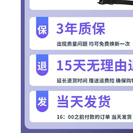
kính mát kính kính
hàn bảo hộ
199,000
194,000
Kính bảo hộ thợ hàn
chuyên dụng hàn
Kính bảo hộ thợ hàn
kính chống lóa
chuyên dụng hàn
chống cận mắt kính
kính chống lóa
mài cắt kính râm
chống bức xạ mắt
kính hàn tự động
kính mài cắt kính
râm kính hàn hai
214,000
lớp
Tự động làm mờ
kính hàn thợ hàn
194,000
kính bảo vệ đặc biệt
Kính hàn thợ hàn
hàn hàn hồ quang
kính mát đặc biệt
argon chống lóa
phẳng ánh sáng đốt
kính chống mắt kính
hàn mặt nạ bảo vệ
hàn tig
chống bức xạ tia cực
tím chống ánh sáng
305,000
xanh người mẫu
Kính hàn mới kính
nam kính hàn hồ
thợ hàn kính đặc
quang
biệt chống tia cực
tím chống lóa chống
195,000
ánh sáng hồ quang
Kính bảo hộ thợ hàn
argon kính bảo vệ
chuyên dụng hàn
các loại kính hàn
kính chống lóa
chống bức xạ mắt