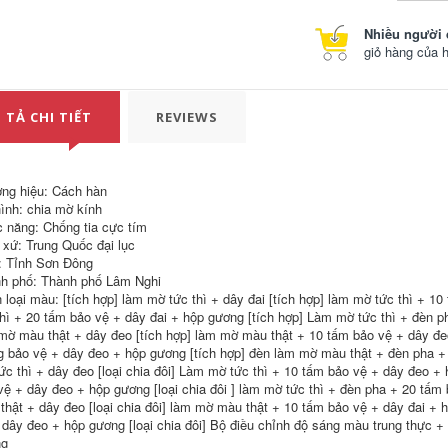
hàn cầm tay giấy
toàn với đôi quạt
thép đỏ mũ hàn hai
điều hòa không khí
Nhiều người 
đảm bảo đốt cháy
mùa hè làm mát
hàn hồ quang
công trường xây
giỏ hàng của 
argon bảo vệ toàn
dựng không có
mặt mũ thợ hàn
nguồn năng lượng
chống nung mặt nạ
mặt trời thay thế pin
bảo hộ thợ hàn chế
mũ bảo hộ trùm đầu
 TẢ CHI TIẾT
REVIEWS
mặt nạ hàn
mũ bảo hiểm công
trường
202,000
439,000
giá mũ hàn điện tử
Mặt nạ hàn đặc biệt
ng hiệu: Cách hàn
của thợ hàn nắp
ình: chia mờ kính
bảo vệ nắp hàn tự
 năng: Chống tia cực tím
động làm mờ ánh
 xứ: Trung Quốc đại lục
sáng toàn mặt hàn
hồ quang argon gắn
: Tỉnh Sơn Đông
trên đầu mũ hàn đội
h phố: Thành phố Lâm Nghi
đầu giá mặt nạ hàn
 loại màu: [tích hợp] làm mờ tức thì + dây đai [tích hợp] làm mờ tức thì + 1
thì + 20 tấm bảo vệ + dây đai + hộp gương [tích hợp] Làm mờ tức thì + đèn p
320,000
mờ màu thật + dây đeo [tích hợp] làm mờ màu thật + 10 tấm bảo vệ + dây đe
mũ hàn điện tử Tự
 bảo vệ + dây đeo + hộp gương [tích hợp] đèn làm mờ màu thật + đèn pha + 
động làm tối tấm
chắn hàn mặt máy
ức thì + dây đeo [loại chia đôi] Làm mờ tức thì + 10 tấm bảo vệ + dây đeo + 
hàn mũ hàn gắn
vệ + dây đeo + hộp gương [loại chia đôi ] làm mờ tức thì + đèn pha + 20 tấm 
trên đầu mặt nạ hàn
thật + dây đeo [loại chia đôi] làm mờ màu thật + 10 tấm bảo vệ + dây đai + 
hồ quang argon
 dây đeo + hộp gương [loại chia đôi] Bộ điều chỉnh độ sáng màu trung thực +
bảo vệ mặt mặt nạ
hàn cảm biến điện
ng