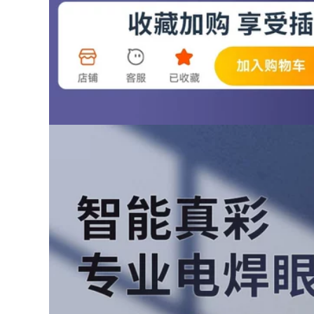
217,000
kính mài cắt kính
Kính hàn kính bảo
râm kính hàn điện
hộ đặc biệt của thợ
ử loại nào tốt
hàn kính chống lóa
hàn chống thủng
189,000
bảo vệ thứ hai kính
Kính bảo hiểm lao
râm hàn hàn hồ
động chống văng
quang argon kính
chống gió cát chống
bảo vệ mắt khi hàn
sương mù mài bảo
vệ mắt kính bảo vệ
277,000
chống sương mù
Màu thật hàn mặt
chống bụi nam nữ
nạ bảo vệ tự động
thoáng khí kính hàn
làm mờ đầu đeo
điện tử
toàn mặt ánh sáng
hàn hồ quang
185,000
argon kính đặc biệt
Kính bảo hiểm lao
nắp hàn mũ hàn tự
động kính bảo hộ
động
đánh bóng chống
văng chống gió cát
435,000
chống bụi công
Mặt nạ bảo hộ hàn
nghiệp chống
tự động, mặt nạ nhẹ,
sương mù trong
kính chuyên dụng
suốt nam nữ đi xe
cho thợ hàn hồ
kính bảo hộ cho
quang argon, mũ
người cận
hàn mặt nạ hàn xỉ
185,000
590,000
Bạn hàn Tianxin đốt