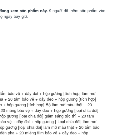
đang xem sản phẩm này.
9 người đã thêm sản phẩm vào
họ ngay bây giờ.
0 tấm bảo vệ + dây đai + hộp gương [tích hợp] làm mờ
ha + 20 tấm bảo vệ + dây đeo + hộp gương [tích hợp]
o + hộp gương [tích hợp] Bộ làm mờ màu thật + 20
20 màng bảo vệ + dây đeo + hộp gương [loại chia đôi]
hộp gương [loại chia đôi] giảm sáng tức thì + 20 tấm
bảo vệ + dây đai + hộp gương [ Loại chia đôi] làm mờ
hộp gương [loại chia đôi] làm mờ màu thật + 20 tấm bảo
 đèn pha + 20 miếng film bảo vệ + dây đeo + hộp