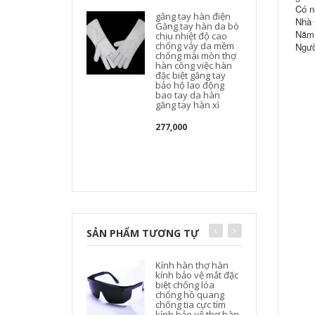
Có n
găng tay hàn điện
Nhà 
Găng tay hàn da bò
Năm 
chịu nhiệt độ cao
chống vảy da mềm
Ngườ
chống mài mòn thợ
hàn công việc hàn
đặc biệt găng tay
bảo hộ lao động
bao tay da hàn
găng tay hàn xì
277,000
SẢN PHẨM TƯƠNG TỰ
Kính hàn thợ hàn
kính bảo vệ mắt đặc
biệt chống lóa
chống hồ quang
chống tia cực tím
kính bảo vệ thợ hàn