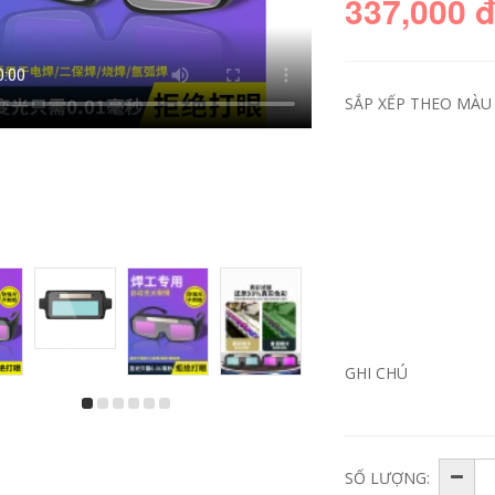
337,000 
SẮP XẾP THEO MÀU 
Da Bò Thật Găng
Hàn kéo dài 60cm
Tay Hàn Chống
găng tay hàn da bò
Bỏng Máy Hàn Vải
nhiệt độ cao chống
Bố Đặc Biệt Mềm
bỏng mềm bảo hiểm
Chịu Mài Mòn Dày
lao động chống mài
Bảo Hiểm Lao Động
mòn thợ hàn hàn
Chịu Nhiệt Độ Cao
mùa đông bao tay
GHI CHÚ
Hàn Ngắn bao tay
hàn tig bao tay hàn
hàn chịu nhiệt găng
tig
tay hàn điện
360,000
208,000
Tiêu chuẩn quốc gia
SỐ LƯỢNG:
mat na han Mặt nạ
mũ bảo hiểm an