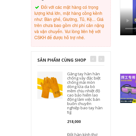
Đối với các mặt hàng có trọng
lượng khá lớn, mặt hàng cồng kềnh
như: Bàn ghế, Giường, Tủ, Kệ... Giá
trên chưa bao gồm chi phí cân nặng
và vận chuyển. Vui lòng liên hệ với
CSKH để được hỗ trợ nhé.
SẢN PHẨM CÙNG SHOP
Găng tay hàn hàn
chống vảy đặc biệt
chống mài mòn
dòng lửa da bò
mềm chịu nhiệt độ
cao bảo hiểm lao
động làm việc bán
buôn chuyên
nghiệp bao tay hàn
tig
218,000
Đốt hàn kính thợ