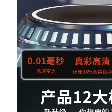
hàn
Kính hàn kính bảo
hộ đặc biệt của thợ
310,000
hàn kính chống lóa
hàn chống thủng
bảo vệ thứ hai kính
râm hàn hàn hồ
quang argon kính
hàn điện tử r100
277,000