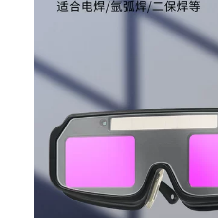
Mặt nạ hàn quang
kính hàn thợ hàn
điện biến thiên
kính râm đặc biệt
hoàn toàn tự động
chống tia cực tím
với mũ bảo hiểm
thứ hai bảo vệ hàn
gắn trên đầu điều
chống lóa chống
chỉnh bảo vệ mắt
bảo vệ mắt kính hàn
nướng mặt đốt hồ
hai lớp
quang argon thợ
máy đặc biệt mũ
199,000
hàn tig
Kính hàn thợ hàn
kính chống tia cực
507,000
tím chuyên dụng
Mặt nạ hàn mờ
kính hàn kính bảo
hoàn toàn tự động
hộ lao động kính
bảo vệ mặt chống
bảo hộ lao động
nướng gắn trên đầu
kính bảo hộ hàn
bảo vệ mặt thợ hàn
điện
ống kính nắp hàn
đặc biệt mặt nạ hàn
203,000
cao cấp
Mặt nạ bảo vệ hàn
tự động làm tối màu
282,000
máy hàn hồ quang
argon nhẹ gắn trên
đầu mặt nạ kính đặc
Mặt nạ hàn gắn trên
biệt mũ bảo hiểm
đầu bảo vệ toàn bộ
hàn mới kính hàn
khuôn mặt thợ hàn
điện tử thông minh
mũ hàn mặt nạ hàn
hồ quang argon
345,000
kính bảo vệ thứ hai
hàn hàn mặt nạ thợ