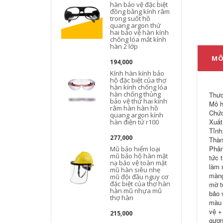
hàn bảo vệ đặc biệt
đồng bằng kính râm
trong suốt hồ
quang argon thứ
hai bảo vệ hàn kính
chống lóa mắt kính
hàn 2 lớp
MÔ
194,000
Kính hàn kính bảo
hộ đặc biệt của thợ
hàn kính chống lóa
hàn chống thủng
Thươ
bảo vệ thứ hai kính
Mô h
râm hàn hàn hồ
Chức
quang argon kính
Xuất
hàn điện tử r100
Tỉnh
277,000
Thàn
Phân
Mũ bảo hiểm loại
mũ bảo hộ hàn mặt
tức 
nạ bảo vệ toàn mặt
làm 
mũ hàn siêu nhẹ
màng
mũ đội đầu nguy cơ
đặc biệt của thợ hàn
mờ t
hàn mũ nhựa mũ
bảo 
thợ hàn
màu 
vệ +
215,000
gươ