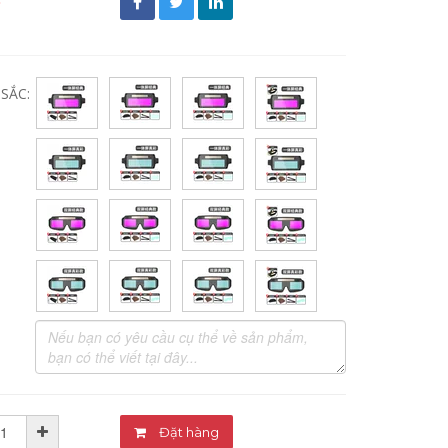
đ
SẮC:
Đặt hàng