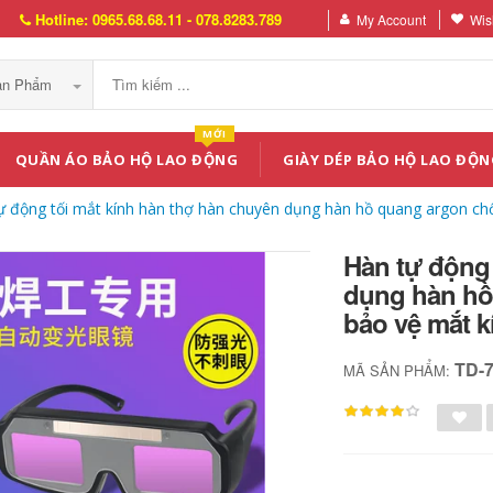
Hotline: 0965.68.68.11 - 078.8283.789
My Account
Wish
Sản Phẩm
MỚI
QUẦN ÁO BẢO HỘ LAO ĐỘNG
GIÀY DÉP BẢO HỘ LAO ĐỘN
ự động tối mắt kính hàn thợ hàn chuyên dụng hàn hồ quang argon chố
Hàn tự động 
dụng hàn hồ
bảo vệ mắt k
TD-
MÃ SẢN PHẨM: