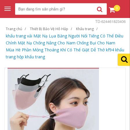
0
Toggle
navigation
TD-624461823406
Trang chủ
Thiết Bị Bảo Vệ Hô Hấp
Khẩu trang
khẩu trang vải Mặt Nạ Lụa Băng Người Nổi Tiếng Có Thể Điều
Chỉnh Mặt Nạ Chống Nắng Cho Nam Chống Bụi Cho Nam
Mùa Hè Phần Mỏng Thoáng Khí Có Thể Giặt Dễ Thở kf94 khẩu
trang hộp khẩu trang