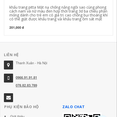
khẩu trang pitta Mặt nạ chống nắng ngôi sao cùng phong
Mặ
cách nam và nữ màu đen hợp thời trang 3d ba chiều phần
fo
mỏng dành cho trẻ em có giá trị cao chống bụi thoáng khí
si
có thể giặt được khẩu trang vải khẩu trang ôm sát mặt
29
201,000 đ
LIÊN HỆ
Thanh Xuân - Hà Nội
0966.91.91.81
078.82.83.789
PHỤ KIỆN BẢO HỘ
ZALO CHAT
Giới thiệu