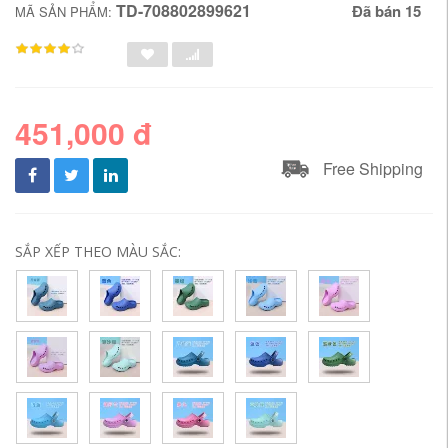
TD-708802899621
Đã bán 15
MÃ SẢN PHẨM:
451,000 đ
Free Shipping
SẮP XẾP THEO MÀU SẮC: