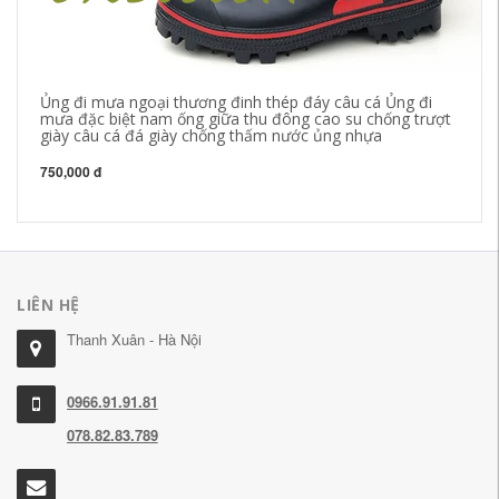
Ủng đi mưa ngoại thương đinh thép đáy câu cá Ủng đi
Gi
mưa đặc biệt nam ống giữa thu đông cao su chống trượt
ch
giày câu cá đá giày chống thấm nước ủng nhựa
ca
gh
750,000 đ
60
LIÊN HỆ
Thanh Xuân - Hà Nội
0966.91.91.81
078.82.83.789