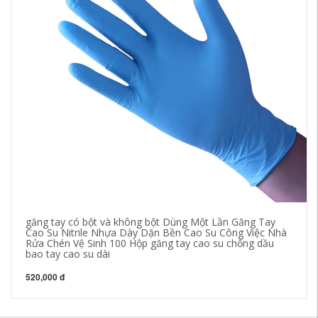
găng tay có bột và không bột Dùng Một Lần Găng Tay
Gă
Cao Su Nitrile Nhựa Dày Dặn Bền Cao Su Công Việc Nhà
ch
Rửa Chén Vệ Sinh 100 Hộp găng tay cao su chống dầu
5 
bao tay cao su dài
29
520,000 đ