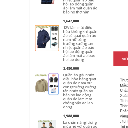
nhiệt quần áo bảo
hộ lao động quần
áo làm mát quần áo
bảo hộ thợ hàn
1,642,000
12V làm mát điều
hòa không khí quần
áo có quạt quần áo
nam nữ công
trường xưởng tản
nhiệt quần áo bảo
hộ lao động quần
áo làm mát ao bao
MÔ
ho lao dong
3,480,000
Quần áo giải nhiệt
điều hòa bằng quạt
Thươ
quần áo nam nữ
Mẫu:
công trường xưởng
Chất 
tản nhiệt quần áo
bảo hộ lao động
Xuất
quần áo làm mát
Tỉnh
chống bẩn ao lao
Thàn
dong
Phân
vàng
1,988,000
, tú
Lá chắn năng lượng
Túi 
mùa hè với quần áo