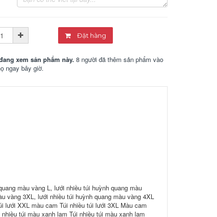
Đặt hàng
đang xem sản phẩm này.
8 người đã thêm sản phẩm vào
họ ngay bây giờ.
 quang màu vàng L, lưới nhiều túi huỳnh quang màu
àu vàng 3XL, lưới nhiều túi huỳnh quang màu vàng 4XL
 túi lưới XXL màu cam Túi nhiều túi lưới 3XL Màu cam
i nhiều túi màu xanh lam Túi nhiều túi màu xanh lam