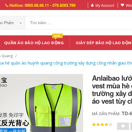
Hotline: 0965.68.68.11 - 078.8283.789
My Account
Wish
Sản Phẩm
MỚI
QUẦN ÁO BẢO HỘ LAO ĐỘNG
GIÀY DÉP BẢO HỘ LAO ĐỘN
n Quang
mùa hè quần áo huỳnh quang công trường xây dựng công nhân giao th
Anlaibao lướ
vest mùa hè
trường xây 
áo vest tùy 
TD-
MÃ SẢN PHẨM: