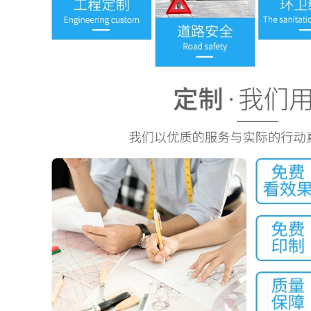
quần áo làm việc
nam dài tay phục vụ
mì ống cộng với chất
Bộ quần áo chống
béo cộng với căng
tĩnh điện có mũ trùm
tin quần áo nhà bếp
đầu quần áo làm
mùa đông quần áo
việc không bụi quần
làm việc nhà bếp
áo thanh lọc quần
đồng phục bếp
áo sạch quần áo
bảo hộ có quần
quần áo phòng thí
282,000
nghiệm áo chống
tĩnh điện
290,000