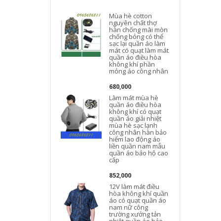
Mùa hè cotton
nguyên chất thợ
hàn chống mài mòn
chống bỏng có thể
sạc lại quần áo làm
mát có quạt làm mát
quần áo điều hòa
không khí phần
mỏng áo công nhân
680,000
Làm mát mùa hè
quần áo điều hòa
không khí có quạt
quần áo giải nhiệt
mùa hè sạc lạnh
công nhân hàn bảo
hiểm lao động áo
liền quần nam mẫu
quần áo bảo hộ cao
cấp
852,000
12V làm mát điều
hòa không khí quần
áo có quạt quần áo
nam nữ công
t
trường xưởng tản