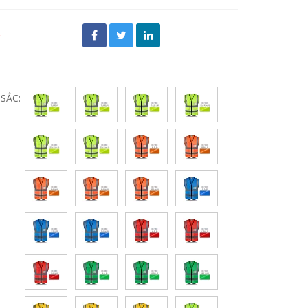
đ
SẮC: