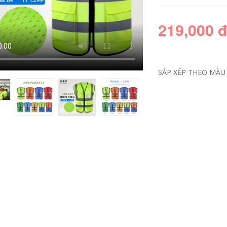
219,000 
SẮP XẾP THEO MÀU 
Áo liền quần đầu
Đầu Bếp Khách Sạn
bếp nam ngắn tay
Áo Liền Quần Ngắn
mùa hè thoáng khí
Tay Nam Phần
khách sạn lưng bếp
Mỏng Phục Vụ Bếp
nhà bếp mẫu giáo
Quần Áo Quần Áo
phục vụ nhà hàng
Thời Trang Nửa Tay
thức ăn nhanh làm
Mùa Hè Của Nữ áo
bánh quần áo mẫu
bếp
áo bếp trưởng
407,000
219,000
Đầu bếp khách sạn