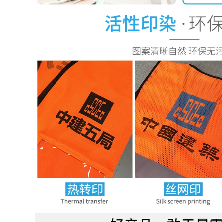
 quạt điều hòa
o lao động có
t mùa hè chống
,180.000 đ