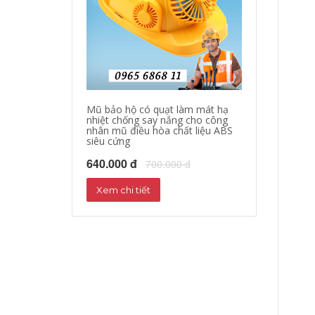
Mũ bảo hộ có quạt làm mát hạ
Quần áo bảo hộ
nhiệt chống say nắng cho công
làm mát quần á
nhân mũ điều hòa chất liệu ABS
quạt giảm nhiệ
siêu cứng
nắng
640.000 đ
1,000,000 đ
700.000 đ
1
Xem chi tiết
Xem chi tiết