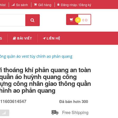
list
So sánh
Giỏ hàng
Đăng nhập / Đăng ký
0
0
Đ
G
BÀI VIẾT
LIÊN HỆ
ông quần áo vest tùy chỉnh ao phản quang
i thoáng khí phản quang an toàn
 quần áo huỳnh quang công
dựng công nhân giao thông quần
chỉnh ao phản quang
611603614547
Đã bán hơn 300
Free Shipping