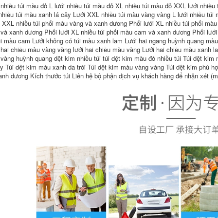
sạn nhà hàng quần
chống bụi nam nữ,
 nhiều túi màu đỏ L lưới nhiều túi màu đỏ XL nhiều túi màu đỏ XXL lưới nhiều 
áo đầu bếp nhà bếp
quần yếm chống bụi
 nhiều túi màu xanh lá cây Lưới XXL nhiều túi màu vàng vàng L lưới nhiều tú
áo bếp đẹp
chống tĩnh điện áo
 XXL nhiều túi phối màu vàng và xanh dương Phối lưới XL nhiều túi phối mà
tính điện
và xanh dương Phối lưới XL nhiều túi phối màu cam và xanh dương Phối lướ
286,000
139,000
úi màu cam Lưới không có túi màu xanh lam Lưới hai ngang huỳnh quang màu 
Căng tin đầu bếp
 hai chiều màu vàng vàng lưới hai chiều màu vàng Lưới hai chiều màu xanh la
quần áo làm việc
Quần áo chống bụi
nam ngắn tay mùa
một mảnh có giày
vàng huỳnh quang dệt kim nhiều túi túi dệt kim màu đỏ nhiều túi Túi dệt ki
hè mỏng thoáng khí
quần yếm chống
ây Túi dệt kim màu xanh da trời Túi dệt kim màu vàng vàng Túi dệt kim phù
nhà máy thực phẩm
tĩnh điện cộng với
anh dương Kích thước túi Liên hệ bộ phận dịch vụ khách hàng để nhận xét (
chế biến thực phẩm
giày quần áo bảo
nấu chín quần áo
hộ nhà máy điện tử
rau hầm cửa hàng
và giày không bụi
ăn tối đồng phục
quần áo chống bụi
nấu ăn
găng tay vải phòng
sạch
298,000
357,000
Trắng áo liền quần
đầu bếp ngắn tay
Phòng sạch quần
nam mùa hè phục
áo chống tĩnh điện
vụ West Point
quần áo không bụi
nướng bánh quần
xưởng quần áo bảo
áo size lớn dài tay
hộ lao động áo
quần áo nhà bếp
choàng xanh trắng
đồng phục áo bếp
quần áo bảo hộ
body suit một mảnh
mũ phòng sạch
435,000
chống tĩnh điện
Đầu bếp khách sạn
199,000