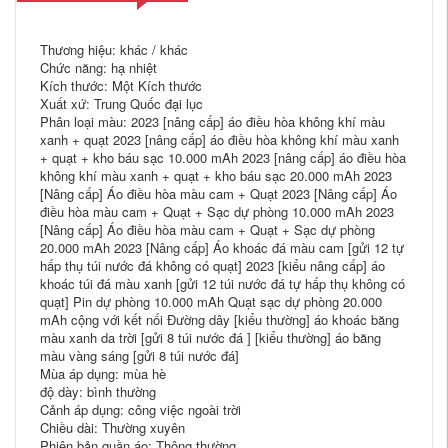
Thương hiệu: khác / khác
Chức năng: hạ nhiệt
Kích thước: Một Kích thước
Xuất xứ: Trung Quốc đại lục
Phân loại màu: 2023 [nâng cấp] áo điều hòa không khí màu
xanh + quạt 2023 [nâng cấp] áo điều hòa không khí màu xanh
+ quạt + kho báu sạc 10.000 mAh 2023 [nâng cấp] áo điều hòa
không khí màu xanh + quạt + kho báu sạc 20.000 mAh 2023
[Nâng cấp] Áo điều hòa màu cam + Quạt 2023 [Nâng cấp] Áo
điều hòa màu cam + Quạt + Sạc dự phòng 10.000 mAh 2023
[Nâng cấp] Áo điều hòa màu cam + Quạt + Sạc dự phòng
20.000 mAh 2023 [Nâng cấp] Áo khoác đá màu cam [gửi 12 tự
hấp thụ túi nước đá không có quạt] 2023 [kiểu nâng cấp] áo
khoác túi đá màu xanh [gửi 12 túi nước đá tự hấp thụ không có
quạt] Pin dự phòng 10.000 mAh Quạt sạc dự phòng 20.000
mAh cộng với kết nối Đường dây [kiểu thường] áo khoác băng
màu xanh da trời [gửi 8 túi nước đá ] [kiểu thường] áo băng
màu vàng sáng [gửi 8 túi nước đá]
Mùa áp dụng: mùa hè
độ dày: bình thường
Cảnh áp dụng: công việc ngoài trời
Chiều dài: Thường xuyên
Phiên bản quần áo: Thông thường