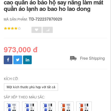
cao quần áo bảo hộ say nắng làm mát
quần áo lạnh ao bao ho lao dong
TD-722237870029
MÃ SẢN PHẨM:
973,000 đ
Free Shipping
KÍCH CỠ:
Một kích thước phù hợp với tất cả
SẮP XẾP THEO MÀU SẮC: