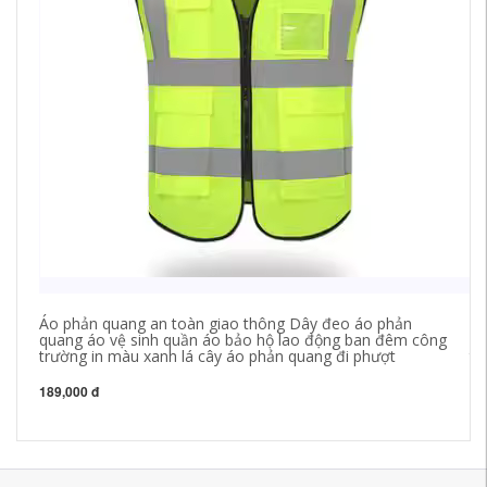
Áo phản quang an toàn giao thông Dây đeo áo phản
qu
quang áo vệ sinh quần áo bảo hộ lao động ban đêm công
kh
trường in màu xanh lá cây áo phản quang đi phượt
tĩ
bụ
189,000 đ
42