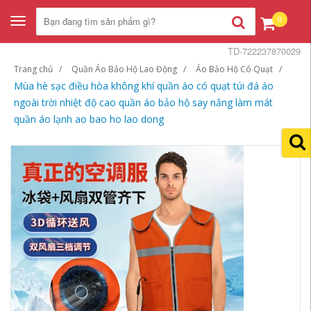
0
Toggle
navigation
TD-722237870029
Trang chủ
Quần Áo Bảo Hộ Lao Động
Áo Bảo Hộ Có Quạt
Mùa hè sạc điều hòa không khí quần áo có quạt túi đá áo
ngoài trời nhiệt độ cao quần áo bảo hộ say nắng làm mát
quần áo lạnh ao bao ho lao dong