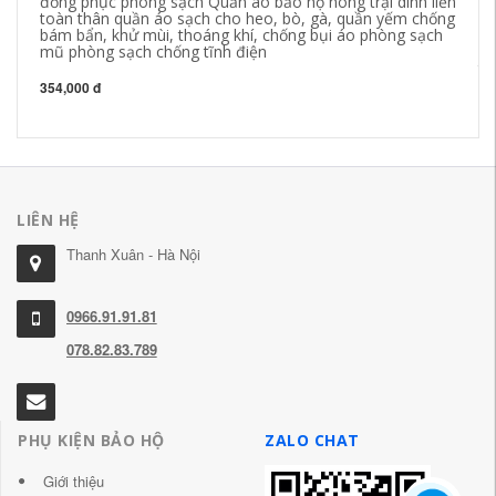
đồng phục phòng sạch Quần áo bảo hộ nông trại dính liền
qu
toàn thân quần áo sạch cho heo, bò, gà, quần yếm chống
ch
bám bẩn, khử mùi, thoáng khí, chống bụi áo phòng sạch
kh
mũ phòng sạch chống tĩnh điện
ng
th
354,000 đ
27
LIÊN HỆ
Thanh Xuân - Hà Nội
0966.91.91.81
078.82.83.789
PHỤ KIỆN BẢO HỘ
ZALO CHAT
Giới thiệu