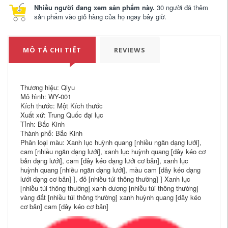
Nhiều người đang xem sản phẩm này.
30 người đã thêm
sản phẩm vào giỏ hàng của họ ngay bây giờ.
MÔ TẢ CHI TIẾT
REVIEWS
Thương hiệu: Qiyu
Mô hình: WY-001
Kích thước: Một Kích thước
Xuất xứ: Trung Quốc đại lục
Tỉnh: Bắc Kinh
Thành phố: Bắc Kinh
Phân loại màu: Xanh lục huỳnh quang [nhiều ngăn dạng lưới],
cam [nhiều ngăn dạng lưới], xanh lục huỳnh quang [dây kéo cơ
bản dạng lưới], cam [dây kéo dạng lưới cơ bản], xanh lục
huỳnh quang [nhiều ngăn dạng lưới], màu cam [dây kéo dạng
lưới dạng cơ bản] ], đỏ [nhiều túi thông thường] ] Xanh lục
[nhiều túi thông thường] xanh dương [nhiều túi thông thường]
vàng đất [nhiều túi thông thường] xanh huỳnh quang [dây kéo
cơ bản] cam [dây kéo cơ bản]