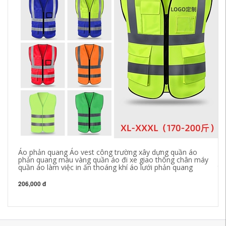
Áo phản quang Áo vest công trường xây dựng quần áo
Áo
phản quang màu vàng quần áo đi xe giao thông chân máy
qu
quần áo làm việc in ấn thoáng khí áo lưới phản quang
th
qu
206,000 đ
21