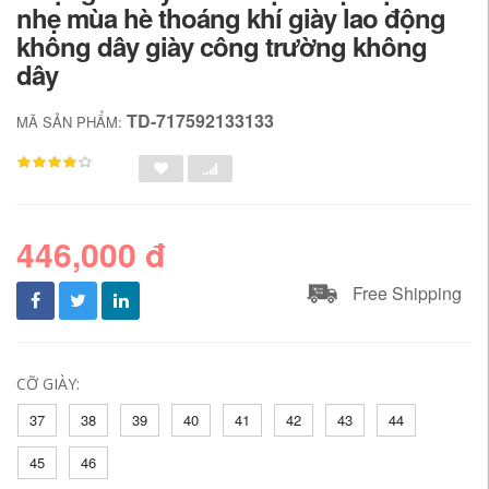
nhẹ mùa hè thoáng khí giày lao động
không dây giày công trường không
dây
TD-717592133133
MÃ SẢN PHẨM:
446,000 đ
Free Shipping
CỠ GIÀY:
37
38
39
40
41
42
43
44
45
46