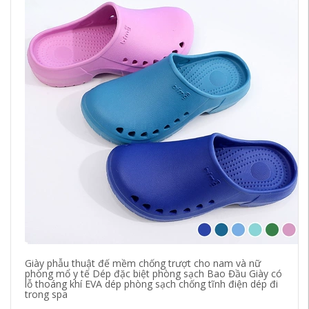
Giày phẫu thuật đế mềm chống trượt cho nam và nữ
Gi
phòng mổ y tế Dép đặc biệt phòng sạch Bao Đầu Giày có
ng
lỗ thoáng khí EVA dép phòng sạch chống tĩnh điện dép đi
EV
trong spa
45