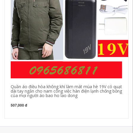
Quần áo điều hòa không khí làm mát mùa hè 19V có quạt
qu
dài tay ngắn cho nam công việc hàn điện lạnh chống bỏng
kh
của mọi người áo bao ho lao dong
tĩ
bụ
507,000 đ
42