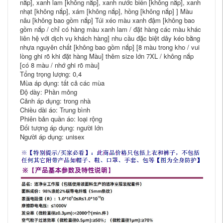
nắp], xanh lam [không nắp], xanh nước biển [không nắp], xanh
nhạt [không nắp], xám [không nắp], hồng [không nắp] ] Màu
nâu [không bao gồm nắp] Túi xéo màu xanh đậm [không bao
gồm nắp / chỉ có hàng màu xanh lam / đặt hàng các màu khác
liên hệ với dịch vụ khách hàng] nhu cầu đặc biệt dây kéo bằng
nhựa nguyên chất [không bao gồm nắp] [8 màu trong kho / vui
lòng ghi rõ khi đặt hàng Màu] thêm size lớn 7XL / không nắp
[có 8 màu / nhớ ghi rõ màu]
Tổng trọng lượng: 0,4
Mùa áp dụng: tất cả các mùa
Độ dày: Phần mỏng
Cảnh áp dụng: trong nhà
Chiều dài áo: Trung bình
Phiên bản quần áo: loại rộng
Đối tượng áp dụng: người lớn
Người áp dụng: unisex