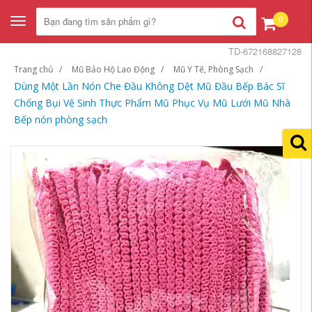
0
Toggle
navigation
TD-672168827128
Trang chủ
Mũ Bảo Hộ Lao Động
Mũ Y Tế, Phòng Sạch
Dùng Một Lần Nón Che Đầu Không Dệt Mũ Đầu Bếp Bác Sĩ
Chống Bụi Vệ Sinh Thực Phẩm Mũ Phục Vụ Mũ Lưới Mũ Nhà
Bếp nón phòng sạch