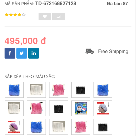
TD-672168827128
Đã bán 87
MÃ SẢN PHẨM:
495,000 đ
Free Shipping
SẮP XẾP THEO MÀU SẮC: