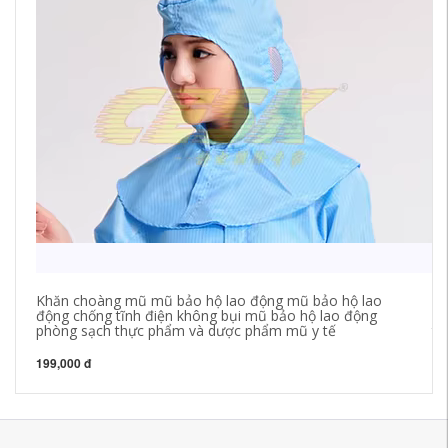
Khăn choàng mũ mũ bảo hộ lao động mũ bảo hộ lao
mũ
động chống tĩnh điện không bụi mũ bảo hộ lao động
nắ
phòng sạch thực phẩm và dược phẩm mũ y tế
tí
199,000 đ
35