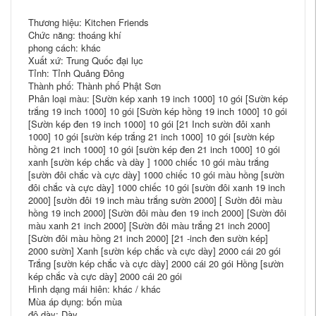
Thương hiệu: Kitchen Friends
Chức năng: thoáng khí
phong cách: khác
Xuất xứ: Trung Quốc đại lục
Tỉnh: Tỉnh Quảng Đông
Thành phố: Thành phố Phật Sơn
Phân loại màu: [Sườn kép xanh 19 inch 1000] 10 gói [Sườn kép
trắng 19 inch 1000] 10 gói [Sườn kép hồng 19 inch 1000] 10 gói
[Sườn kép đen 19 inch 1000] 10 gói [21 Inch sườn đôi xanh
1000] 10 gói [sườn kép trắng 21 inch 1000] 10 gói [sườn kép
hồng 21 inch 1000] 10 gói [sườn kép đen 21 inch 1000] 10 gói
xanh [sườn kép chắc và dày ] 1000 chiếc 10 gói màu trắng
[sườn đôi chắc và cực dày] 1000 chiếc 10 gói màu hồng [sườn
đôi chắc và cực dày] 1000 chiếc 10 gói [sườn đôi xanh 19 inch
2000] [sườn đôi 19 inch màu trắng sườn 2000] [ Sườn đôi màu
hồng 19 inch 2000] [Sườn đôi màu đen 19 inch 2000] [Sườn đôi
màu xanh 21 inch 2000] [Sườn đôi màu trắng 21 inch 2000]
[Sườn đôi màu hồng 21 inch 2000] [21 -inch đen sườn kép]
2000 sườn] Xanh [sườn kép chắc và cực dày] 2000 cái 20 gói
Trắng [sườn kép chắc và cực dày] 2000 cái 20 gói Hồng [sườn
kép chắc và cực dày] 2000 cái 20 gói
Hình dạng mái hiên: khác / khác
Mùa áp dụng: bốn mùa
độ dày: Dày