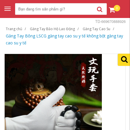
0
Toggle
navigation
TD-669670888926
Trang chủ
Găng Tay Bảo Hộ Lao Động
Găng Tay Cao Su
Găng Tay Bông LSCG găng tay cao su y tế không bột găng tay
cao su y tế