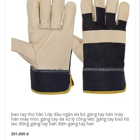
bao tay thợ hàn Lớp đầu ngắn da bò găng tay hàn máy
10
hàn máy móc găng tay da xử lý công việc găng tay bảo hộ
ph
lao động găng tay hàn điện gang tay han
gă
201,000 đ
19