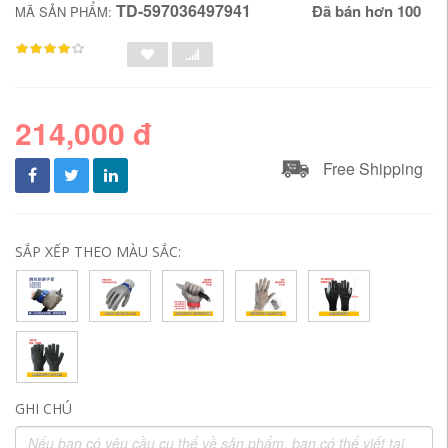
TD-597036497941
Đã bán hơn 100
MÃ SẢN PHẨM:
214,000 đ
Free Shipping
SẮP XẾP THEO MÀU SẮC:
GHI CHÚ