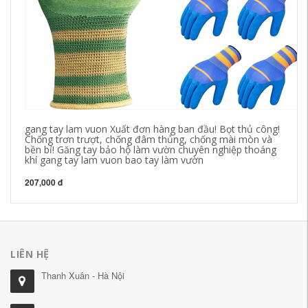
gang tay lam vuon Xuất đơn hàng ban đầu! Bọt thủ công!
Gă
Chống trơn trượt, chống đâm thủng, chống mài mòn và
là
bền bỉ! Găng tay bảo hộ làm vườn chuyên nghiệp thoáng
mạ
khí gang tay lam vuon bao tay làm vườn
v
207,000 đ
26
LIÊN HỆ
Thanh Xuân - Hà Nội