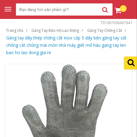
0
Toggle
navigation
TD-597036497941
Trang chủ
Găng Tay Bảo Hộ Lao Động
Găng Tay Chống Cắt
Găng tay dây thép chống cắt inox cấp 5 dây bện găng tay sắt
chống cắt chống mài mòn nhà máy giết mổ hàu gang tay len
bao ho lao dong gia re