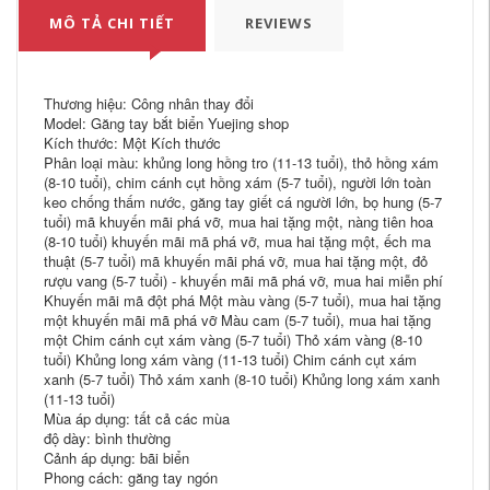
MÔ TẢ CHI TIẾT
REVIEWS
Thương hiệu: Công nhân thay đổi
Model: Găng tay bắt biển Yuejing shop
Kích thước: Một Kích thước
Phân loại màu: khủng long hồng tro (11-13 tuổi), thỏ hồng xám
(8-10 tuổi), chim cánh cụt hồng xám (5-7 tuổi), người lớn toàn
keo chống thấm nước, găng tay giết cá người lớn, bọ hung (5-7
tuổi) mã khuyến mãi phá vỡ, mua hai tặng một, nàng tiên hoa
(8-10 tuổi) khuyến mãi mã phá vỡ, mua hai tặng một, ếch ma
thuật (5-7 tuổi) mã khuyến mãi phá vỡ, mua hai tặng một, đỏ
rượu vang (5-7 tuổi) - khuyến mãi mã phá vỡ, mua hai miễn phí
Khuyến mãi mã đột phá Một màu vàng (5-7 tuổi), mua hai tặng
một khuyến mãi mã phá vỡ Màu cam (5-7 tuổi), mua hai tặng
một Chim cánh cụt xám vàng (5-7 tuổi) Thỏ xám vàng (8-10
tuổi) Khủng long xám vàng (11-13 tuổi) Chim cánh cụt xám
xanh (5-7 tuổi) Thỏ xám xanh (8-10 tuổi) Khủng long xám xanh
(11-13 tuổi)
Mùa áp dụng: tất cả các mùa
độ dày: bình thường
Cảnh áp dụng: bãi biển
Phong cách: găng tay ngón