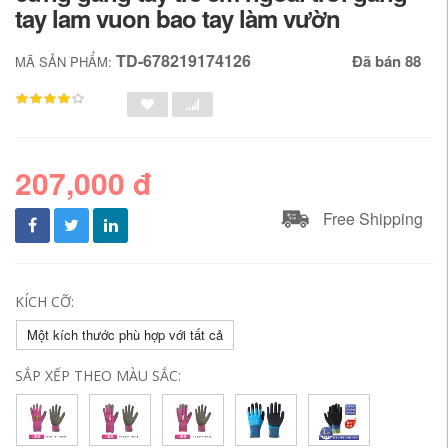
tay lam vuon bao tay làm vườn
TD-678219174126
Đã bán 88
MÃ SẢN PHẨM:
207,000 đ
Free Shipping
KÍCH CỠ:
Một kích thước phù hợp với tất cả
SẮP XẾP THEO MÀU SẮC: