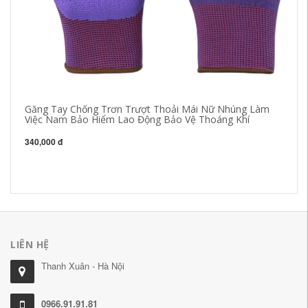
Găng Tay Chống Trơn Trượt Thoải Mái Nữ Nhúng Làm
ga
Việc Nam Bảo Hiểm Lao Động Bảo Vệ Thoáng Khí
hi
là
cô
340,000 đ
là
27
LIÊN HỆ
Thanh Xuân - Hà Nội
0966.91.91.81