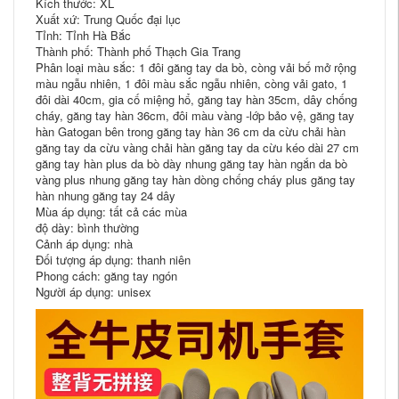
Kích thước: XL
Xuất xứ: Trung Quốc đại lục
Tỉnh: Tỉnh Hà Bắc
Thành phố: Thành phố Thạch Gia Trang
Phân loại màu sắc: 1 đôi găng tay da bò, còng vải bố mở rộng
màu ngẫu nhiên, 1 đôi màu sắc ngẫu nhiên, còng vải gato, 1
đôi dài 40cm, gia cố miệng hổ, găng tay hàn 35cm, dây chống
cháy, găng tay hàn 36cm, đôi màu vàng -lớp bảo vệ, găng tay
hàn Gatogan bên trong găng tay hàn 36 cm da cừu chải hàn
găng tay da cừu vàng chải hàn găng tay da cừu kéo dài 27 cm
găng tay hàn plus da bò dày nhung găng tay hàn ngắn da bò
vàng plus nhung găng tay hàn dòng chống cháy plus găng tay
hàn nhung găng tay 24 dây
Mùa áp dụng: tất cả các mùa
độ dày: bình thường
Cảnh áp dụng: nhà
Đối tượng áp dụng: thanh niên
Phong cách: găng tay ngón
Người áp dụng: unisex