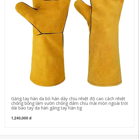
Găng tay hàn da bò hàn dày chịu nhiệt độ cao cách nhiệt
ba
chống bỏng làm vườn chống đâm chịu mài mòn ngoài trời
hà
dài bao tay da hàn găng tay hàn tig
la
1,240,000 đ
20