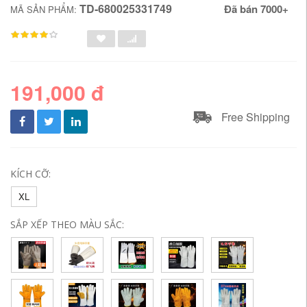
TD-680025331749
Đã bán 7000+
MÃ SẢN PHẨM:
191,000 đ
Free Shipping
KÍCH CỠ:
XL
SẮP XẾP THEO MÀU SẮC: