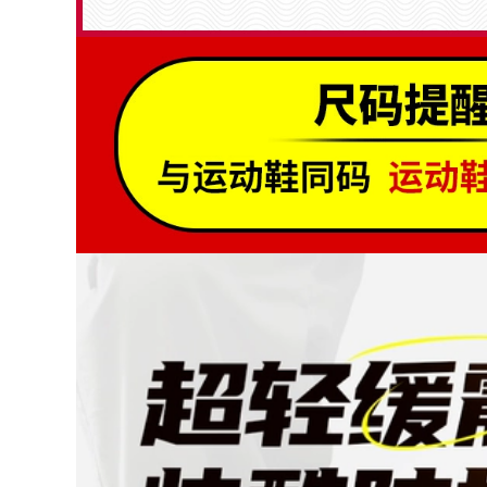
Ủng chống hóa chất
Ủng bảo hộ chống
chống axit và kiềm
hóa chất Lakeland
Ủng bảo hộ cao ủng
Giày chống nước
nước Ủng chống
axit và kiềm Ủng
dầu chống mài mòn
chống hóa chất
chống trượt chống
Giày bảo hộ lao
ăn mòn bảo hiểm
động đế chống trượt
lao động giày nước
Ủng công nghiệp
giày đi mưa ủng đi
ủng mũi thép
mưa giày ủng cao
su
728,000
640,000
Giày bảo hộ lao
động chống thấm
Ủng bảo hộ Jihua
nước có ống giữa
chống trượt chống
thoáng khí cho nam
mài mòn ống giữa
Giày bảo hộ lao
cao su đi mưa
động bằng cao su
chống gió và chống
chống trượt mũi
thấm nước có thể
thép chống va đập
điều chỉnh cho nam
cho người lớn Ủng
và nữ giày câu cá có
đi mưa cho công
khuyết điểm nhẹ
việc bên ngoài giày
ủng bảo hộ cao cấp
ủng cao su
560,000
680,000