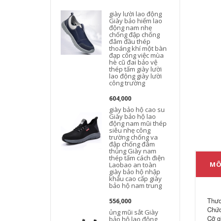
giày lười lao động
Giày bảo hiểm lao
động nam nhẹ
chống đập chống
đâm đầu thép
thoáng khí một bàn
đạp công việc mùa
hè cũ đai bảo vệ
thép tấm giày lười
lao động giày lười
công trường
604,000
giày bảo hộ cao su
Giày bảo hộ lao
động nam mũi thép
siêu nhẹ công
trường chống va
đập chống đâm
thủng Giày nam
thép tấm cách điện
MÔ
Laobao an toàn
giày bảo hộ nhập
khẩu cao cấp giày
bảo hộ nam trung
Thươ
556,000
Chức
ủng mũi sắt Giày
Cỡ g
bảo hộ lao động