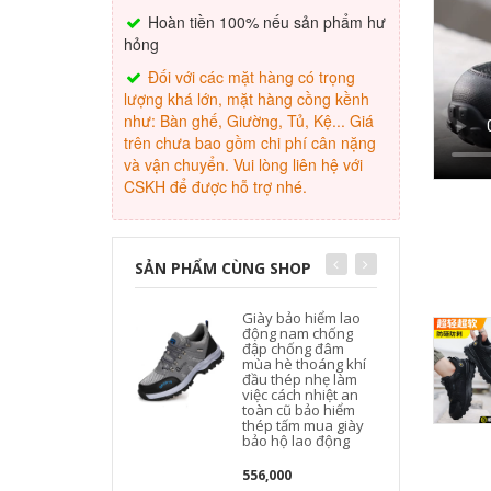
Hoàn tiền 100% nếu sản phẩm hư
hỏng
Đối với các mặt hàng có trọng
lượng khá lớn, mặt hàng cồng kềnh
như: Bàn ghế, Giường, Tủ, Kệ... Giá
trên chưa bao gồm chi phí cân nặng
và vận chuyển. Vui lòng liên hệ với
CSKH để được hỗ trợ nhé.
SẢN PHẨM CÙNG SHOP
Giày bảo hiểm lao
động nam chống
đập chống đâm
mùa hè thoáng khí
đầu thép nhẹ làm
việc cách nhiệt an
toàn cũ bảo hiểm
thép tấm mua giày
bảo hộ lao động
556,000