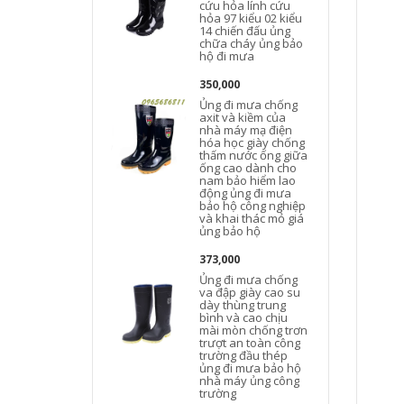
cứu hỏa lính cứu
hỏa 97 kiểu 02 kiểu
14 chiến đấu ủng
chữa cháy ủng bảo
hộ đi mưa
350,000
Ủng đi mưa chống
axit và kiềm của
nhà máy mạ điện
hóa học giày chống
thấm nước ống giữa
ống cao dành cho
nam bảo hiểm lao
động ủng đi mưa
bảo hộ công nghiệp
và khai thác mỏ giá
ủng bảo hộ
373,000
Ủng đi mưa chống
va đập giày cao su
dày thùng trung
bình và cao chịu
mài mòn chống trơn
trượt an toàn công
trường đầu thép
ủng đi mưa bảo hộ
nhà máy ủng công
trường