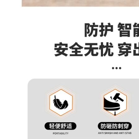
Ủng đi mưa thời
bản to chống đâm
trang chống thấm
chống trơn trượt
nước giày an toàn
giày bảo hộ lao
mũi thép chống đập
động công trường
ống giữa bảo hiểm
công trường hàng
lao động nam Ủng
nhập thoải mái
đi mưa giày cao su
thoáng khí giày ủng
làm việc giầy ủng
cao su
534,000
932,000
Ủng đi mưa ống
Giày bảo hộ lao
ngắn cho nam, ủng
động nam nữ đầu
đi mưa chống trượt
thép chống đập
ống ngắn cho nam,
chống đâm nhẹ đế
giày chống thấm
mềm thoáng khí
nước ống giữa cho
khử mùi thợ điện
nam cộng với vải
công việc mùa hè
nhung, giày cao su
dây thép tấm giày
dày, công trường
bảo hộ đẹp
xây dựng, giày bọc
ngoài chống mài
604,000
mòn ủng cao
260,000
Giày bảo hiểm lao
động nam nhẹ
chống va đập chống
Ủng đi mưa mũi
đâm xuyên tĩnh
thép chống đập
điện cách điện thợ
chống đâm giày
điện cũ bảo hiểm
nước bảo hộ lao
thép tấm an toàn
động chống trượt
đầu nữ bốn mùa