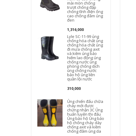
mài mòn chống
trượt chống đập
chống tĩnh điện ống
cao chống đâm ủng
đen
1,316,000
Lyle SC-11-99 ủng
chống hóa chất ủng
chống hóa chất ủng
đi mưa chống axit
và kiềm ủng bảo
hiểm lao động ủng
chống nước ủng
phòng chống dịch
ủng chống nước
bảo hộ ủng liền
quần lội nước
310,000
Ủng chiến đấu chữa
cháy mới được
chứng nhận 3C Ủng
huấn luyện thi đấu
Ủng bảo hộ Ủng bảo
hộ chống cháy dày
chống axit và kiềm
chống đâm ủng da