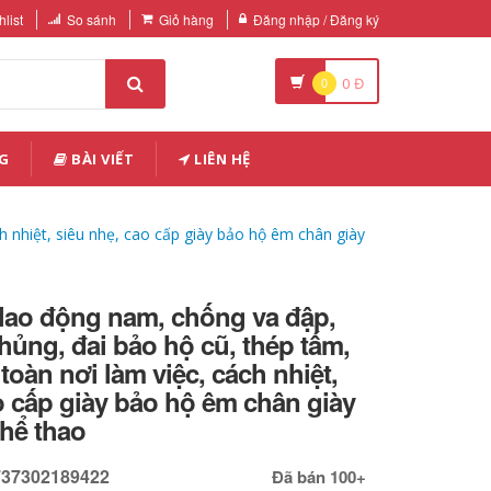
list
So sánh
Giỏ hàng
Đăng nhập / Đăng ký
0
0
Đ
G
BÀI VIẾT
LIÊN HỆ
 nhiệt, siêu nhẹ, cao cấp giày bảo hộ êm chân giày
 lao động nam, chống va đập,
ủng, đai bảo hộ cũ, thép tấm,
toàn nơi làm việc, cách nhiệt,
o cấp giày bảo hộ êm chân giày
hể thao
737302189422
Đã bán 100+