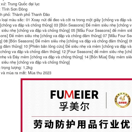
nam mũi thép nhẹ
chống đâm thủng,
 xứ: Trung Quốc đại lục
chống va đập chống
giày nam siêu nhẹ,
: Tỉnh Sơn Đông
đâm thủng giày
an toàn mùa đông,
h phố: Thành phố Thanh Đảo
nam mùa đông
cách điện thợ điện,
 loại màu sắc: 01 Xoay nút để đeo và cởi ra trong một giây [chống va đập và
công trường thép
đai an toàn cũ bản
tấm cách nhiệt an
thép ủng bảo hộ
 [chống va đập và chống thủng] 03 [Bốn Seasons] Đế mềm siêu nhẹ [chống v
toàn cũ bảo hiểm
cao cổ giay cach
siêu nhẹ [chống va đập và chống thủng] 05 [Mẫu Four Seasons] đế mềm siê
giày bảo hộ kỹ sư
dien
ons] Đế mềm siêu nhẹ [chống va đập và chống đâm thủng] 07 [Mẫu Four Se
giay bảo hộ lao
đông
g] 08 [Bốn Seasons] Đế mềm siêu nhẹ [chống va đập và chống đâm thủng] 0
604,000
g đâm thủng] 10 [Phiên bản lông cừu] Đế siêu nhẹ và mềm [chống va đập v
540,000
[chống va đập và chống đâm thủng] 12 [Four Seasons] đế mềm siêu nhẹ [chố
Giày bảo hộ lao
 nhẹ và Đáy mềm [chống va đập và chống thủng] 14 [Bốn Mùa] Đáy mềm siêu
động nam, mũi thép
siêu nhẹ [chống va đập và chống thủng]
giày xp Giày bảo hộ
chống va đập,
lao động nam, giày
chống thủng nam
 trọng lượng: 1,2kg
nam siêu nhẹ, mũi
Giày nam thép tấm
và mùa ra mắt: Mùa thu 2023
thép chống va đập,
Laobao cách nhiệt
chống đâm thủng,
mùa đông, công
thép tấm Laobao,
trường an toàn nhẹ
an toàn cho thợ
mua giày bảo hộ
điện, cách nhiệt
siêu nhẹ giày bảo
công trình giày bảo
hộ jogger cao cổ
hộ lao đông jogger
ủng nhựa cổ ngắn
556,000
604,000