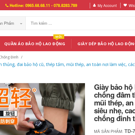
Hotline: 0965.68.68.11 - 078.8283.789
My Account
Wish
Sản Phẩm
MỚI
QUẦN ÁO BẢO HỘ LAO ĐỘNG
GIÀY DÉP BẢO HỘ LAO ĐỘN
Chống Đinh
hủng, đai bảo hộ cũ, thép tấm, mũi thép, an toàn nơi làm việc, cách
Giày bảo hộ
chống đâm th
mũi thép, an 
siêu nhẹ, ca
chống đinh t
TD-
MÃ SẢN PHẨM: