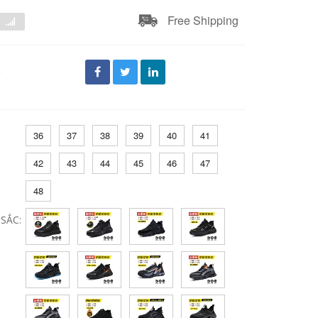
Free Shipping
đ
36
37
38
39
40
41
42
43
44
45
46
47
48
SẮC: