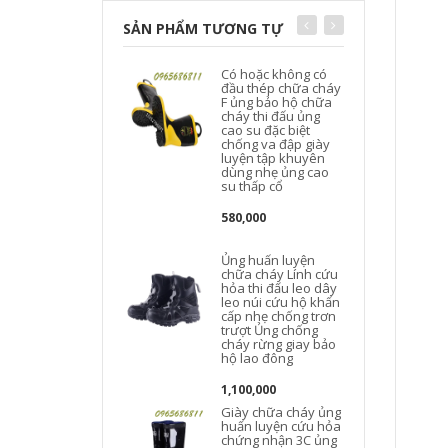
SẢN PHẨM TƯƠNG TỰ
Có hoặc không có
đầu thép chữa cháy
F ủng bảo hộ chữa
cháy thi đấu ủng
cao su đặc biệt
chống va đập giày
luyện tập khuyên
dùng nhẹ ủng cao
su thấp cổ
580,000
Ủng huấn luyện
chữa cháy Lính cứu
hỏa thi đấu leo ​​dây
leo núi cứu hộ khẩn
cấp nhẹ chống trơn
trượt Ủng chống
cháy rừng giay bảo
hộ lao đông
1,100,000
Giày chữa cháy ủng
huấn luyện cứu hỏa
chứng nhận 3C ủng