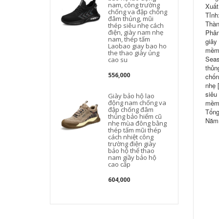
nam, công trường
Xuất
chống va đập chống
Tỉnh
đâm thủng, mũi
Thàn
thép siêu nhẹ cách
điện, giày nam nhẹ
Phân
nam, thép tấm
giây
Laobao giay bao ho
mềm 
the thao giày ủng
Seas
cao su
thủn
556,000
chốn
nhẹ 
siêu
Giày bảo hộ lao
động nam chống va
mềm 
đập chống đâm
Tổng
thủng bảo hiểm cũ
Năm 
nhẹ mùa đông bằng
thép tấm mũi thép
cách nhiệt công
trường điện giày
bảo hộ thể thao
nam giầy bảo hộ
cao cấp
604,000