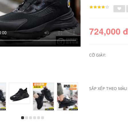
724,000 
CỠ GIÀY:
giầy bảo hộ loại nào
giày jogger raptor
tốt Giày bảo hộ lao
Giày bảo hộ lao
SẮP XẾP THEO MÀU 
động nam nhẹ,
động nam mũi thép
chống va đập,
chống va đập chống
chống đâm thủng,
đâm thủng thợ điện
siêu nhẹ, cách điện,
cách nhiệt nam an
an toàn công
toàn mùa đông tuổi
trường, thép tấm
thép siêu nhẹ giày
Laobao, mũi thép
jogger giày bảo hộ
cho nam giày phòng
đế mềm
sạch mũi thép giay
bhld
604,000