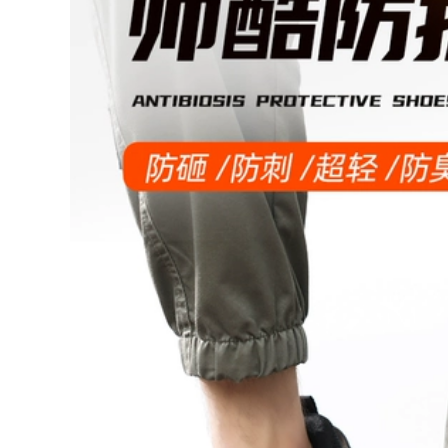
Ủng chữa cháy, giày
Quản lý mỏ cũ giày
chữa cháy, giày cao
bảo hộ lao động
su chữa cháy,
cao cấp chống đâm
training đế thép,
va chống axit chống
ủng bảo hộ chống
kiềm giày bảo hộ
đâm thủng, 97 kiểu,
lao động nhẹ giày
02 kiểu, 14 kiểu ủng
cao cổ giày bông
cao
đầu bếp ủng công
trường
483,000
724,000
Giày Đi Mưa Cực Tốt
Nam Câu Cá Giày Đi
Giày bảo hiểm lao
Mưa Takeaway Bảo
động cộng với ủng
Hiểm Lao Động
nhung mỏ dầu thợ
Nông Nghiệp Giày
hàn chống tĩnh điện
Cao Su Chống Trơn
chống đâm xuyên
Trượt Ngoài Trời
cách nhiệt ống dài
Nam giày Chống
công trường cao cấp
Thấm Nước ủng liền
chịu nhiệt độ cao
quần lội nước
ủng bảo hộ cao su
641,000
880,000
Ủng đi mưa nam
Ủng đi mưa giày
ống giữa mùa thu
nước ngoại thương
đông chống trượt
xuất khẩu sang
chống thấm nước
Nhật Bản cao su
giày cao su thời
chịu mài mòn chống
trang ủng nước giày
nước giày bảo hộ
bọc ngoài rửa xe
lao động giày đi