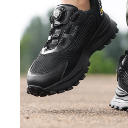
giày câu cá giày đi
mưa giày câu cá trụ
mưa nam quần ủng
cao độ bám chắc
bảo hộ
ủng bảo hộ
350,000
520,000
Giày đi mưa mùa
Shield king da bò
xuân và mùa hè
giày bảo hiểm lao
cho nam Ủng đi
động nam nữ chống
nước chống trượt
đập mũi thép chống
chống nước cho
đâm có lỗ thoáng
nam Ủng đi mưa
khí an toàn lao
câu cá ống cao cho
động công trường
nam giày đi nước
giày giay bảo hộ lao
Ủng cao su nữ giày
động
cao su cấy ghép
ủng bảo hộ chống
696,000
nước
Bảo hiểm lao động
chắc chắn giày nam
604,000
chống va đập mũi
Ủng đi mưa ngoại
thép chống đâm
thương đinh thép
giày bảo hiểm lao
đáy câu cá Ủng đi
động nam công
mưa đặc biệt nam
trường xây dựng
ống giữa thu đông
cách nhiệt giày bảo
cao su chống trượt
hộ lao động nữ thợ
giày câu cá đá giày
điện giầy bao hộ
chống thấm nước
ủng nhựa
912,000
Giày bảo hộ lao
750,000
động nam mũi thép