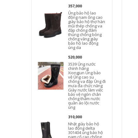
357,000
Ủng bảo hộ lao
động nam ống cao
giày bảo hộ thợ hàn
mũi thép chống va
đập chống đâm
thủng chống bỏng
chống văng giày
bảo hộ lao động
ủng da
520,000
3539 Ủng nước
chính hãng
Xiongjun Ủng bảo
vệ Ủng cao su
chống va đập Ủng đi
mưa đa chức năng
Giày nước làm việc
bảo vệ ngón chân
chống thấm nước
quần áo lội nước
ủng
310,000
Nhặt giày bảo hộ
lao động delta
301404 ủng bảo hộ
nam cổ cao chống