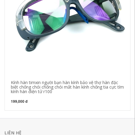
Kính hàn timxin người bạn hàn kính bảo vệ thợ hàn đặc
mặ
biệt chống chói chống chói mắt hàn kính chống tia cực tím
hà
kính hàn điện tử r100
hà
199,000 đ
37
LIÊN HỆ