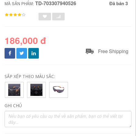
TD-703307940526
Đã bán 3
MÃ SẢN PHẨM:
186,000 đ
Free Shipping
SẮP XẾP THEO MÀU SẮC:
GHI CHÚ