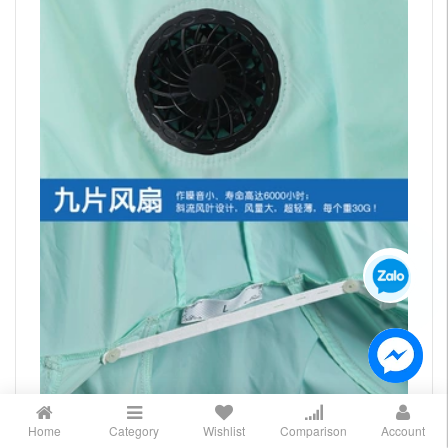
Home
Category
Wishlist
Comparison
Account