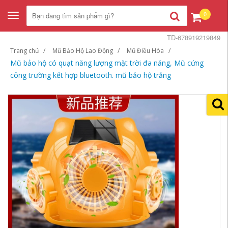
0
Toggle
navigation
TD-678919219849
Trang chủ
Mũ Bảo Hộ Lao Động
Mũ Điều Hòa
Mũ bảo hộ có quạt năng lượng mặt trời đa năng, Mũ cứng
công trường kết hợp bluetooth. mũ bảo hộ trắng