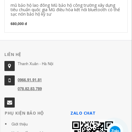
mũ bảo hộ lao đông Mũ bảo hộ công trường xây dựng
Mũ
tiêu chuẩn quốc gia Mũ điều hòa kết nối bluetooth có thể
kh
sạc nón bảo hộ kỹ sư
hộ
680,000 đ
59
LIÊN HỆ
Thanh Xuân - Hà Nội
0966.91.91.81
078.82.83.789
PHỤ KIỆN BẢO HỘ
ZALO CHAT
Giới thiệu