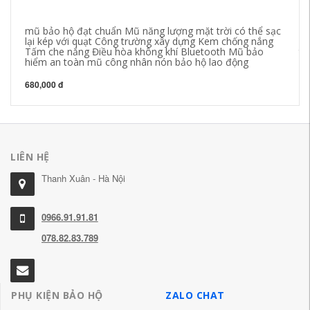
mũ bảo hộ đạt chuẩn Mũ năng lượng mặt trời có thể sạc
Mũ
lại kép với quạt Công trường xây dựng Kem chống nắng
mũ
Tấm che nắng Điều hòa không khí Bluetooth Mũ bảo
tr
hiểm an toàn mũ công nhân nón bảo hộ lao động
60
680,000 đ
LIÊN HỆ
Thanh Xuân - Hà Nội
0966.91.91.81
078.82.83.789
PHỤ KIỆN BẢO HỘ
ZALO CHAT