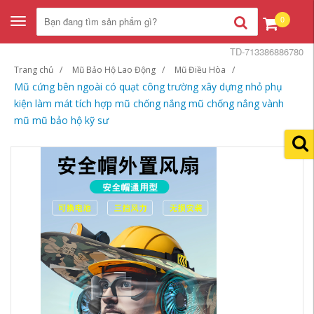
0
Toggle
navigation
TD-713386886780
Trang chủ
Mũ Bảo Hộ Lao Động
Mũ Điều Hòa
Mũ cứng bên ngoài có quạt công trường xây dựng nhỏ phụ
kiện làm mát tích hợp mũ chống nắng mũ chống nắng vành
mũ mũ bảo hộ kỹ sư