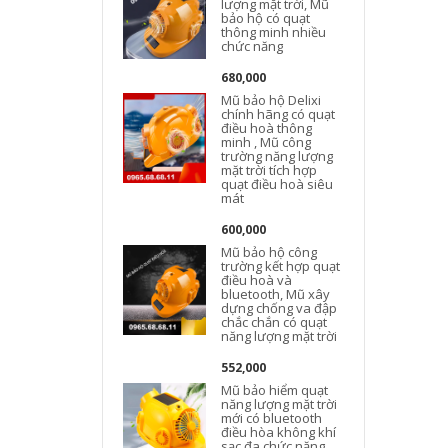
lượng mặt trời, Mũ
bảo hộ có quạt
thông minh nhiều
chức năng
680,000
Mũ bảo hộ Delixi
chính hãng có quạt
điều hoà thông
minh , Mũ công
trường năng lượng
mặt trời tích hợp
quạt điều hoà siêu
mát
600,000
t
Mũ bảo hộ công
trường kết hợp quạt
điều hoà và
bluetooth, Mũ xây
dựng chống va đập
chắc chắn có quạt
năng lượng mặt trời
552,000
Mũ bảo hiểm quạt
năng lượng mặt trời
mới có bluetooth
điều hòa không khí
sạc đa chức năng