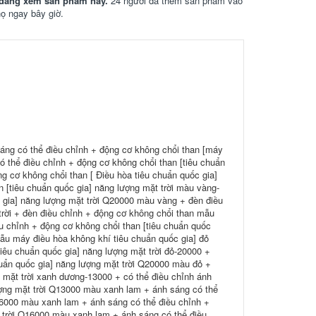
đang xem sản phẩm này.
24 người đã thêm sản phẩm vào
họ ngay bây giờ.
sáng có thể điều chỉnh + động cơ không chổi than [máy
 thể điều chỉnh + động cơ không chổi than [tiêu chuẩn
g cơ không chổi than [ Điều hòa tiêu chuẩn quốc gia]
 [tiêu chuẩn quốc gia] năng lượng mặt trời màu vàng-
 gia] năng lượng mặt trời Q20000 màu vàng + đèn điều
trời + đèn điều chỉnh + động cơ không chổi than mẫu
u chỉnh + động cơ không chổi than [tiêu chuẩn quốc
mẫu máy điều hòa không khí tiêu chuẩn quốc gia] đỏ
iêu chuẩn quốc gia] năng lượng mặt trời đỏ-20000 +
huẩn quốc gia] năng lượng mặt trời Q20000 màu đỏ +
g mặt trời xanh dương-13000 + có thể điều chỉnh ánh
ượng mặt trời Q13000 màu xanh lam + ánh sáng có thể
-16000 màu xanh lam + ánh sáng có thể điều chỉnh +
t trời Q16000 màu xanh lam + ánh sáng có thể điều