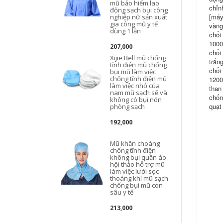
mũ bảo hiểm lao
chỉn
động sạch bụi công
[máy
nghiệp nữ sản xuất
gia công mũ y tế
vàng
dùng 1 lần
chổi
1000
207,000
chổi
Xijie Bell mũ chống
trắn
tĩnh điện mũ chống
chổi
bụi mũ làm việc
chống tĩnh điện mũ
1200
làm việc nhỏ của
than
nam mũ sạch sẽ và
chốn
không có bụi nón
quạt
phòng sạch
192,000
t
Mũ khăn choàng
chống tĩnh điện
không bụi quần áo
hội thảo hỗ trợ mũ
làm việc lưới sọc
thoáng khí mũ sạch
chống bụi mũ con
sâu y tế
213,000
t