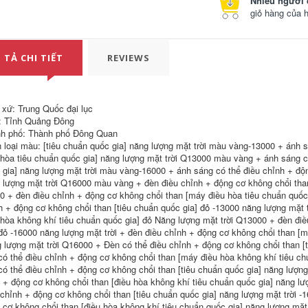
Nhiều người 
Mũ làm việc nhỏ
tĩnh điện mũ làm
giỏ hàng của 
chống tĩnh điện mũ
việc lớn mũ bảo hộ
chống bụi của phụ
lao động nữ mũ
nữ mũ làm việc của
chống bụi phòng
nam giới xưởng vệ
sạch không bụi mũ
sinh điện tử mũ làm
bảo hộ lao động
 TẢ CHI TIẾT
REVIEWS
việc bột màu trắng
nhà máy điện tử nữ
vàng mũ trùm đầu y
màu xanh và trắng
ế
mũ trùm y tế
191,000
196,000
 xứ: Trung Quốc đại lục
: Tỉnh Quảng Đông
Mũ lưới chống tĩnh
Tùy Chỉnh Thực
iện có thể giặt
Phẩm Nhà Máy
h phố: Thành phố Đông Quan
được mũ làm việc
Công Việc Nón
 loại màu: [tiêu chuẩn quốc gia] năng lượng mặt trời màu vàng-13000 + ánh 
mũ nữ xưởng nhà
Xưởng Bụi Nón
 hòa tiêu chuẩn quốc gia] năng lượng mặt trời Q13000 màu vàng + ánh sáng có
máy thoáng khí vệ
Trắng Xanh Nam Nữ
 gia] năng lượng mặt trời màu vàng-16000 + ánh sáng có thể điều chỉnh + độn
sinh thực phẩm và
Sạch Nón Hút Mồ
đồ uống mũ đội đầu
Hôi Thoáng Khí Dễ
 lượng mặt trời Q16000 màu vàng + đèn điều chỉnh + động cơ không chổi than
bếp nam mũ bảo hộ
Dàng Vệ Sinh mũ
0 + đèn điều chỉnh + động cơ không chổi than [máy điều hòa tiêu chuẩn quốc
 tế
trùm tóc y tế
h + động cơ không chổi than [tiêu chuẩn quốc gia] đỏ -13000 năng lượng mặt 
 hòa không khí tiêu chuẩn quốc gia] đỏ Năng lượng mặt trời Q13000 + đèn điề
191,000
280,000
 đỏ -16000 năng lượng mặt trời + đèn điều chỉnh + động cơ không chổi than [
Ưu đãi đặc biệt mũ
Mũ bảo hộ quạt
 lượng mặt trời Q16000 + Đèn có thể điều chỉnh + động cơ không chổi than [t
chống tĩnh điện màu
điều hoà năng
xanh mũ bảo hộ lao
lượng mặt trời tích
có thể điều chỉnh + động cơ không chổi than [máy điều hòa không khí tiêu c
động chống bụi mũ
hợp bluetooth, Mũ
có thể điều chỉnh + động cơ không chổi than [tiêu chuẩn quốc gia] năng lượn
lưỡi trai công nhân
bảo hộ công trường
 + động cơ không chổi than [điều hòa không khí tiêu chuẩn quốc gia] năng l
nam nữ xưởng sạch
làm mát bằng quạt
 chỉnh + động cơ không chổi than [tiêu chuẩn quốc gia] năng lượng mặt trời 
bụi mũ lưới trắng
điều hoà
nón trùm y tế
 cơ không chổi than [điều hòa không khí tiêu chuẩn quốc gia] năng lượng mặ