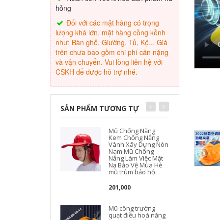
hỏng
Đối với các mặt hàng có trọng
lượng khá lớn, mặt hàng cồng kềnh
như: Bàn ghế, Giường, Tủ, Kệ... Giá
trên chưa bao gồm chi phí cân nặng
và vận chuyển. Vui lòng liên hệ với
CSKH để được hỗ trợ nhé.
SẢN PHẨM TƯƠNG TỰ
Mũ Chống Nắng
Kem Chống Nắng
Vành Xây Dựng Nón
Nam Mũ Chống
Nắng Làm Việc Mặt
Nạ Bảo Vệ Mùa Hè
mũ trùm bảo hộ
t
201,000
Mũ công trường
quạt điều hoà năng