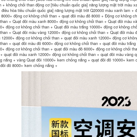
680,000
h + không chổi than động cơ [tiêu chuẩn quốc gia] năng lượng mặt trời màu x
207,000
 điều hòa tiêu chuẩn quốc gia] năng lượng mặt trời Q20000 màu xanh lam + đ
Mũ cứng công
Chống tĩnh điện
trường có sạc năng
 8000+ động cơ không chổi than + quạt đôi màu đỏ 8000 + Động cơ không ch
không bụi nắp lưới
lượng mặt trời quạt
 than + Quạt đôi màu xanh 8000+ động cơ không chổi than + Quạt đôi màu v
xưởng làm việc mũ
kép điều hòa không
0+ động cơ không chổi than + Quạt đôi màu trắng 10000+ động cơ không chổ
bếp phục vụ cho cả
khí mũ bảo hiểm
nam và nữ mùa hè
chống nắng mùa hè
 than + Quạt đôi màu vàng 12000+ động cơ không chổi than + Quạt đôi màu 
thoáng khí
làm mát nam có đèn
g 12000+ động cơ không chổi than + quạt đôi màu xanh 12000+ động cơ khôn
mu bao ho lao dong
 than + quạt đôi màu đỏ 6000+ động cơ không chổi than + quạt đôi màu trắng
191,000
0+ động cơ không chổi than + quạt đôi màu đỏ 6000+ động cơ không chổi tha
640,000
Đồng Màu Mũ Lông
 + quạt đôi màu xanh 12000+ động cơ không chổi than + quạt đôi màu vàng 
Tơ Nam Nữ Bác Sĩ
Mũ bảo hộ cứng đạt
g nắng + vàng Quạt đôi 10000+ kem chống nắng + quạt đôi đỏ 10000+ kem 
Và Y Tá Tóc Dài Bao
tiêu chuẩn kỹ thuật
 đôi đỏ 8000+ kem chống nắng +
Đầu Bếp Nấu Ăn
quốc tế, Mũ bảo hộ
Nha Khoa Phòng
công nhân vành lớn
Sạch Chống Bụi Làm
chất lượng cao
Việc Bộ Đội mũ vải y
ế
483,000
282,000
Mũ cứng 6 quạt
năng lượng mặt trời
Xưởng chống bụi và
kép có thể sạc lại
thoáng khí mũ lưới
mũ bảo hiểm công
thực phẩm mũ bếp
trường xây dựng đa
mũ vải mũ nướng vệ
chức năng có mũ
sinh Bao Đầu mũ
che nắng chống
làm việc nữ mũ đầu
mưa Bluetooth làm
bếp nam nón trùm y
mát nón bảo hộ
ế
màu trắng