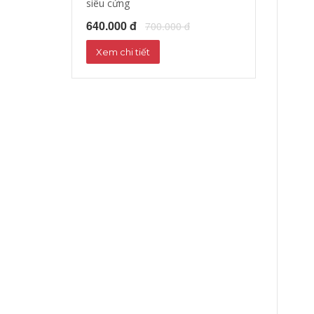
siêu cứng
nắng
640.000 đ
1,000,000 đ
700.000 đ
1
Xem chi tiết
Xem chi tiết