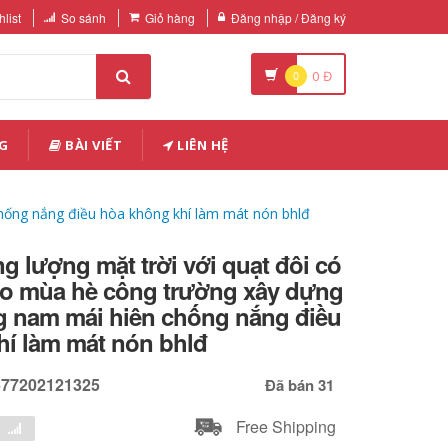
list
So sánh
Giỏ hàng
Đăng nhập / Đăng ký
0
0
Đ
G
BÀI VIẾT
LIÊN HỆ
chống nắng điều hòa không khí làm mát nón bhlđ
 lượng mặt trời với quạt đôi có
vào mùa hè công trường xây dựng
g nam mái hiên chống nắng điều
hí làm mát nón bhlđ
677202121325
Đã bán 31
Free Shipping