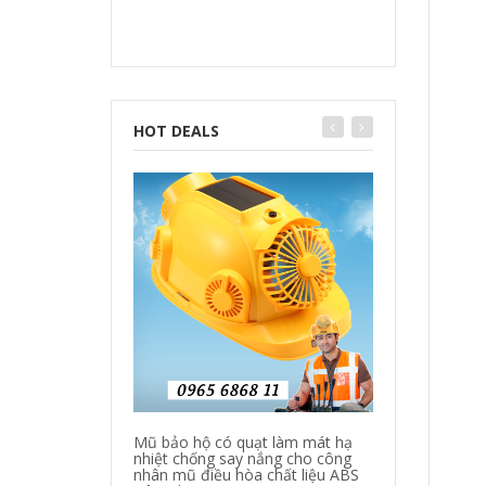
HOT DEALS
Mũ bảo hộ có quạt làm mát hạ
Quần áo bảo hộ
nhiệt chống say nắng cho công
làm mát quần á
nhân mũ điều hòa chất liệu ABS
quạt giảm nhiệ