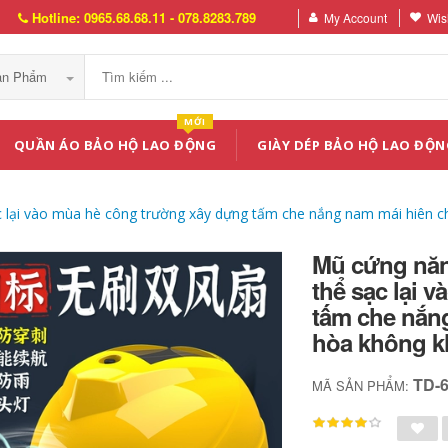
Hotline: 0965.68.68.11 - 078.8283.789
My Account
Wish
Sản Phẩm
MỚI
QUẦN ÁO BẢO HỘ LAO ĐỘNG
GIÀY DÉP BẢO HỘ LAO ĐỘN
ạc lại vào mùa hè công trường xây dựng tấm che nắng nam mái hiên 
Mũ cứng năng
thể sạc lại 
tấm che nắn
hòa không k
TD-
MÃ SẢN PHẨM: