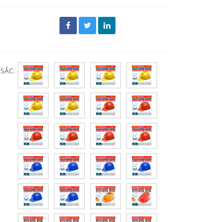
đ
SẮC: