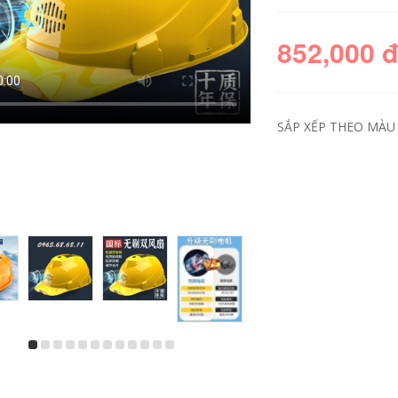
852,000 
SẮP XẾP THEO MÀU 
Thoáng khí làm mũ
Nón phục vụ căng
nữ mũ đầu bếp nam
tin đầu bếp mũ bếp
mũ bếp vải chống
chống bụi thoáng
bụi mũ xưởng thực
khí hội thảo nam nữ
phẩm lưới mũ
mũ làm việc nhà
nướng vệ sinh Bao
máy thực phẩm vệ
Đầu mũ chụp tóc y
sinh mũ làm việc
ế
nón con sâu y tế
197,000
196,000
Hongxuan chống
Nón chống tĩnh điện