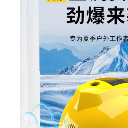
197,000
1,084,000
 quạt điều hòa
o lao động có
t mùa hè chống