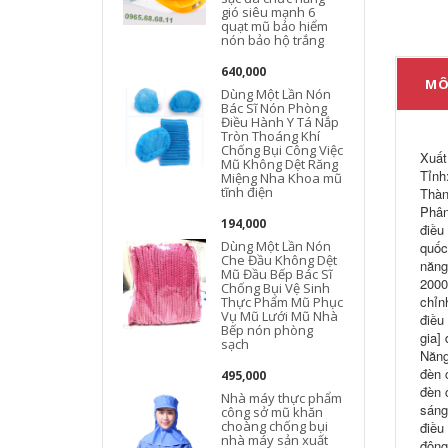
gió siêu mạnh 6
quạt mũ bảo hiểm
nón bảo hộ trắng
640,000
MÔ
Dùng Một Lần Nón
Bác Sĩ Nón Phòng
Điều Hành Y Tá Nắp
t
Tròn Thoáng Khí
Chống Bụi Công Việc
Xuất
Mũ Không Dệt Răng
Tỉnh
Miệng Nha Khoa mũ
tĩnh điện
đ
Thàn
Phân
194,000
điều
Dùng Một Lần Nón
quốc
Che Đầu Không Dệt
năng
Mũ Đầu Bếp Bác Sĩ
2000
Chống Bụi Vệ Sinh
y
chỉn
Thực Phẩm Mũ Phục
Vụ Mũ Lưới Mũ Nhà
điều
Bếp nón phòng
gia]
sạch
Năng
đèn 
495,000
đèn 
Nhà máy thực phẩm
sáng
công sở mũ khăn
choàng chống bụi
điều
nhà máy sản xuất
động