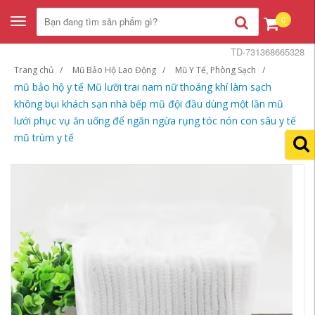
0
Toggle
navigation
TD-731368665328
Trang chủ
Mũ Bảo Hộ Lao Động
Mũ Y Tế, Phòng Sạch
mũ bảo hộ y tế Mũ lưỡi trai nam nữ thoáng khí làm sạch
không bụi khách sạn nhà bếp mũ đội đầu dùng một lần mũ
lưới phục vụ ăn uống để ngăn ngừa rụng tóc nón con sâu y tế
mũ trùm y tế