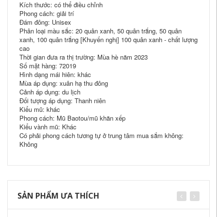
Kích thước: có thể điều chỉnh
Phong cách: giải trí
Đám đông: Unisex
Phân loại màu sắc: 20 quân xanh, 50 quân trắng, 50 quân
xanh, 100 quân trắng [Khuyến nghị] 100 quân xanh - chất lượng
cao
Thời gian đưa ra thị trường: Mùa hè năm 2023
Số mặt hàng: 72019
Hình dạng mái hiên: khác
Mùa áp dụng: xuân hạ thu đông
Cảnh áp dụng: du lịch
Đối tượng áp dụng: Thanh niên
Kiểu mũ: khác
Phong cách: Mũ Baotou/mũ khăn xếp
Kiểu vành mũ: Khác
Có phải phong cách tương tự ở trung tâm mua sắm không:
Không
SẢN PHẨM ƯA THÍCH