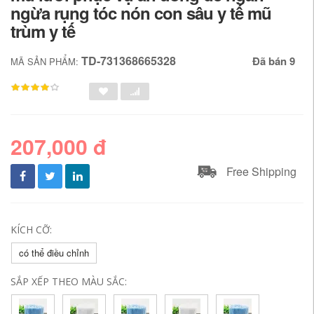
ngừa rụng tóc nón con sâu y tế mũ
trùm y tế
TD-731368665328
Đã bán 9
MÃ SẢN PHẨM:
207,000 đ
Free Shipping
KÍCH CỠ:
có thể điều chỉnh
SẮP XẾP THEO MÀU SẮC: