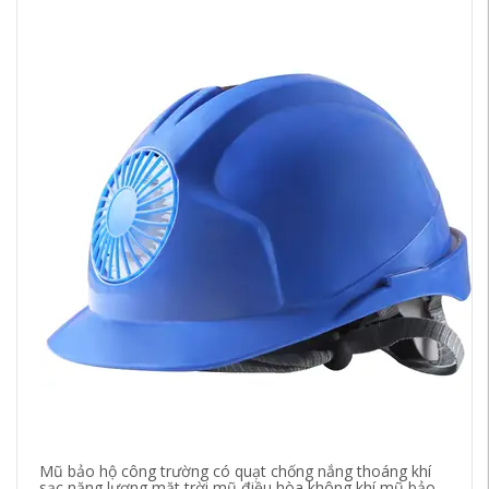
Mũ bảo hộ công trường có quạt chống nắng thoáng khí
Nă
sạc năng lượng mặt trời mũ điều hòa không khí mũ bảo
lạ