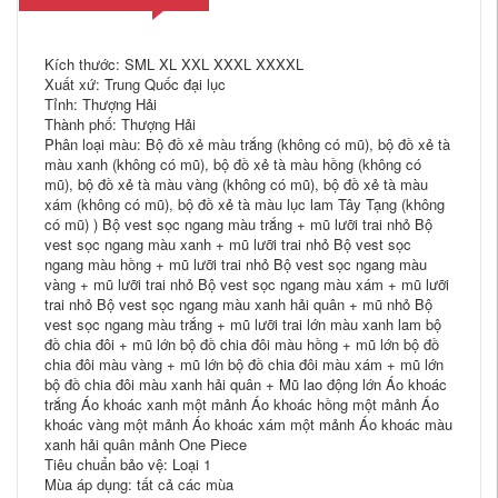
Kích thước: SML XL XXL XXXL XXXXL
Xuất xứ: Trung Quốc đại lục
Tỉnh: Thượng Hải
Thành phố: Thượng Hải
Phân loại màu: Bộ đồ xẻ màu trắng (không có mũ), bộ đồ xẻ tà
màu xanh (không có mũ), bộ đồ xẻ tà màu hồng (không có
mũ), bộ đồ xẻ tà màu vàng (không có mũ), bộ đồ xẻ tà màu
xám (không có mũ), bộ đồ xẻ tà màu lục lam Tây Tạng (không
có mũ) ) Bộ vest sọc ngang màu trắng + mũ lưỡi trai nhỏ Bộ
vest sọc ngang màu xanh + mũ lưỡi trai nhỏ Bộ vest sọc
ngang màu hồng + mũ lưỡi trai nhỏ Bộ vest sọc ngang màu
vàng + mũ lưỡi trai nhỏ Bộ vest sọc ngang màu xám + mũ lưỡi
trai nhỏ Bộ vest sọc ngang màu xanh hải quân + mũ nhỏ Bộ
vest sọc ngang màu trắng + mũ lưỡi trai lớn màu xanh lam bộ
đồ chia đôi + mũ lớn bộ đồ chia đôi màu hồng + mũ lớn bộ đồ
chia đôi màu vàng + mũ lớn bộ đồ chia đôi màu xám + mũ lớn
bộ đồ chia đôi màu xanh hải quân + Mũ lao động lớn Áo khoác
trắng Áo khoác xanh một mảnh Áo khoác hồng một mảnh Áo
khoác vàng một mảnh Áo khoác xám một mảnh Áo khoác màu
xanh hải quân mảnh One Piece
Tiêu chuẩn bảo vệ: Loại 1
Mùa áp dụng: tất cả các mùa