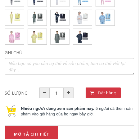
GHI CHÚ
SỐ LƯỢNG:
Đặt hàng
Nhiều người đang xem sản phẩm này.
5 người đã thêm sản
phẩm vào giỏ hàng của họ ngay bây giờ.
MÔ TẢ CHI TIẾT