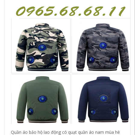
Quần áo bảo hộ lao động có quạt quần áo nam mùa hè
Áo