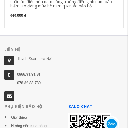
quần áo điều hòa nam công trường điện lạnh nam bảo
tr
hiểm lao động mùa hè nam quan áo bảo hộ
vi
nh
640,000 đ
19
LIÊN HỆ
Thanh Xuân - Hà Nội
0966.91.91.81
078.82.83.789
PHỤ KIỆN BẢO HỘ
ZALO CHAT
Giới thiệu
Hướng dẫn mua hàng