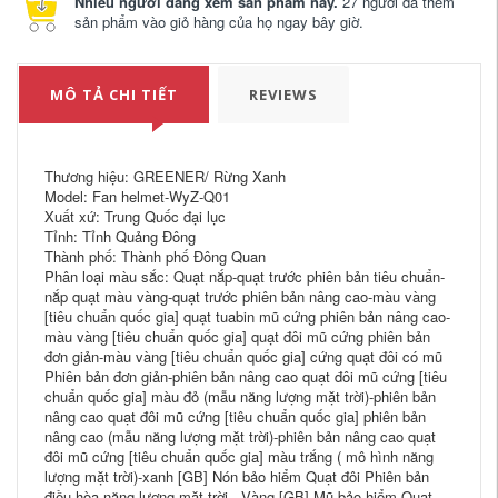
Nhiều người đang xem sản phẩm này.
27 người đã thêm
sản phẩm vào giỏ hàng của họ ngay bây giờ.
MÔ TẢ CHI TIẾT
REVIEWS
Thương hiệu: GREENER/ Rừng Xanh
Model: Fan helmet-WyZ-Q01
Xuất xứ: Trung Quốc đại lục
Tỉnh: Tỉnh Quảng Đông
Thành phố: Thành phố Đông Quan
Phân loại màu sắc: Quạt nắp-quạt trước phiên bản tiêu chuẩn-
nắp quạt màu vàng-quạt trước phiên bản nâng cao-màu vàng
[tiêu chuẩn quốc gia] quạt tuabin mũ cứng phiên bản nâng cao-
màu vàng [tiêu chuẩn quốc gia] quạt đôi mũ cứng phiên bản
đơn giản-màu vàng [tiêu chuẩn quốc gia] cứng quạt đôi có mũ
Phiên bản đơn giản-phiên bản nâng cao quạt đôi mũ cứng [tiêu
chuẩn quốc gia] màu đỏ (mẫu năng lượng mặt trời)-phiên bản
nâng cao quạt đôi mũ cứng [tiêu chuẩn quốc gia] phiên bản
nâng cao (mẫu năng lượng mặt trời)-phiên bản nâng cao quạt
đôi mũ cứng [tiêu chuẩn quốc gia] màu trắng ( mô hình năng
lượng mặt trời)-xanh [GB] Nón bảo hiểm Quạt đôi Phiên bản
điều hòa năng lượng mặt trời - Vàng [GB] Mũ bảo hiểm Quạt