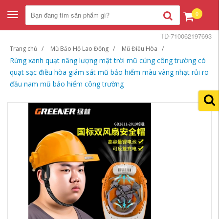
0
Toggle
navigation
TD-710062197693
Trang chủ
Mũ Bảo Hộ Lao Động
Mũ Điều Hòa
Rừng xanh quạt năng lượng mặt trời mũ cứng công trường có
quạt sạc điều hòa giám sát mũ bảo hiểm màu vàng nhạt rủi ro
đầu nam mũ bảo hiểm công trường