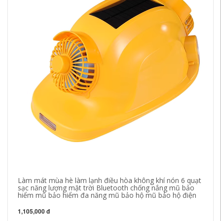
Làm mát mùa hè làm lạnh điều hòa không khí nón 6 quạt
Mũ
sạc năng lượng mặt trời Bluetooth chống nắng mũ bảo
đi
hiểm mũ bảo hiểm đa năng mũ bảo hộ mũ bảo hộ điện
rụ
1,105,000 đ
26