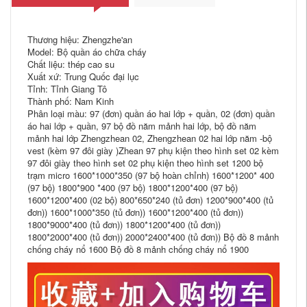
Thương hiệu: Zhengzhe'an
Model: Bộ quần áo chữa cháy
Chất liệu: thép cao su
Xuất xứ: Trung Quốc đại lục
Tỉnh: Tỉnh Giang Tô
Thành phố: Nam Kinh
Phân loại màu: 97 (đơn) quần áo hai lớp + quần, 02 (đơn) quần
áo hai lớp + quần, 97 bộ đồ năm mảnh hai lớp, bộ đồ năm
mảnh hai lớp Zhengzhean 02, Zhengzhean 02 hai lớp năm -bộ
vest (kèm 97 đôi giày )Zhean 97 phụ kiện theo hình set 02 kèm
97 đôi giày theo hình set 02 phụ kiện theo hình set 1200 bộ
trạm micro 1600*1000*350 (97 bộ hoàn chỉnh) 1600*1200* 400
(97 bộ) 1800*900 *400 (97 bộ) 1800*1200*400 (97 bộ)
1600*1200*400 (02 bộ) 800*650*240 (tủ đơn) 1200*900*400 (tủ
đơn)) 1600*1000*350 (tủ đơn)) 1600*1200*400 (tủ đơn))
1800*9000*400 (tủ đơn)) 1800*1200*400 (tủ đơn))
1800*2000*400 (tủ đơn)) 2000*2400*400 (tủ đơn)) Bộ đồ 8 mảnh
chống cháy nổ 1600 Bộ đồ 8 mảnh chống cháy nổ 1900