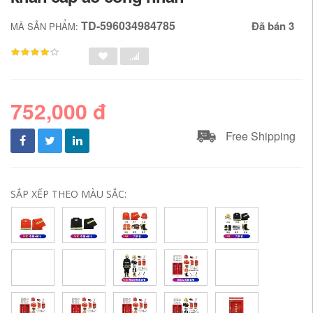
TD-596034984785
Đã bán 3
MÃ SẢN PHẨM:
752,000 đ
Free Shipping
SẮP XẾP THEO MÀU SẮC: