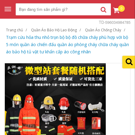
0
Toggle
navigation
TD-596034984785
Trang chủ
Quần Áo Bảo Hộ Lao Động
Quần Áo Chống Cháy
Trạm cứu hỏa thu nhỏ trọn bộ bộ đồ chữa cháy phù hợp với bộ
5 món quần áo chiến đấu quần áo phòng cháy chữa cháy quần
áo bảo hộ tủ vật tư khẩn cấp áo công nhân