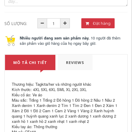
SỐ LƯỢNG:
Đặt hàng
Nhiều người đang xem sản phẩm này.
10 người đã thêm
sản phẩm vào giỏ hàng của họ ngay bây giờ.
MÔ TẢ CHI TIẾT
REVIEWS
Thương hiệu: Tagkita/her và những người khác
Kích thước: 4XL 5XL 6XL SML XL 2XL 3XL
Kiểu cổ áo: Ve áo
Màu sắc: Trắng 1 Trắng 2 Đỏ hồng 1 Đỏ hồng 2 Nâu 1 Nâu 2
Xanh denim 1 Xanh denim 2 Tím 1 Tím 2 Đen 1 Đen 2 Xám 1
Xám 2 Đỏ 1 Đỏ 2 Cam 1 Cam 2 Vàng 1 Vàng 2 Xanh huỳnh
quang 1 huỳnh quang xanh lục 2 xanh dương 1 xanh dương 2
xanh hồ 1 xanh hồ 2 xanh nhạt 1 xanh nhạt 2
Kiểu tay áo: Thông thường
Mã số: CF168