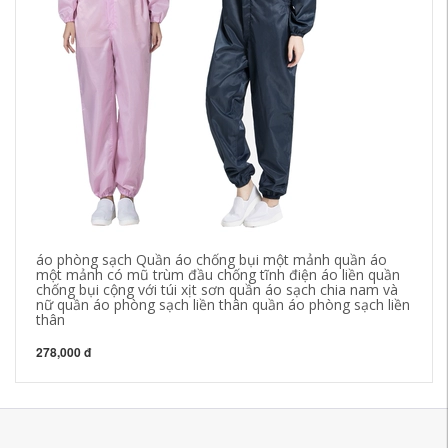
áo phòng sạch Quần áo chống bụi một mảnh quần áo
Qu
một mảnh có mũ trùm đầu chống tĩnh điện áo liền quần
ch
chống bụi cộng với túi xịt sơn quần áo sạch chia nam và
áo
nữ quần áo phòng sạch liền thân quần áo phòng sạch liền
thân
60
278,000 đ