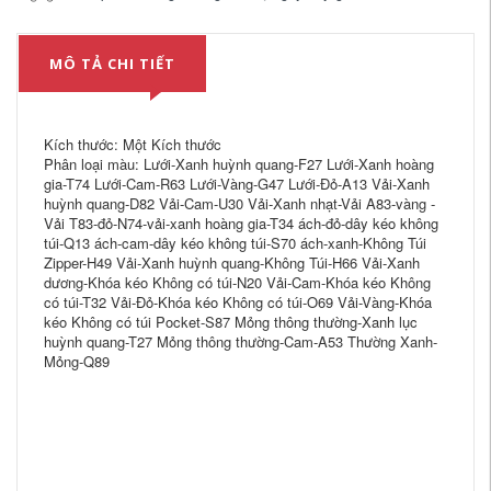
MÔ TẢ CHI TIẾT
Kích thước: Một Kích thước
Phân loại màu: Lưới-Xanh huỳnh quang-F27 Lưới-Xanh hoàng
gia-T74 Lưới-Cam-R63 Lưới-Vàng-G47 Lưới-Đỏ-A13 Vải-Xanh
huỳnh quang-D82 Vải-Cam-U30 Vải-Xanh nhạt-Vải A83-vàng -
Vải T83-đỏ-N74-vải-xanh hoàng gia-T34 ách-đỏ-dây kéo không
túi-Q13 ách-cam-dây kéo không túi-S70 ách-xanh-Không Túi
Zipper-H49 Vải-Xanh huỳnh quang-Không Túi-H66 Vải-Xanh
dương-Khóa kéo Không có túi-N20 Vải-Cam-Khóa kéo Không
có túi-T32 Vải-Đỏ-Khóa kéo Không có túi-O69 Vải-Vàng-Khóa
kéo Không có túi Pocket-S87 Mỏng thông thường-Xanh lục
huỳnh quang-T27 Mỏng thông thường-Cam-A53 Thường Xanh-
Mỏng-Q89