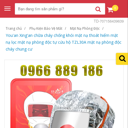
0
Toggle
navigation
TD-707156439639
Trang chủ
Phụ Kiện Bảo Vệ Mắt
Mặt Nạ Phòng Độc
You'an Xing'an chữa cháy chống khói mặt nạ thoát hiểm mặt
nạ lọc mặt nạ phòng độc tự cứu hộ TZL30A mặt nạ phòng độc
cháy chung cư