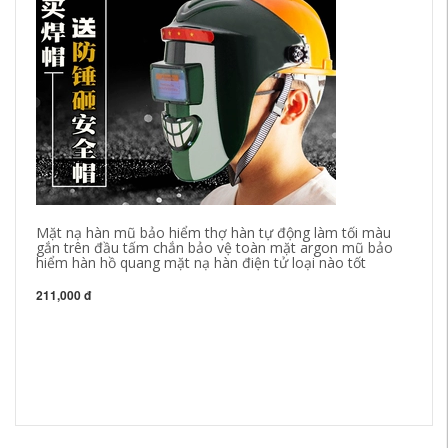
Mặt nạ hàn mũ bảo hiểm thợ hàn tự động làm tối màu
gắn trên đầu tấm chắn bảo vệ toàn mặt argon mũ bảo
hiểm hàn hồ quang mặt nạ hàn điện tử loại nào tốt
211,000 đ
Kí
sá
ch
20