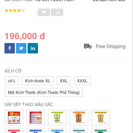
196,000 đ
Free Shipping
KÍCH CỠ:
cỡ L
Kích thước XL
XXL
XXXL
Một Kích Thước (Kích Thước Phổ Thông)
SẮP XẾP THEO MÀU SẮC: