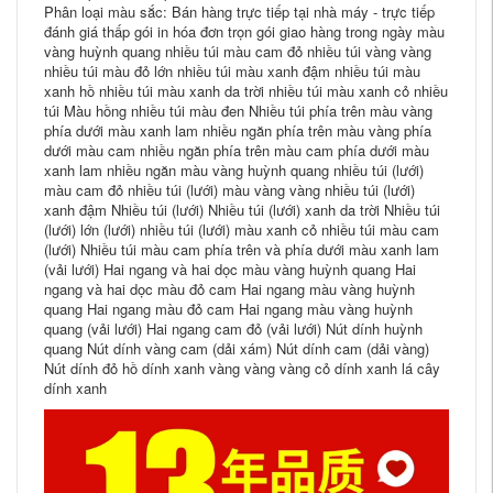
Phân loại màu sắc: Bán hàng trực tiếp tại nhà máy - trực tiếp
đánh giá thấp gói in hóa đơn trọn gói giao hàng trong ngày màu
vàng huỳnh quang nhiều túi màu cam đỏ nhiều túi vàng vàng
nhiều túi màu đỏ lớn nhiều túi màu xanh đậm nhiều túi màu
xanh hồ nhiều túi màu xanh da trời nhiều túi màu xanh cỏ nhiều
túi Màu hồng nhiều túi màu đen Nhiều túi phía trên màu vàng
phía dưới màu xanh lam nhiều ngăn phía trên màu vàng phía
dưới màu cam nhiều ngăn phía trên màu cam phía dưới màu
xanh lam nhiều ngăn màu vàng huỳnh quang nhiều túi (lưới)
màu cam đỏ nhiều túi (lưới) màu vàng vàng nhiều túi (lưới)
xanh đậm Nhiều túi (lưới) Nhiều túi (lưới) xanh da trời Nhiều túi
(lưới) lớn (lưới) nhiều túi (lưới) màu xanh cỏ nhiều túi màu cam
(lưới) Nhiều túi màu cam phía trên và phía dưới màu xanh lam
(vải lưới) Hai ngang và hai dọc màu vàng huỳnh quang Hai
ngang và hai dọc màu đỏ cam Hai ngang màu vàng huỳnh
quang Hai ngang màu đỏ cam Hai ngang màu vàng huỳnh
quang (vải lưới) Hai ngang cam đỏ (vải lưới) Nút dính huỳnh
quang Nút dính vàng cam (dải xám) Nút dính cam (dải vàng)
Nút dính đỏ hồ dính xanh vàng vàng vàng cỏ dính xanh lá cây
dính xanh