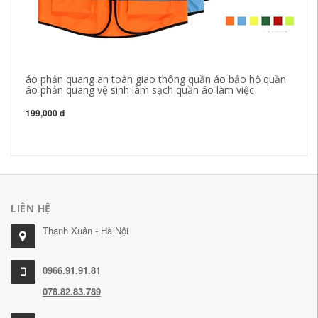
áo phản quang an toàn giao thông quần áo bảo hộ quần
áo
áo phản quang vệ sinh làm sạch quần áo làm việc
qu
ng
qu
199,000 đ
36
LIÊN HỆ
Thanh Xuân - Hà Nội
0966.91.91.81
078.82.83.789