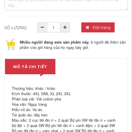
SỐ LƯỢNG:
Đặt hàng
Nhiều người đang xem sản phẩm này.
6 người đã thêm sản
phẩm vào giỏ hàng của họ ngay bây giờ.
MÔ TẢ CHI TIẾT
Thương hiệu: khác / khác
Kích thước: 4XL SML XL 2XL 3XL
Phân loại vải: Vải cotton pha
Hoa văn: Ngụy trang
Kiểu cổ áo: Ve áo
Túi quần áo: dây kéo
Màu sắc: 2 cục 99 rằn ri + 2 quạt Bộ pin 5W 99 rằn ri + xanh
bộ đội + 2 quạt 5W Bộ pin 99 rằn ri + xanh đậm + 2 quạt 5W
Bộ pin 99 rằn ri + xám nhạt + 2 quạt 5W Bộ 99 rằn ri + xanh