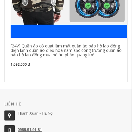
[24V] Quần áo có quạt làm mát quần áo bảo hộ lao động
áo
điện lạnh quần áo điều hòa nam sạc công trường quần áo
mộ
bảo hộ lao động mùa hè áo phản quang lưới
ch
nữ
th
1,092,000 đ
27
LIÊN HỆ
Thanh Xuân - Hà Nội
0966.91.91.81