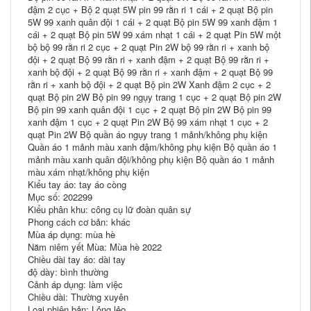
đậm 2 cục + Bộ 2 quạt 5W pin 99 rằn ri 1 cái + 2 quạt Bộ pin
5W 99 xanh quân đội 1 cái + 2 quạt Bộ pin 5W 99 xanh đậm 1
cái + 2 quạt Bộ pin 5W 99 xám nhạt 1 cái + 2 quạt Pin 5W một
bộ bộ 99 rằn ri 2 cục + 2 quạt Pin 2W bộ 99 rằn ri + xanh bộ
đội + 2 quạt Bộ 99 rằn ri + xanh đậm + 2 quạt Bộ 99 rằn ri +
xanh bộ đội + 2 quạt Bộ 99 rằn ri + xanh đậm + 2 quạt Bộ 99
rằn ri + xanh bộ đội + 2 quạt Bộ pin 2W Xanh đậm 2 cục + 2
quạt Bộ pin 2W Bộ pin 99 ngụy trang 1 cục + 2 quạt Bộ pin 2W
Bộ pin 99 xanh quân đội 1 cục + 2 quạt Bộ pin 2W Bộ pin 99
xanh đậm 1 cục + 2 quạt Pin 2W Bộ 99 xám nhạt 1 cục + 2
quạt Pin 2W Bộ quần áo ngụy trang 1 mảnh/không phụ kiện
Quần áo 1 mảnh màu xanh đậm/không phụ kiện Bộ quần áo 1
mảnh màu xanh quân đội/không phụ kiện Bộ quần áo 1 mảnh
màu xám nhạt/không phụ kiện
Kiểu tay áo: tay áo còng
Mục số: 202299
Kiểu phân khu: công cụ lữ đoàn quân sự
Phong cách cơ bản: khác
Mùa áp dụng: mùa hè
Năm niêm yết Mùa: Mùa hè 2022
Chiều dài tay áo: dài tay
độ dày: bình thường
Cảnh áp dụng: làm việc
Chiều dài: Thường xuyên
Loại phiên bản: Lỏng lẻo