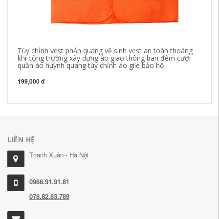
Tùy chỉnh vest phản quang vệ sinh vest an toàn thoáng
Mù
khí công trường xây dựng áo giao thông ban đêm cưỡi
cô
quần áo huỳnh quang tùy chỉnh áo gile bảo hộ
la
hộ
199,000 đ
1,
LIÊN HỆ
Thanh Xuân - Hà Nội
0966.91.91.81
078.82.83.789