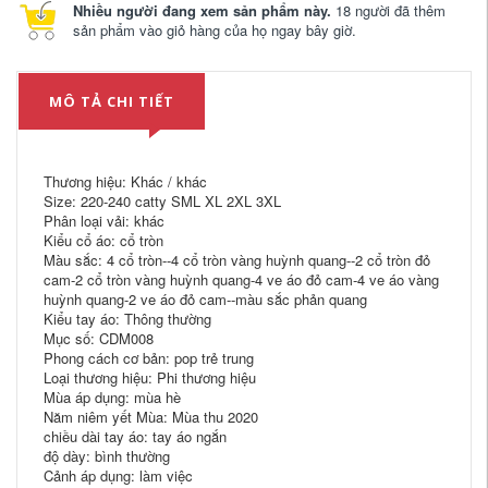
Nhiều người đang xem sản phẩm này.
18 người đã thêm
sản phẩm vào giỏ hàng của họ ngay bây giờ.
MÔ TẢ CHI TIẾT
Thương hiệu: Khác / khác
Size: 220-240 catty SML XL 2XL 3XL
Phân loại vải: khác
Kiểu cổ áo: cổ tròn
Màu sắc: 4 cổ tròn--4 cổ tròn vàng huỳnh quang--2 cổ tròn đỏ
cam-2 cổ tròn vàng huỳnh quang-4 ve áo đỏ cam-4 ve áo vàng
huỳnh quang-2 ve áo đỏ cam--màu sắc phản quang
Kiểu tay áo: Thông thường
Mục số: CDM008
Phong cách cơ bản: pop trẻ trung
Loại thương hiệu: Phi thương hiệu
Mùa áp dụng: mùa hè
Năm niêm yết Mùa: Mùa thu 2020
chiều dài tay áo: tay áo ngắn
độ dày: bình thường
Cảnh áp dụng: làm việc