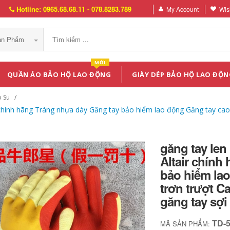
Hotline: 0965.68.68.11 - 078.8283.789
My Account
Wish
Sản Phẩm
MỚI
QUẦN ÁO BẢO HỘ LAO ĐỘNG
GIÀY DÉP BẢO HỘ LAO ĐỘN
 Su
 chính hãng Tráng nhựa dày Găng tay bảo hiểm lao động Găng tay cao
găng tay le
Altair chính
bảo hiểm la
trơn trượt C
găng tay sợi
TD-
MÃ SẢN PHẨM: