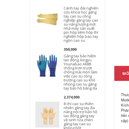
Cánh tay dài nghiên
cứu khoa học găng
tay cao su công
nghiệp găng tay cao
su năng lượng mới
nhà máy sản xuất
pin hộp tiêm hộp thí
nghiệm hộp bao tay
ngón cao su
350,000
Găng tay bảo hiểm
lao động Xingyu
Younabao A688
chống trơn trượt
chống mài mòn làm
MÔ
việc cao su công
trường cao su khô
nhúng cao su găng
tay bảo hộ bằng da
Thươ
2,374,000
Mode
8 chỉ cao su thiên
Kích
nhiên găng tay đa
Phân
năng nội trợ bảo hộ
tiến
lao động găng tay
vệ sinh rửa chén
cặp) 
găng tay cao su
không bột