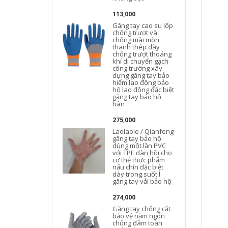
113,000
Găng tay cao su lốp
chống trượt và
chống mài mòn
thanh thép dày
chống trượt thoáng
khí di chuyển gạch
công trường xây
dựng găng tay bảo
hiểm lao động bảo
hộ lao động đặc biệt
găng tay bảo hộ
hàn
275,000
Laolaole / Qianfeng
găng tay bảo hộ
dùng một lần PVC
với TPE đàn hồi cho
cơ thể thực phẩm
nấu chín đặc biệt
dày trong suốt l
găng tay vải bảo hộ
274,000
Găng tay chống cắt
bảo vệ năm ngón
chống đâm toàn