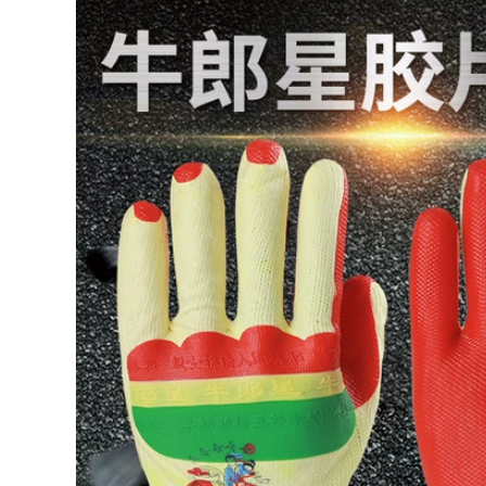
game thể thao điện
tử Dseven không
Mới chống cắt cũi
yêu cầu giống cá
ngón tay cũi dày
mập đen Bộ ngón
chống mài mòn bảo
tay chống trượt
vệ ngón tay chống
chống mồ hôi chống
đau chống trượt
đổ mồ hôi vua tạo
bảo hiểm lao động
tác hòa bình Bộ
làm vườn cũi ngón
ngón tay cái cạnh
tay chống cắt
tranh cô gái ưu tú
dành riêng cho vinh
187,000
quang
Bao ngón tay bao
ngón cái Bao ngón
218,000
tay đếm tiền găng
Cao su bảo vệ latex
tay nữ ngón to găng
rỗ ngón cũi dày
tay chống cắt bảo vệ
chống trơn trượt
ngón tay nữ dày
chịu mài mòn tiền
dặn thoáng khí
giấy hoa văn thêu
chống mài mòn
bảo vệ ngón tay
dùng một lần cũi
199,000
ngón tay
Dùng Một Lần Ngón
Tay Bao Bảo Vệ
189,000
Chịu Mài Mòn Dày
Bộ ngón tay cái
Non-Trượt Cao Su
bằng cao su mới
Bao Bảo Hộ Lao
cao su dùng một lần
Động Bao Ngón Tay
bảo vệ chống ngón
Bảo Vệ Móng Bao
tay cái làm đẹp áo
giáp chống trượt
262,000