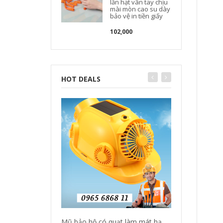
lần hạt vân tay chịu
mài mòn cao su dày
bảo vệ in tiền giấy
102,000
HOT DEALS
Mũ bảo hộ có quạt làm mát hạ
Quần áo bảo hộ