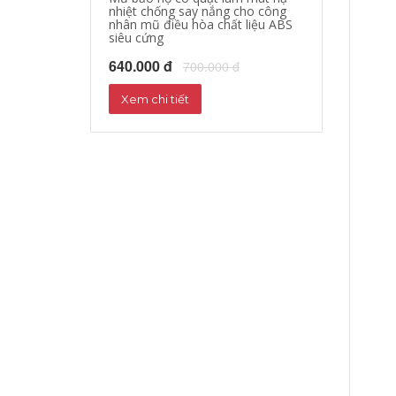
nhiệt chống say nắng cho công
làm mát quần á
nhân mũ điều hòa chất liệu ABS
quạt giảm nhiệ
siêu cứng
nắng
640.000 đ
1,000,000 đ
700.000 đ
1
Xem chi tiết
Xem chi tiết