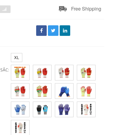
Free Shipping
đ
XL
SẮC: