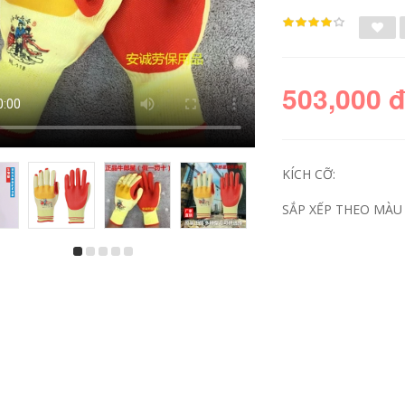
503,000 
KÍCH CỠ:
SẮP XẾP THEO MÀU 
Cao su cũi ngón tay
l Ngón tay cái bảo
thẩm mỹ viện dùng
vệ tay ngón tay cái
một lần cũi ngón tay
cotton nguyên chất
chống trượt hoa văn
vải ngón tay bảo vệ
thêu cao su cũi
dày chống mài mòn
ngón tay chịu mài
bảo hộ lao động
mòn dày lên bảo vệ
ngón tay bông đánh
dày lên
bóng
183,000
206,000