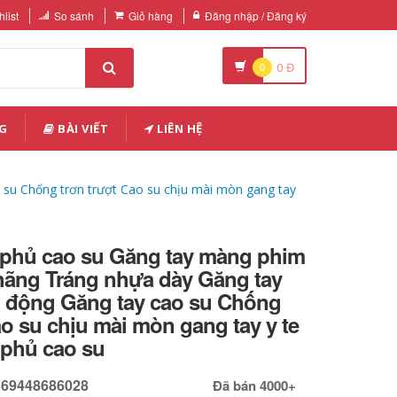
list
So sánh
Giỏ hàng
Đăng nhập / Đăng ký
0
0
Đ
G
BÀI VIẾT
LIÊN HỆ
 su Chống trơn trượt Cao su chịu mài mòn gang tay
n phủ cao su Găng tay màng phim
 hãng Tráng nhựa dày Găng tay
o động Găng tay cao su Chống
ao su chịu mài mòn gang tay y te
 phủ cao su
569448686028
Đã bán 4000+