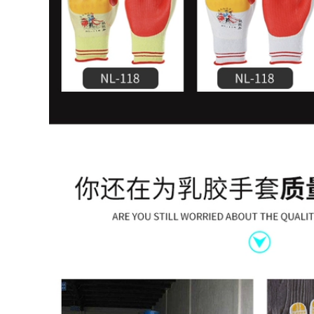
o lao động có
t mùa hè chống
,180.000 đ