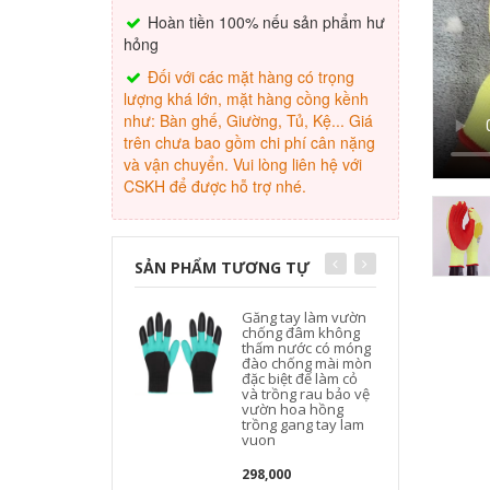
Hoàn tiền 100% nếu sản phẩm hư
hỏng
Đối với các mặt hàng có trọng
lượng khá lớn, mặt hàng cồng kềnh
như: Bàn ghế, Giường, Tủ, Kệ... Giá
trên chưa bao gồm chi phí cân nặng
và vận chuyển. Vui lòng liên hệ với
CSKH để được hỗ trợ nhé.
SẢN PHẨM TƯƠNG TỰ
Găng tay làm vườn
chống đâm không
thấm nước có móng
đào chống mài mòn
đặc biệt để làm cỏ
và trồng rau bảo vệ
vườn hoa hồng
trồng gang tay lam
vuon
298,000