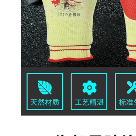
chống thấm nước
Học sinh trung học
Bộ ngón tay
chống ăn tay cắn
massage ngón tay
ngón tay găng tay
màn hình cảm ứng
202,000
thanh thiếu niên bỏ
Bảo Vệ Ngón Tay
ăn và gặm tay sửa
Đeo Chéo S Dụng
găng tay viết thuận
Cụ Đồng Nguyên
tiện và thoáng khí
Chất Đầu Kẹp Dày
Sắt Bộ Móng Đa
201,000
Năng May DIY
Bộ ngón tay chống
cắt cắt nắp ngón tay
211,000
chịu mài mòn dày
lll đức bao ngón tay
chống trượt giáp
silicone bảo vệ bao
bảo vệ ngón tay bọc
bảo vệ chấn thương
ngón tay bảo vệ
chịu mài mòn dày
móng tay
chống trượt đầu
ngón tay làm việc
200,000
chống mài mòn viết
205,000
Dụng Cụ Hái Rau Củ
Dao Móng Tay Sắt
Bộ Bảo Vệ Ngón Tay
Bộ ngón tay chống
Bọc Giáp Hiện Vật
cắt và chống cắt, bộ
Hái Trà Hạt Tiêu Bóc
ngón tay, bảo hiểm
Đậu Bộ Dụng Cụ
lao động, làm vườn,
Ngón Tay Đa Năng
bộ ngón tay chống
cắt năm cấp, mũ
260,000