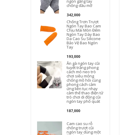
ngón găng tay
chống dầu mỡ
342,000
Chống Trơn Trượt
Ngón Tay Bao Cam
Chịu Mài Mòn Đếm
Ngón Tay Dày Bao
Da Cao Su Silicone
Bảo Vệ Bao Ngón
Tay
193,000
Ăn gà ngón tay cũi
tuyết trắng phong
cách mỏ neo trò
chơi siêu mỏng
chống mồ hôi cùng
phong cách cảm
ứng liên tục nhạy
cảm thể thao điện tử
trò chơi di động cũi
ngón tay phổ quát
187,000
Cam cao su rỗ
chống trượt cũi
ngón tay dùng một