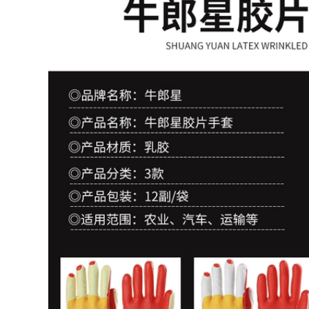
ngón tay, bảo vệ
ngón tay chống mài
mòn
202,000
 quạt điều hòa