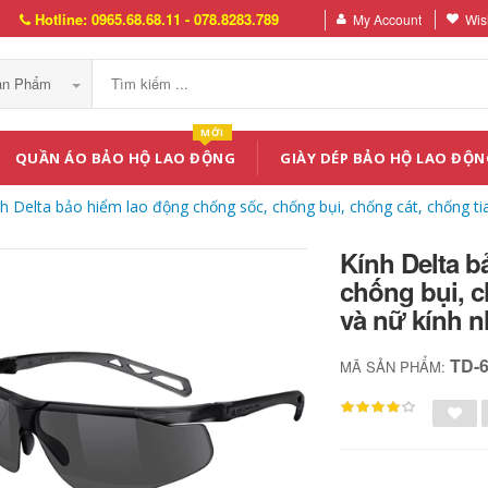
Hotline: 0965.68.68.11 - 078.8283.789
My Account
Wish
Sản Phẩm
MỚI
QUẦN ÁO BẢO HỘ LAO ĐỘNG
GIÀY DÉP BẢO HỘ LAO ĐỘN
nh Delta bảo hiểm lao động chống sốc, chống bụi, chống cát, chống t
Kính Delta b
chống bụi, c
và nữ kính 
TD-
MÃ SẢN PHẨM: