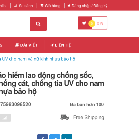
list
So sánh
Giỏ hàng
Đăng nhập / Đăng ký
0
0
Đ
G
BÀI VIẾT
LIÊN HỆ
ia UV cho nam và nữ kính nhựa bảo hộ
ảo hiểm lao động chống sốc,
hống cát, chống tia UV cho nam
nhựa bảo hộ
675983098520
Đã bán hơn 100
Free Shipping