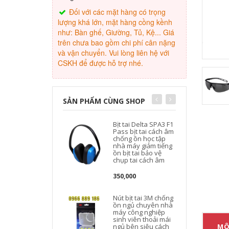
Đối với các mặt hàng có trọng
lượng khá lớn, mặt hàng cồng kềnh
như: Bàn ghế, Giường, Tủ, Kệ... Giá
trên chưa bao gồm chi phí cân nặng
và vận chuyển. Vui lòng liên hệ với
CSKH để được hỗ trợ nhé.
SẢN PHẨM CÙNG SHOP
Bịt tai Delta SPA3 F1
Pass bịt tai cách âm
chống ồn học tập
nhà máy giảm tiếng
ồn bịt tai bảo vệ
chụp tai cách âm
350,000
Nút bịt tai 3M chống
ồn ngủ chuyên nhà
máy công nghiệp
sinh viên thoải mái
ngủ bên siêu cách
MÔ