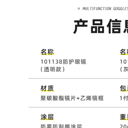
590,000
199,000
Mặt nạ hàn quang
Kính hàn thợ hàn
điện biến thiên
kính chống tia cực
hoàn toàn tự động
tím chuyên dụng
với mũ bảo hiểm
kính hàn kính bảo
gắn trên đầu điều
hộ lao động kính
chỉnh bảo vệ mắt
bảo hộ lao động
nướng mặt đốt hồ
kính bảo hộ hàn
quang argon thợ
điện
máy đặc biệt mũ
hàn tig
203,000
Mặt nạ bảo vệ hàn
507,000
tự động làm tối màu
máy hàn hồ quang
argon nhẹ gắn trên
Mặt nạ hàn mờ
đầu mặt nạ kính đặc
hoàn toàn tự động
biệt mũ bảo hiểm
bảo vệ mặt chống
hàn mới kính hàn
nướng gắn trên đầu
điện tử thông minh
bảo vệ mặt thợ hàn
ống kính nắp hàn
345,000
đặc biệt mặt nạ hàn
cao cấp
Kính hàn kính bảo
282,000
hộ đặc biệt của thợ
hàn kính chống lóa
hàn chống thủng
bảo vệ thứ hai kính
râm hàn hàn hồ
quang argon kính