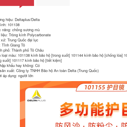
đặc biệt khí chống
bụi công nghiệp mặt
nạ bảo vệ mũi mặt
nạ hô hấp mua mặt
nạ phòng độc
ng hiệu: Deltaplus/Delta
ình: 101138
892,000
 năng: chống sương mù
 liệu: Tròng kính Polycarbonate
 xứ: Trung Quốc đại lục
: Tỉnh Giang Tô
h phố: Thành phố Tô Châu
 loại màu: 101138 kính bảo hộ [trong suốt] 101144 kính bảo hộ [chống lóa] 1
ng suốt] 101117 kính bảo hộ [tiết kiệm]
hập khẩu hay không: Có
sản xuất: Công ty TNHH Bảo hộ An toàn Delta (Trung Quốc)
i áp dụng: người lớn