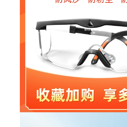
Kính hàn thợ hàn
Tự động làm mờ
bảo vệ bức xạ đặc
kính hàn thợ hàn
biệt ánh sáng
kính bảo vệ đặc biệt
phẳng thủy tinh
hàn hàn hồ quang
trong suốt chống
argon kính chống
thủng chống lóa
lóa kính hàn xì
kính mát kính kính
hàn bảo hộ
199,000
194,000
Kính bảo hộ thợ hàn
chuyên dụng hàn
Kính bảo hộ thợ hàn
kính chống lóa