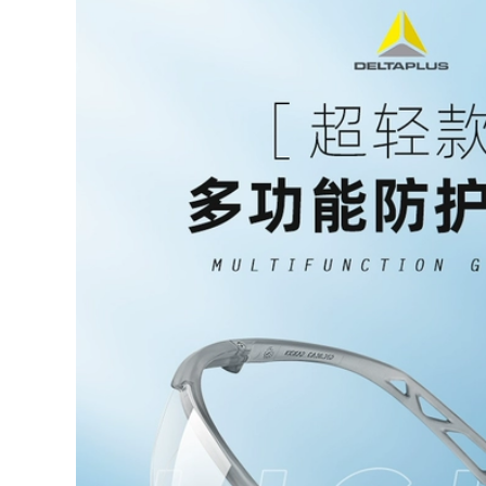
chuyên dụng hàn
chống cận mắt kính
kính chống lóa
mài cắt kính râm
chống bức xạ mắt
kính hàn tự động
kính mài cắt kính
râm kính hàn hai
214,000
lớp
Tự động làm mờ
kính hàn thợ hàn
194,000
kính bảo vệ đặc biệt
Kính hàn thợ hàn
hàn hàn hồ quang
kính mát đặc biệt
argon chống lóa
phẳng ánh sáng đốt
kính chống mắt kính
hàn mặt nạ bảo vệ
hàn tig
chống bức xạ tia cực
tím chống ánh sáng
305,000
xanh người mẫu
Kính hàn mới kính
nam kính hàn hồ
thợ hàn kính đặc
quang
biệt chống tia cực
tím chống lóa chống
195,000
ánh sáng hồ quang
Kính bảo hộ thợ hàn
argon kính bảo vệ
chuyên dụng hàn
các loại kính hàn
kính chống lóa
chống bức xạ mắt
217,000
kính mài cắt kính
Kính hàn kính bảo
râm kính hàn điện
hộ đặc biệt của thợ
ử loại nào tốt
hàn kính chống lóa
hàn chống thủng
189,000
bảo vệ thứ hai kính
Kính bảo hiểm lao
râm hàn hàn hồ
động chống văng
quang argon kính