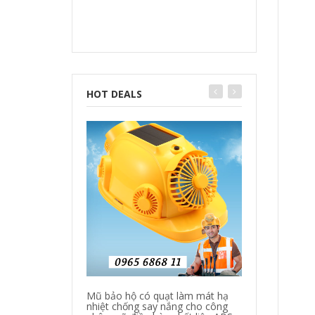
HOT DEALS
Mũ bảo hộ có quạt làm mát hạ
Quần áo bảo hộ
nhiệt chống say nắng cho công
làm mát quần á