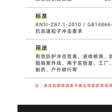
hàn điện tử r100
277,000
 quạt điều hòa
o lao động có