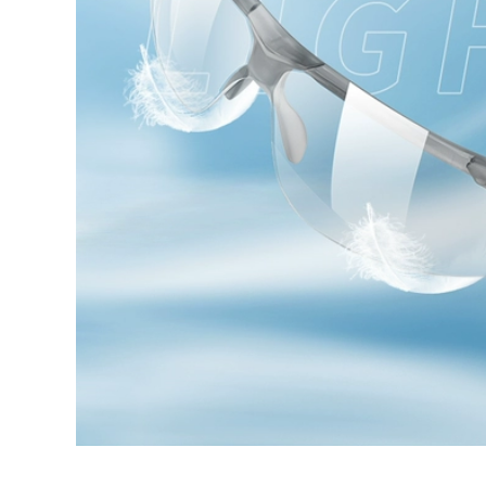
chống gió cát chống
bảo vệ mắt khi hàn
sương mù mài bảo
vệ mắt kính bảo vệ
277,000
chống sương mù
Màu thật hàn mặt
chống bụi nam nữ
nạ bảo vệ tự động
thoáng khí kính hàn
làm mờ đầu đeo
điện tử
toàn mặt ánh sáng
hàn hồ quang
185,000
argon kính đặc biệt
Kính bảo hiểm lao
nắp hàn mũ hàn tự
động kính bảo hộ
động
đánh bóng chống
văng chống gió cát
435,000
chống bụi công
Hàn tự động tối mắt
nghiệp chống
kính hàn thợ hàn
sương mù trong
chuyên dụng hàn
suốt nam nữ đi xe
hồ quang argon
kính bảo hộ cho
chống lóa kính bảo
người cận
vệ mắt kính bảo hộ
hàn điện
185,000
Bạn hàn Tianxin đốt
337,000
kính hàn thợ hàn
Mặt nạ bảo hộ hàn
kính râm đặc biệt
tự động, mặt nạ nhẹ,
chống tia cực tím
kính chuyên dụng
thứ hai bảo vệ hàn
cho thợ hàn hồ
chống lóa chống
quang argon, mũ
bảo vệ mắt kính hàn
hàn mặt nạ hàn xỉ
hai lớp