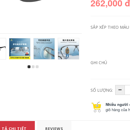
262,000 
SẮP XẾP THEO MÀU 
GHI CHÚ
Kính bảo hộ Delta là
kính bảo vệ chống
sốc, chống văng,
chống bụi, cưỡi
ngựa, chống gió,
SỐ LƯỢNG:
chống giọt nước và
đánh bóng dành
cho nam và nữ kính
bảo hộ hàn
Nhiều người 
giỏ hàng của 
226,000
Mặt nạ phòng độc
 TẢ CHI TIẾT
3M 6200 phun sơn
REVIEWS