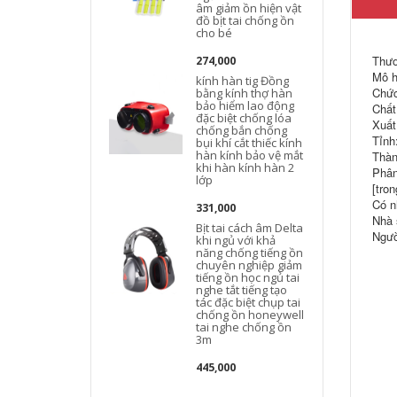
âm giảm ồn hiện vật
đồ bịt tai chống ồn
cho bé
Thươ
274,000
Mô h
kính hàn tig Đồng
Chức
bằng kính thợ hàn
bảo hiểm lao động
Chất
đặc biệt chống lóa
Xuất
chống bắn chống
Tỉnh
bụi khí cắt thiếc kính
hàn kính bảo vệ mắt
Thàn
khi hàn kính hàn 2
Phân
lớp
[tro
Có n
331,000
Nhà 
Bịt tai cách âm Delta
Ngườ
khi ngủ với khả
năng chống tiếng ồn
chuyên nghiệp giảm
tiếng ồn học ngủ tai
nghe tắt tiếng tạo
tác đặc biệt chụp tai
chống ồn honeywell
tai nghe chống ồn
3m
445,000