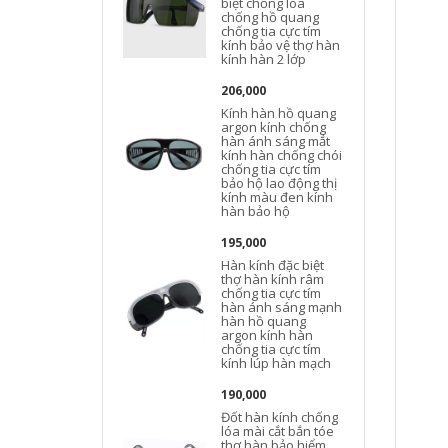
biệt chống lóa
chống hồ quang
chống tia cực tím
kính bảo vệ thợ hàn
kính hàn 2 lớp
206,000
Kính hàn hồ quang
argon kính chống
hàn ánh sáng mắt
kính hàn chống chói
chống tia cực tím
bảo hộ lao động thị
kính màu đen kính
hàn bảo hộ
195,000
Hàn kính đặc biệt
thợ hàn kính râm
chống tia cực tím
hàn ánh sáng mạnh
hàn hồ quang
argon kính hàn
chống tia cực tím
kính lúp hàn mạch
t
190,000
Đốt hàn kính chống
lóa mài cắt bắn tóe
thợ hàn bảo hiểm