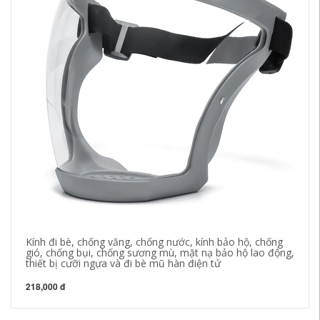
Kính đi bè, chống văng, chống nước, kính bảo hộ, chống
Kí
gió, chống bụi, chống sương mù, mặt nạ bảo hộ lao động,
tí
thiết bị cưỡi ngựa và đi bè mũ hàn điện tử
20
218,000 đ