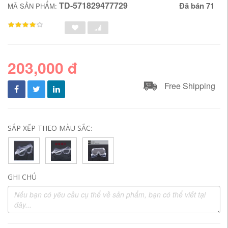
TD-571829477729
Đã bán 71
MÃ SẢN PHẨM:
203,000 đ
Free Shipping
SẮP XẾP THEO MÀU SẮC:
GHI CHÚ