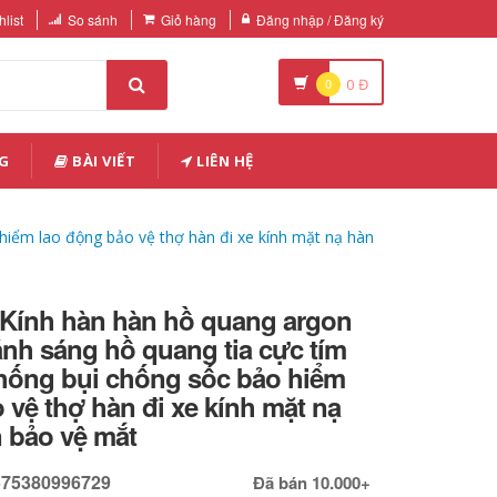
list
So sánh
Giỏ hàng
Đăng nhập / Đăng ký
0
0
Đ
G
BÀI VIẾT
LIÊN HỆ
hiểm lao động bảo vệ thợ hàn đi xe kính mặt nạ hàn
t Kính hàn hàn hồ quang argon
nh sáng hồ quang tia cực tím
hống bụi chống sốc bảo hiểm
 vệ thợ hàn đi xe kính mặt nạ
 bảo vệ mắt
575380996729
Đã bán 10.000+