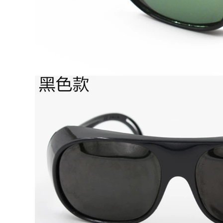
nghiệp chống
kính hàn thợ hàn
sương mù trong
chuyên dụng hàn
suốt nam nữ đi xe
hồ quang argon
kính bảo hộ cho
chống lóa kính bảo
người cận
vệ mắt kính bảo hộ
hàn điện
185,000
Bạn hàn Tianxin đốt
337,000
kính hàn thợ hàn
Mặt nạ bảo hộ hàn
kính râm đặc biệt
tự động, mặt nạ nhẹ,
chống tia cực tím
kính chuyên dụng
thứ hai bảo vệ hàn
cho thợ hàn hồ
chống lóa chống
quang argon, mũ
bảo vệ mắt kính hàn
hàn mặt nạ hàn xỉ
hai lớp
590,000
199,000
Mặt nạ hàn quang
Kính hàn thợ hàn
điện biến thiên
kính chống tia cực
hoàn toàn tự động
tím chuyên dụng
với mũ bảo hiểm
kính hàn kính bảo
gắn trên đầu điều
hộ lao động kính
chỉnh bảo vệ mắt
bảo hộ lao động
nướng mặt đốt hồ
kính bảo hộ hàn
quang argon thợ
điện
máy đặc biệt mũ
hàn tig
203,000
Mặt nạ bảo vệ hàn
507,000
tự động làm tối màu
máy hàn hồ quang