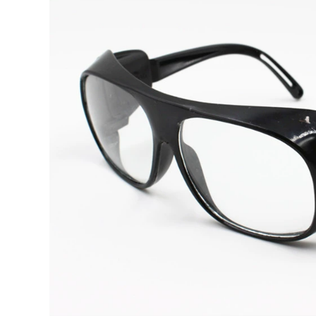
Kính hàn thợ hàn
Tự động làm mờ
bảo vệ bức xạ đặc
kính hàn thợ hàn
biệt ánh sáng
kính bảo vệ đặc biệt
phẳng thủy tinh
hàn hàn hồ quang
trong suốt chống
argon kính chống
thủng chống lóa
lóa kính hàn xì
kính mát kính kính
hàn bảo hộ
199,000
194,000
Kính bảo hộ thợ hàn
chuyên dụng hàn
Kính bảo hộ thợ hàn
kính chống lóa
chuyên dụng hàn
chống cận mắt kính
kính chống lóa
mài cắt kính râm
chống bức xạ mắt
kính hàn tự động
kính mài cắt kính
râm kính hàn hai
214,000
lớp
Tự động làm mờ
kính hàn thợ hàn
194,000
kính bảo vệ đặc biệt
Kính hàn thợ hàn
hàn hàn hồ quang
kính mát đặc biệt
argon chống lóa
phẳng ánh sáng đốt
kính chống mắt kính
hàn mặt nạ bảo vệ
hàn tig
chống bức xạ tia cực
tím chống ánh sáng
305,000
xanh người mẫu