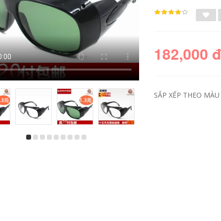
182,000 
SẮP XẾP THEO MÀU 
Kính gấp nhỏ để
trượt tuyết và cưỡi
ngựa, chống bụi, gió
và cát, được bao kín
hoàn toàn, bột công
nghiệp trong suốt,
được đánh bóng,
bảo vệ khi chơi thể
thao kính bảo hộ
xịn
206,000