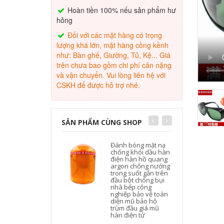
Hoàn tiền 100% nếu sản phẩm hư
hỏng
Đối với các mặt hàng có trọng
lượng khá lớn, mặt hàng cồng kềnh
như: Bàn ghế, Giường, Tủ, Kệ... Giá
trên chưa bao gồm chi phí cân nặng
và vận chuyển. Vui lòng liên hệ với
CSKH để được hỗ trợ nhé.
SẢN PHẨM CÙNG SHOP
Đánh bóng mặt nạ
chống khói dầu hàn
điện hàn hồ quang
argon chống nướng
trong suốt gắn trên
đầu bột chống bụi
nhà bếp công
nghiệp bảo vệ toàn
diện mũ bảo hộ
trùm đầu giá mũ
hàn điện tử