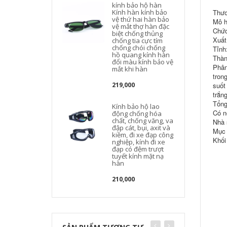
kính bảo hộ hàn
Kính hàn kính bảo
Thươ
vệ thứ hai hàn bảo
Mô h
vệ mắt thợ hàn đặc
Chức
biệt chống thủng
Xuất
chống tia cực tím
chống chói chống
Tỉnh
hồ quang kính hàn
Thàn
đổi màu kính bảo vệ
Phân
mắt khi hàn
tron
219,000
suốt
trắn
Tổng
Kính bảo hộ lao
Có n
động chống hóa
chất, chống văng, va
Nhà 
đập cát, bụi, axit và
Mục 
kiềm, đi xe đạp công
Khối
nghiệp, kính đi xe
đạp có đệm trượt
tuyết kính mặt nạ
hàn
210,000