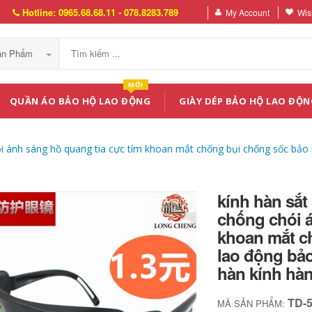
Hotline: 0965.68.68.11 - 078.8283.789
My Account
Wish
Sản Phẩm
MỚI
QUẦN ÁO BẢO HỘ LAO ĐỘNG
GIÀY DÉP BẢO HỘ LAO ĐỘN
i ánh sáng hồ quang tia cực tím khoan mắt chống bụi chống sốc bảo 
kính hàn sắ
chống chói á
khoan mắt c
lao động bảo
hàn kính hàn
TD-
MÃ SẢN PHẨM: