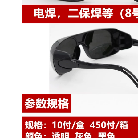
argon nhẹ gắn trên
Mặt nạ hàn mờ
đầu mặt nạ kính đặc
hoàn toàn tự động
biệt mũ bảo hiểm
bảo vệ mặt chống
hàn mới kính hàn
nướng gắn trên đầu
điện tử thông minh
bảo vệ mặt thợ hàn
ống kính nắp hàn
345,000
đặc biệt mặt nạ hàn
cao cấp
Kính hàn kính bảo
282,000
hộ đặc biệt của thợ
hàn kính chống lóa
hàn chống thủng
bảo vệ thứ hai kính
râm hàn hàn hồ
quang argon kính
hàn điện tử r100
277,000