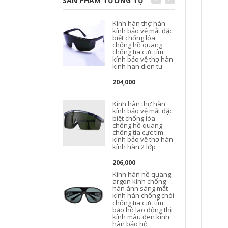
SẢN PHẨM TƯƠNG TỰ
Kính hàn thợ hàn
kính bảo vệ mắt đặc
biệt chống lóa
chống hồ quang
chống tia cực tím
kính bảo vệ thợ hàn
kinh han dien tu
204,000
Kính hàn thợ hàn
kính bảo vệ mắt đặc
biệt chống lóa
chống hồ quang
chống tia cực tím
kính bảo vệ thợ hàn
kính hàn 2 lớp
206,000
Kính hàn hồ quang
argon kính chống
hàn ánh sáng mắt
kính hàn chống chói
chống tia cực tím
bảo hộ lao động thị
kính màu đen kính
hàn bảo hộ