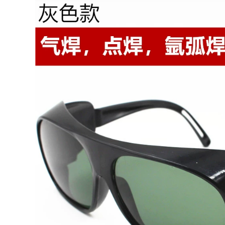
Kính hàn mới kính
nam kính hàn hồ
thợ hàn kính đặc
quang
biệt chống tia cực
tím chống lóa chống
195,000
ánh sáng hồ quang
Kính bảo hộ thợ hàn
argon kính bảo vệ
chuyên dụng hàn
các loại kính hàn
kính chống lóa
chống bức xạ mắt
217,000
kính mài cắt kính
Kính hàn kính bảo
râm kính hàn điện
hộ đặc biệt của thợ
ử loại nào tốt
hàn kính chống lóa
hàn chống thủng
189,000
bảo vệ thứ hai kính
Kính bảo hiểm lao
râm hàn hàn hồ
động chống văng
quang argon kính
chống gió cát chống
bảo vệ mắt khi hàn
sương mù mài bảo
vệ mắt kính bảo vệ
277,000
chống sương mù
Màu thật hàn mặt
chống bụi nam nữ
nạ bảo vệ tự động
thoáng khí kính hàn
làm mờ đầu đeo
điện tử
toàn mặt ánh sáng
hàn hồ quang
185,000
argon kính đặc biệt
Kính bảo hiểm lao
nắp hàn mũ hàn tự
động kính bảo hộ
động
đánh bóng chống
văng chống gió cát
435,000
chống bụi công
Hàn tự động tối mắt