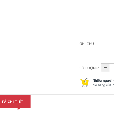
Mặt nạ hàn nhẹ
màn hình thợ hàn
mũ hàn hồ quang
argon gắn đầu
chống nướng để
bảo vệ mặt kính
xanh đơn giản mat
nạ hàn
GHI CHÚ
195,000
SỐ LƯỢNG:
Nhiều người 
giỏ hàng của 
 TẢ CHI TIẾT