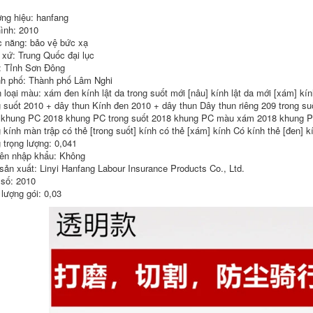
ng hiệu: hanfang
ình: 2010
 năng: bảo vệ bức xạ
 xứ: Trung Quốc đại lục
: Tỉnh Sơn Đông
h phố: Thành phố Lâm Nghi
 loại màu: xám đen kính lật da trong suốt mới [nâu] kính lật da mới [xám] kí
g suốt 2010 + dây thun Kính đen 2010 + dây thun Dây thun riêng 209 trong su
 khung PC 2018 khung PC trong suốt 2018 khung PC màu xám 2018 khung PC 
g kính màn trập có thẻ [trong suốt] kính có thẻ [xám] kính Có kính thẻ [đen] 
 trọng lượng: 0,041
ên nhập khẩu: Không
sản xuất: Linyi Hanfang Labour Insurance Products Co., Ltd.
số: 2010
 lượng gói: 0,03