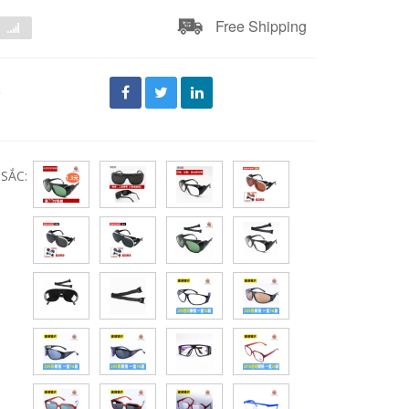
Free Shipping
đ
SẮC: