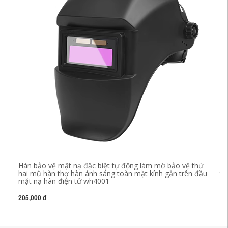
Hàn bảo vệ mặt nạ đặc biệt tự động làm mờ bảo vệ thứ
kí
hai mũ hàn thợ hàn ánh sáng toàn mặt kính gắn trên đầu
th
mặt nạ hàn điện tử wh4001
bả
205,000 đ
20